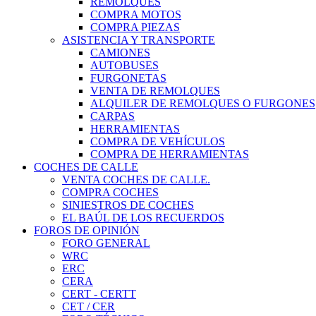
REMOLQUES
COMPRA MOTOS
COMPRA PIEZAS
ASISTENCIA Y TRANSPORTE
CAMIONES
AUTOBUSES
FURGONETAS
VENTA DE REMOLQUES
ALQUILER DE REMOLQUES O FURGONES
CARPAS
HERRAMIENTAS
COMPRA DE VEHÍCULOS
COMPRA DE HERRAMIENTAS
COCHES DE CALLE
VENTA COCHES DE CALLE.
COMPRA COCHES
SINIESTROS DE COCHES
EL BAÚL DE LOS RECUERDOS
FOROS DE OPINIÓN
FORO GENERAL
WRC
ERC
CERA
CERT - CERTT
CET / CER