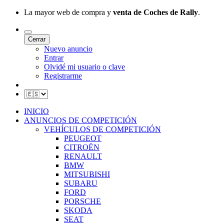
La mayor web de compra y
venta de Coches de Rally
.
Cerrar
Nuevo anuncio
Entrar
Olvidé mi usuario o clave
Registrarme
INICIO
ANUNCIOS DE COMPETICIÓN
VEHÍCULOS DE COMPETICIÓN
PEUGEOT
CITROËN
RENAULT
BMW
MITSUBISHI
SUBARU
FORD
PORSCHE
SKODA
SEAT