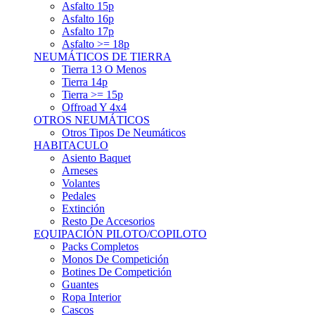
Asfalto 15p
Asfalto 16p
Asfalto 17p
Asfalto >= 18p
NEUMÁTICOS DE TIERRA
Tierra 13 O Menos
Tierra 14p
Tierra >= 15p
Offroad Y 4x4
OTROS NEUMÁTICOS
Otros Tipos De Neumáticos
HABITACULO
Asiento Baquet
Arneses
Volantes
Pedales
Extinción
Resto De Accesorios
EQUIPACIÓN PILOTO/COPILOTO
Packs Completos
Monos De Competición
Botines De Competición
Guantes
Ropa Interior
Cascos