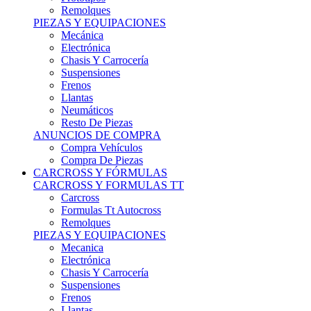
Remolques
PIEZAS Y EQUIPACIONES
Mecánica
Electrónica
Chasis Y Carrocería
Suspensiones
Frenos
Llantas
Neumáticos
Resto De Piezas
ANUNCIOS DE COMPRA
Compra Vehículos
Compra De Piezas
CARCROSS Y FÓRMULAS
CARCROSS Y FORMULAS TT
Carcross
Formulas Tt Autocross
Remolques
PIEZAS Y EQUIPACIONES
Mecanica
Electrónica
Chasis Y Carrocería
Suspensiones
Frenos
Llantas