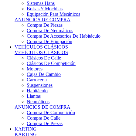
Sistemas Hans
Bolsas Y Mochilas
Equipación Para Mecánicos
ANUNCIOS DE COMPRA
Compra De Piezas
Compra De Neumáticos
Compra De Accesorios De Habitáculo
Compra De Equipación
VEHÍCULOS CLÁSICOS
VEHÍCULOS CLÁSICOS
Clásicos De Calle
Clásicos De Competición
Motores
Cajas De Cambio
Carrocería
Suspensiones
Habitáculo
Llantas
Neumáticos
ANUNCIOS DE COMPRA
Compra De Competición
Compra De Calle
Compra De Piezas
KARTING
KARTING