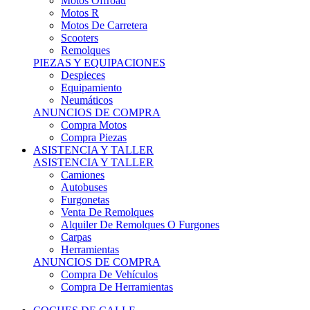
Motos Offroad
Motos R
Motos De Carretera
Scooters
Remolques
PIEZAS Y EQUIPACIONES
Despieces
Equipamiento
Neumáticos
ANUNCIOS DE COMPRA
Compra Motos
Compra Piezas
ASISTENCIA Y TALLER
ASISTENCIA Y TALLER
Camiones
Autobuses
Furgonetas
Venta De Remolques
Alquiler De Remolques O Furgones
Carpas
Herramientas
ANUNCIOS DE COMPRA
Compra De Vehículos
Compra De Herramientas