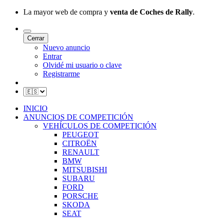
La mayor web de compra y
venta de Coches de Rally
.
Cerrar
Nuevo anuncio
Entrar
Olvidé mi usuario o clave
Registrarme
INICIO
ANUNCIOS DE COMPETICIÓN
VEHÍCULOS DE COMPETICIÓN
PEUGEOT
CITROËN
RENAULT
BMW
MITSUBISHI
SUBARU
FORD
PORSCHE
SKODA
SEAT