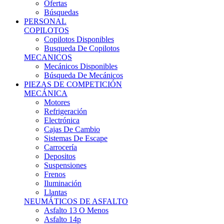
Ofertas
Búsquedas
PERSONAL
COPILOTOS
Copilotos Disponibles
Busqueda De Copilotos
MECANICOS
Mecánicos Disponibles
Búsqueda De Mecánicos
PIEZAS DE COMPETICIÓN
MECÁNICA
Motores
Refrigeración
Electrónica
Cajas De Cambio
Sistemas De Escape
Carrocería
Depositos
Suspensiones
Frenos
Iluminación
Llantas
NEUMÁTICOS DE ASFALTO
Asfalto 13 O Menos
Asfalto 14p