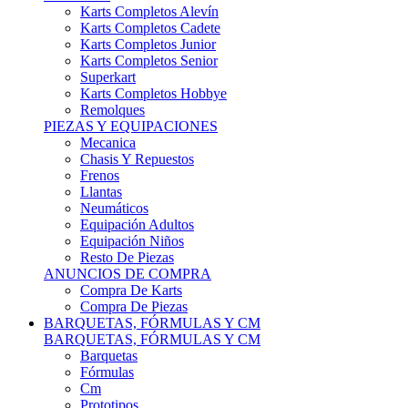
Karts Completos Alevín
Karts Completos Cadete
Karts Completos Junior
Karts Completos Senior
Superkart
Karts Completos Hobbye
Remolques
PIEZAS Y EQUIPACIONES
Mecanica
Chasis Y Repuestos
Frenos
Llantas
Neumáticos
Equipación Adultos
Equipación Niños
Resto De Piezas
ANUNCIOS DE COMPRA
Compra De Karts
Compra De Piezas
BARQUETAS, FÓRMULAS Y CM
BARQUETAS, FÓRMULAS Y CM
Barquetas
Fórmulas
Cm
Prototipos