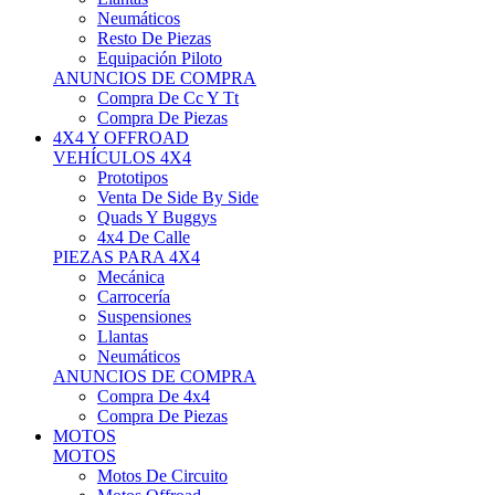
Neumáticos
Resto De Piezas
Equipación Piloto
ANUNCIOS DE COMPRA
Compra De Cc Y Tt
Compra De Piezas
4X4 Y OFFROAD
VEHÍCULOS 4X4
Prototipos
Venta De Side By Side
Quads Y Buggys
4x4 De Calle
PIEZAS PARA 4X4
Mecánica
Carrocería
Suspensiones
Llantas
Neumáticos
ANUNCIOS DE COMPRA
Compra De 4x4
Compra De Piezas
MOTOS
MOTOS
Motos De Circuito