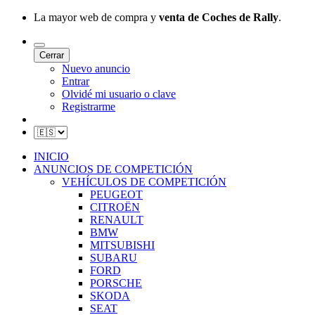
La mayor web de compra y
venta de Coches de Rally
.
Cerrar
Nuevo anuncio
Entrar
Olvidé mi usuario o clave
Registrarme
INICIO
ANUNCIOS DE COMPETICIÓN
VEHÍCULOS DE COMPETICIÓN
PEUGEOT
CITROËN
RENAULT
BMW
MITSUBISHI
SUBARU
FORD
PORSCHE
SKODA
SEAT