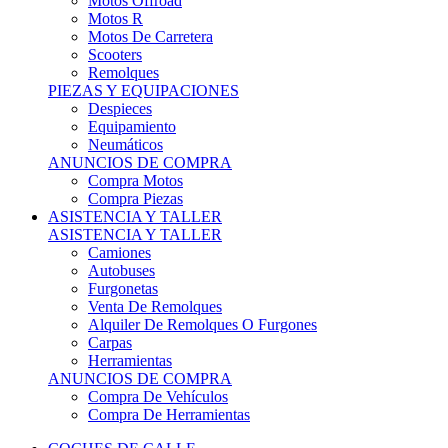
Motos Offroad
Motos R
Motos De Carretera
Scooters
Remolques
PIEZAS Y EQUIPACIONES
Despieces
Equipamiento
Neumáticos
ANUNCIOS DE COMPRA
Compra Motos
Compra Piezas
ASISTENCIA Y TALLER
ASISTENCIA Y TALLER
Camiones
Autobuses
Furgonetas
Venta De Remolques
Alquiler De Remolques O Furgones
Carpas
Herramientas
ANUNCIOS DE COMPRA
Compra De Vehículos
Compra De Herramientas