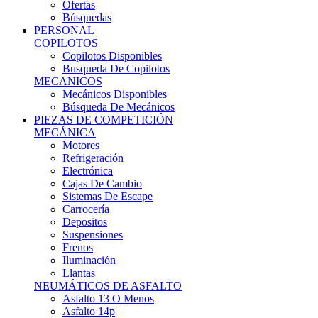
Ofertas
Búsquedas
PERSONAL
COPILOTOS
Copilotos Disponibles
Busqueda De Copilotos
MECANICOS
Mecánicos Disponibles
Búsqueda De Mecánicos
PIEZAS DE COMPETICIÓN
MECÁNICA
Motores
Refrigeración
Electrónica
Cajas De Cambio
Sistemas De Escape
Carrocería
Depositos
Suspensiones
Frenos
Iluminación
Llantas
NEUMÁTICOS DE ASFALTO
Asfalto 13 O Menos
Asfalto 14p