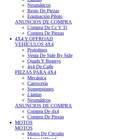
Neumáticos
Resto De Piezas
Equipación Piloto
ANUNCIOS DE COMPRA
Compra De Cc Y Tt
Compra De Piezas
4X4 Y OFFROAD
VEHÍCULOS 4X4
Prototipos
Venta De Side By Side
Quads Y Buggys
4x4 De Calle
PIEZAS PARA 4X4
Mecánica
Carrocería
Suspensiones
Llantas
Neumáticos
ANUNCIOS DE COMPRA
Compra De 4x4
Compra De Piezas
MOTOS
MOTOS
Motos De Circuito