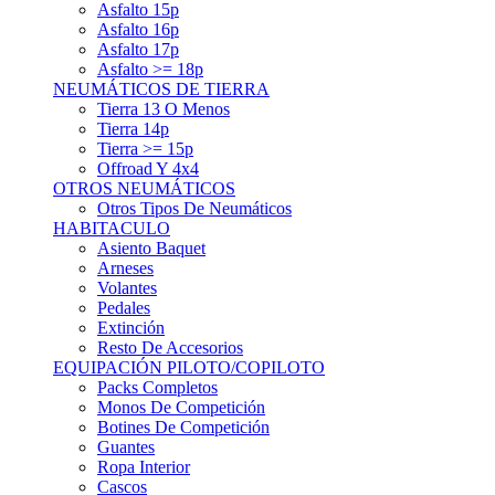
Asfalto 15p
Asfalto 16p
Asfalto 17p
Asfalto >= 18p
NEUMÁTICOS DE TIERRA
Tierra 13 O Menos
Tierra 14p
Tierra >= 15p
Offroad Y 4x4
OTROS NEUMÁTICOS
Otros Tipos De Neumáticos
HABITACULO
Asiento Baquet
Arneses
Volantes
Pedales
Extinción
Resto De Accesorios
EQUIPACIÓN PILOTO/COPILOTO
Packs Completos
Monos De Competición
Botines De Competición
Guantes
Ropa Interior
Cascos