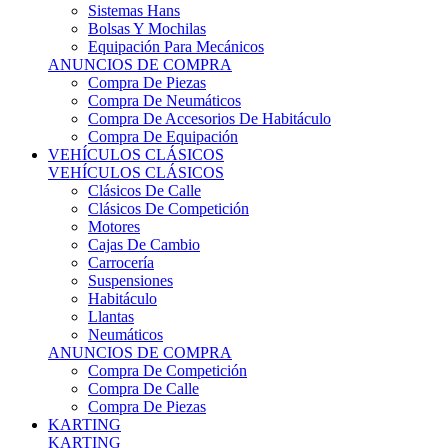
Sistemas Hans
Bolsas Y Mochilas
Equipación Para Mecánicos
ANUNCIOS DE COMPRA
Compra De Piezas
Compra De Neumáticos
Compra De Accesorios De Habitáculo
Compra De Equipación
VEHÍCULOS CLÁSICOS
VEHÍCULOS CLÁSICOS
Clásicos De Calle
Clásicos De Competición
Motores
Cajas De Cambio
Carrocería
Suspensiones
Habitáculo
Llantas
Neumáticos
ANUNCIOS DE COMPRA
Compra De Competición
Compra De Calle
Compra De Piezas
KARTING
KARTING