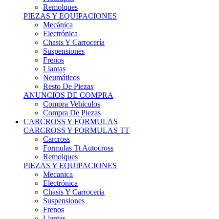
Remolques
PIEZAS Y EQUIPACIONES
Mecánica
Electrónica
Chasis Y Carrocería
Suspensiones
Frenos
Llantas
Neumáticos
Resto De Piezas
ANUNCIOS DE COMPRA
Compra Vehículos
Compra De Piezas
CARCROSS Y FÓRMULAS
CARCROSS Y FORMULAS TT
Carcross
Formulas Tt Autocross
Remolques
PIEZAS Y EQUIPACIONES
Mecanica
Electrónica
Chasis Y Carrocería
Suspensiones
Frenos
Llantas