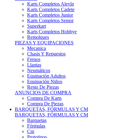
Karts Completos Alevín
Karts Completos Cadete
Karts Completos Junior
Karts Completos Senior
Superkart
Karts Completos Hobbye
Remolques
PIEZAS Y EQUIPACIONES
Mecanica
Chasis Y Repuestos
Frenos
Llantas
Neumáticos
Equipación Adultos
Equipación Niños
Resto De Piezas
ANUNCIOS DE COMPRA
Compra De Karts
Compra De Piezas
BARQUETAS, FÓRMULAS Y CM
BARQUETAS, FÓRMULAS Y CM
Barquetas
Fórmulas
Cm
Prototipos