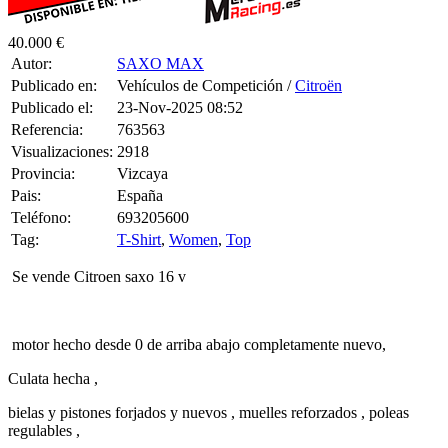
40.000 €
Autor:
SAXO MAX
Publicado en:
Vehículos de Competición /
Citroën
Publicado el:
23-Nov-2025 08:52
Referencia:
763563
Visualizaciones:
2918
Provincia:
Vizcaya
Pais:
España
Teléfono:
693205600
Tag:
T-Shirt
,
Women
,
Top
Se vende Citroen saxo 16 v
motor hecho desde 0 de arriba abajo completamente nuevo,
Culata hecha ,
bielas y pistones forjados y nuevos , muelles reforzados , poleas
regulables ,
Inyectores gordos ,