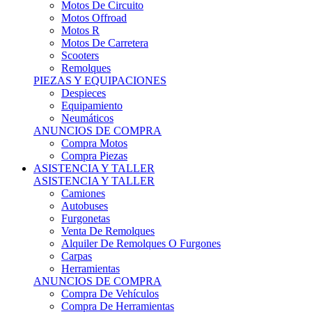
Motos Offroad
Motos R
Motos De Carretera
Scooters
Remolques
PIEZAS Y EQUIPACIONES
Despieces
Equipamiento
Neumáticos
ANUNCIOS DE COMPRA
Compra Motos
Compra Piezas
ASISTENCIA Y TALLER
ASISTENCIA Y TALLER
Camiones
Autobuses
Furgonetas
Venta De Remolques
Alquiler De Remolques O Furgones
Carpas
Herramientas
ANUNCIOS DE COMPRA
Compra De Vehículos
Compra De Herramientas