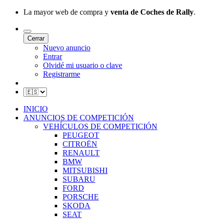
La mayor web de compra y
venta de Coches de Rally
.
Cerrar
Nuevo anuncio
Entrar
Olvidé mi usuario o clave
Registrarme
INICIO
ANUNCIOS DE COMPETICIÓN
VEHÍCULOS DE COMPETICIÓN
PEUGEOT
CITROËN
RENAULT
BMW
MITSUBISHI
SUBARU
FORD
PORSCHE
SKODA
SEAT