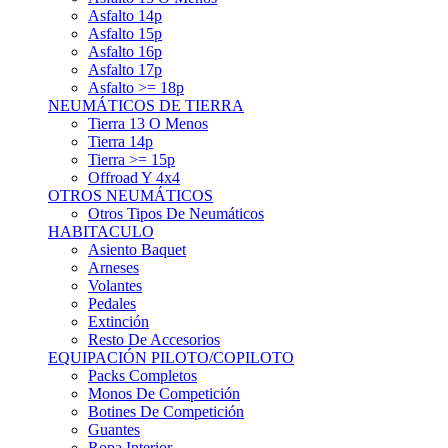
Asfalto 15p
Asfalto 16p
Asfalto 17p
Asfalto >= 18p
NEUMÁTICOS DE TIERRA
Tierra 13 O Menos
Tierra 14p
Tierra >= 15p
Offroad Y 4x4
OTROS NEUMÁTICOS
Otros Tipos De Neumáticos
HABITACULO
Asiento Baquet
Arneses
Volantes
Pedales
Extinción
Resto De Accesorios
EQUIPACIÓN PILOTO/COPILOTO
Packs Completos
Monos De Competición
Botines De Competición
Guantes
Ropa Interior
Cascos