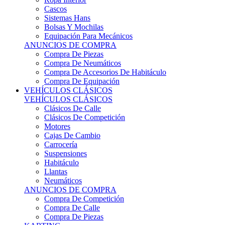
Sistemas Hans
Bolsas Y Mochilas
Equipación Para Mecánicos
ANUNCIOS DE COMPRA
Compra De Piezas
Compra De Neumáticos
Compra De Accesorios De Habitáculo
Compra De Equipación
VEHÍCULOS CLÁSICOS
VEHÍCULOS CLÁSICOS
Clásicos De Calle
Clásicos De Competición
Motores
Cajas De Cambio
Carrocería
Suspensiones
Habitáculo
Llantas
Neumáticos
ANUNCIOS DE COMPRA
Compra De Competición
Compra De Calle
Compra De Piezas
KARTING
KARTING