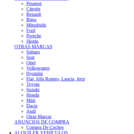
Citroën
Renault
Bmw
Mitsubishi
Ford
Porsche
Skoda
OTRAS MARCAS
Subaru
Seat
Opel
Volkswagen
Hyundai
Fiat, Alfa Romeo, Lancia, Jeep
Toyota
Suzuki
Honda
Mini
Dacia
Audi
Otras Marcas
ANUNCIOS DE COMPRA
Compra De Coches
ALQUILER VEHÍCULOS
ALQUILER VEHÍCULOS