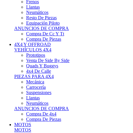
Neumáticos
Resto De Piezas
Equipación Piloto
ANUNCIOS DE COMPRA
Compra De Cc Y Tt
Compra De Piezas
4X4 Y OFFROAD
VEHÍCULOS 4X4
Prototipos
Venta De Side By Side
Quads Y Buggys
4x4 De Calle
PIEZAS PARA 4X4
Mecánica
Carrocería
Suspensiones
Llantas
Neumáticos
ANUNCIOS DE COMPRA
Compra De 4x4
Compra De Piezas
MOTOS
MOTOS
Motos De Circuito