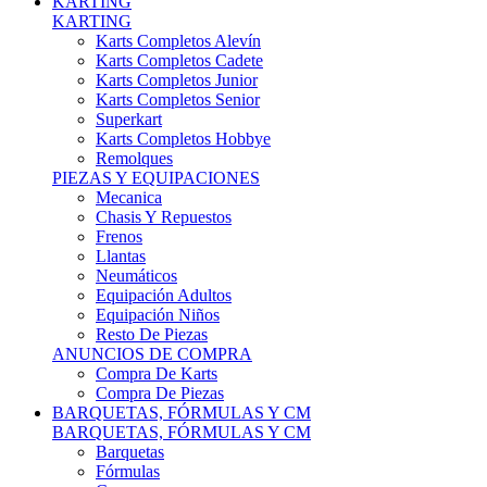
Karts Completos Alevín
Karts Completos Cadete
Karts Completos Junior
Karts Completos Senior
Superkart
Karts Completos Hobbye
Remolques
PIEZAS Y EQUIPACIONES
Mecanica
Chasis Y Repuestos
Frenos
Llantas
Neumáticos
Equipación Adultos
Equipación Niños
Resto De Piezas
ANUNCIOS DE COMPRA
Compra De Karts
Compra De Piezas
BARQUETAS, FÓRMULAS Y CM
BARQUETAS, FÓRMULAS Y CM
Barquetas
Fórmulas
Cm
Prototipos