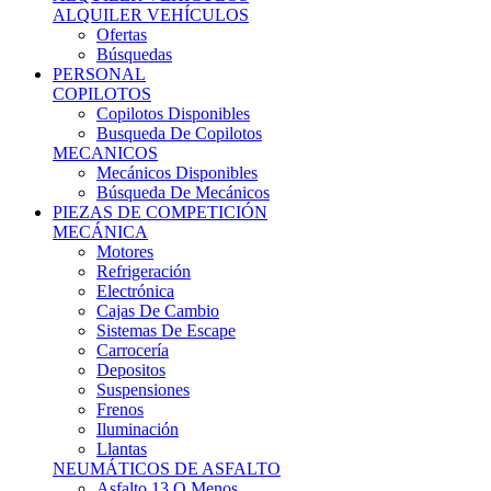
Ofertas
Búsquedas
PERSONAL
COPILOTOS
Copilotos Disponibles
Busqueda De Copilotos
MECANICOS
Mecánicos Disponibles
Búsqueda De Mecánicos
PIEZAS DE COMPETICIÓN
MECÁNICA
Motores
Refrigeración
Electrónica
Cajas De Cambio
Sistemas De Escape
Carrocería
Depositos
Suspensiones
Frenos
Iluminación
Llantas
NEUMÁTICOS DE ASFALTO
Asfalto 13 O Menos
Asfalto 14p