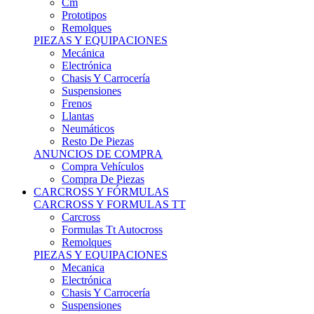
Remolques
PIEZAS Y EQUIPACIONES
Mecánica
Electrónica
Chasis Y Carrocería
Suspensiones
Frenos
Llantas
Neumáticos
Resto De Piezas
ANUNCIOS DE COMPRA
Compra Vehículos
Compra De Piezas
CARCROSS Y FÓRMULAS
CARCROSS Y FORMULAS TT
Carcross
Formulas Tt Autocross
Remolques
PIEZAS Y EQUIPACIONES
Mecanica
Electrónica
Chasis Y Carrocería
Suspensiones
Frenos
Llantas