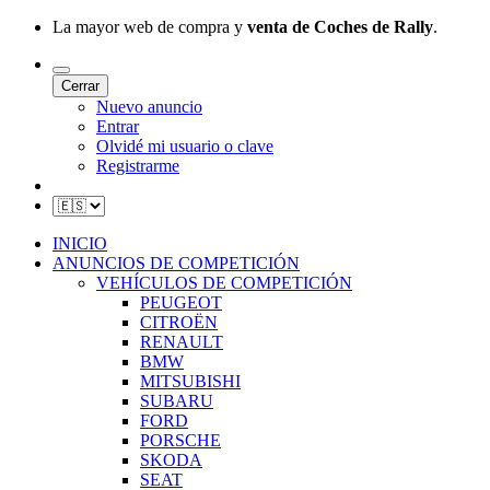
La mayor web de compra y
venta de Coches de Rally
.
Cerrar
Nuevo anuncio
Entrar
Olvidé mi usuario o clave
Registrarme
INICIO
ANUNCIOS DE COMPETICIÓN
VEHÍCULOS DE COMPETICIÓN
PEUGEOT
CITROËN
RENAULT
BMW
MITSUBISHI
SUBARU
FORD
PORSCHE
SKODA
SEAT