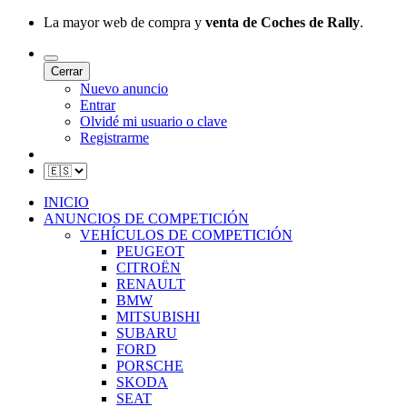
La mayor web de compra y
venta de Coches de Rally
.
Cerrar
Nuevo anuncio
Entrar
Olvidé mi usuario o clave
Registrarme
INICIO
ANUNCIOS DE COMPETICIÓN
VEHÍCULOS DE COMPETICIÓN
PEUGEOT
CITROËN
RENAULT
BMW
MITSUBISHI
SUBARU
FORD
PORSCHE
SKODA
SEAT