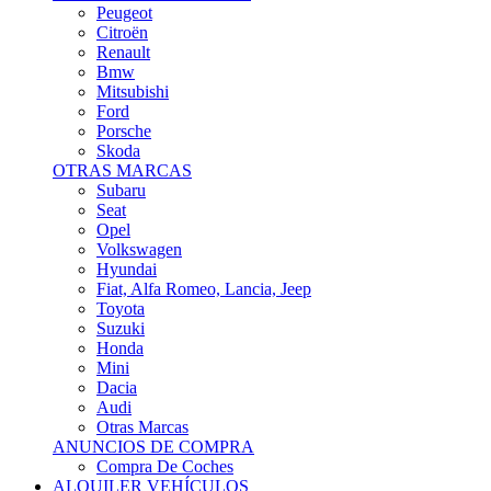
Citroën
Renault
Bmw
Mitsubishi
Ford
Porsche
Skoda
OTRAS MARCAS
Subaru
Seat
Opel
Volkswagen
Hyundai
Fiat, Alfa Romeo, Lancia, Jeep
Toyota
Suzuki
Honda
Mini
Dacia
Audi
Otras Marcas
ANUNCIOS DE COMPRA
Compra De Coches
ALQUILER VEHÍCULOS
ALQUILER VEHÍCULOS