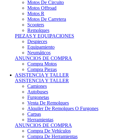
Motos Offroad
Motos R
Motos De Carretera
Scooters
Remolques
PIEZAS Y EQUIPACIONES
Despieces
Equipamiento
Neumáticos
ANUNCIOS DE COMPRA
Compra Motos
Compra Piezas
ASISTENCIA Y TALLER
ASISTENCIA Y TALLER
Camiones
Autobuses
Furgonetas
Venta De Remolques
Alquiler De Remolques O Furgones
Carpas
Herramientas
ANUNCIOS DE COMPRA
Compra De Vehículos
Compra De Herramientas