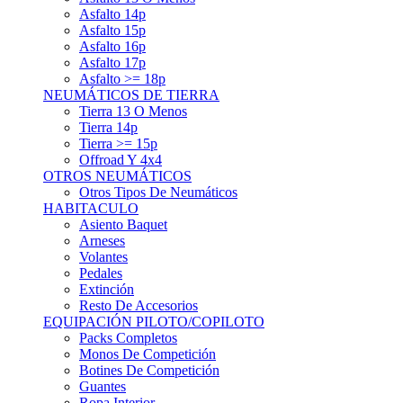
Asfalto 15p
Asfalto 16p
Asfalto 17p
Asfalto >= 18p
NEUMÁTICOS DE TIERRA
Tierra 13 O Menos
Tierra 14p
Tierra >= 15p
Offroad Y 4x4
OTROS NEUMÁTICOS
Otros Tipos De Neumáticos
HABITACULO
Asiento Baquet
Arneses
Volantes
Pedales
Extinción
Resto De Accesorios
EQUIPACIÓN PILOTO/COPILOTO
Packs Completos
Monos De Competición
Botines De Competición
Guantes
Ropa Interior
Cascos