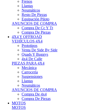
Neumáticos
Resto De Piezas
Equipación Piloto
ANUNCIOS DE COMPRA
Compra De Cc Y Tt
Compra De Piezas
4X4 Y OFFROAD
VEHÍCULOS 4X4
Prototipos
Venta De Side By Side
Quads Y Buggys
4x4 De Calle
PIEZAS PARA 4X4
Mecánica
Carrocería
Suspensiones
Llantas
Neumáticos
ANUNCIOS DE COMPRA
Compra De 4x4
Compra De Piezas
MOTOS
MOTOS
Motos De Circuito