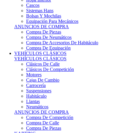
Sistemas Hans
Bolsas Y Mochilas
Equipación Para Mecánicos
ANUNCIOS DE COMPRA
Compra De Piezas
Compra De Neumáticos
Compra De Accesorios De Habitáculo
Compra De Equipación
VEHÍCULOS CLÁSICOS
VEHÍCULOS CLÁSICOS
Clásicos De Calle
Clásicos De Competición
Motores
Cajas De Cambio
Carrocería
Suspensiones
Habitáculo
Llantas
Neumáticos
ANUNCIOS DE COMPRA
Compra De Competición
Compra De Calle
Compra De Piezas
KARTING
KARTING