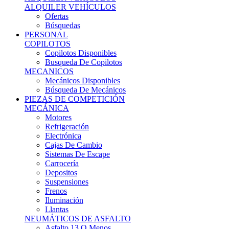
Ofertas
Búsquedas
PERSONAL
COPILOTOS
Copilotos Disponibles
Busqueda De Copilotos
MECANICOS
Mecánicos Disponibles
Búsqueda De Mecánicos
PIEZAS DE COMPETICIÓN
MECÁNICA
Motores
Refrigeración
Electrónica
Cajas De Cambio
Sistemas De Escape
Carrocería
Depositos
Suspensiones
Frenos
Iluminación
Llantas
NEUMÁTICOS DE ASFALTO
Asfalto 13 O Menos
Asfalto 14p