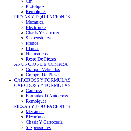
Remolques
PIEZAS Y EQUIPACIONES
Mecánica
Electrónica
Chasis Y Carrocería
Suspensiones
Frenos
Llantas
Neumáticos
Resto De Piezas
ANUNCIOS DE COMPRA
Compra Vehículos
Compra De Piezas
CARCROSS Y FÓRMULAS
CARCROSS Y FORMULAS TT
Carcross
Formulas Tt Autocross
Remolques
PIEZAS Y EQUIPACIONES
Mecanica
Electrónica
Chasis Y Carrocería
Suspensiones
Frenos
Llantas