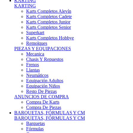
Karts Completos Alevín
Karts Completos Cadete
Karts Completos Junior
Karts Completos Senior
Superkart
Karts Completos Hobbye
Remolques
PIEZAS Y EQUIPACIONES
Mecanica
Chasis Y Repuestos
Frenos
Llantas
Neumáticos
Equipación Adultos
Equipación Niños
Resto De Piezas
ANUNCIOS DE COMPRA
Compra De Karts
Compra De Piezas
BARQUETAS, FÓRMULAS Y CM
BARQUETAS, FÓRMULAS Y CM
Barquetas
Fórmulas
Cm
Prototipos