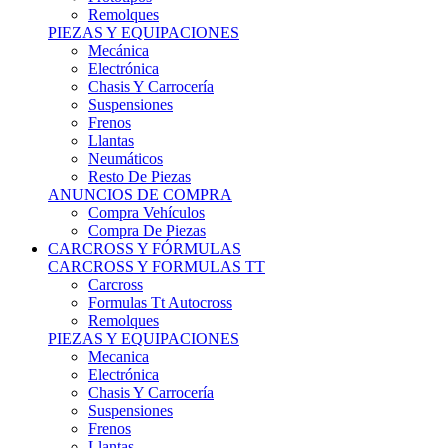
Remolques
PIEZAS Y EQUIPACIONES
Mecánica
Electrónica
Chasis Y Carrocería
Suspensiones
Frenos
Llantas
Neumáticos
Resto De Piezas
ANUNCIOS DE COMPRA
Compra Vehículos
Compra De Piezas
CARCROSS Y FÓRMULAS
CARCROSS Y FORMULAS TT
Carcross
Formulas Tt Autocross
Remolques
PIEZAS Y EQUIPACIONES
Mecanica
Electrónica
Chasis Y Carrocería
Suspensiones
Frenos
Llantas