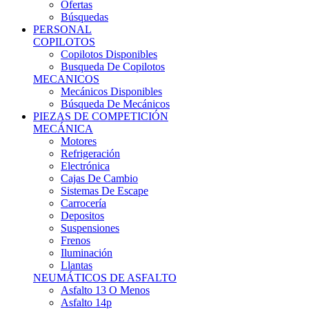
Ofertas
Búsquedas
PERSONAL
COPILOTOS
Copilotos Disponibles
Busqueda De Copilotos
MECANICOS
Mecánicos Disponibles
Búsqueda De Mecánicos
PIEZAS DE COMPETICIÓN
MECÁNICA
Motores
Refrigeración
Electrónica
Cajas De Cambio
Sistemas De Escape
Carrocería
Depositos
Suspensiones
Frenos
Iluminación
Llantas
NEUMÁTICOS DE ASFALTO
Asfalto 13 O Menos
Asfalto 14p