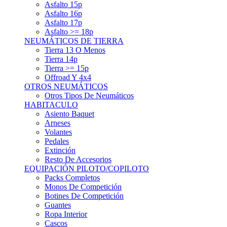
Asfalto 15p
Asfalto 16p
Asfalto 17p
Asfalto >= 18p
NEUMÁTICOS DE TIERRA
Tierra 13 O Menos
Tierra 14p
Tierra >= 15p
Offroad Y 4x4
OTROS NEUMÁTICOS
Otros Tipos De Neumáticos
HABITACULO
Asiento Baquet
Arneses
Volantes
Pedales
Extinción
Resto De Accesorios
EQUIPACIÓN PILOTO/COPILOTO
Packs Completos
Monos De Competición
Botines De Competición
Guantes
Ropa Interior
Cascos