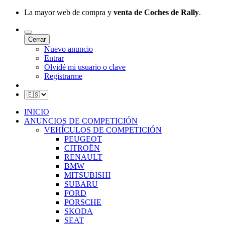
La mayor web de compra y
venta de Coches de Rally
.
Cerrar
Nuevo anuncio
Entrar
Olvidé mi usuario o clave
Registrarme
INICIO
ANUNCIOS DE COMPETICIÓN
VEHÍCULOS DE COMPETICIÓN
PEUGEOT
CITROËN
RENAULT
BMW
MITSUBISHI
SUBARU
FORD
PORSCHE
SKODA
SEAT