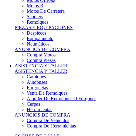
Motos Offroad
Motos R
Motos De Carretera
Scooters
Remolques
PIEZAS Y EQUIPACIONES
Despieces
Equipamiento
Neumáticos
ANUNCIOS DE COMPRA
Compra Motos
Compra Piezas
ASISTENCIA Y TALLER
ASISTENCIA Y TALLER
Camiones
Autobuses
Furgonetas
Venta De Remolques
Alquiler De Remolques O Furgones
Carpas
Herramientas
ANUNCIOS DE COMPRA
Compra De Vehículos
Compra De Herramientas