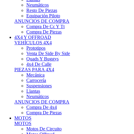
Neumáticos
Resto De Piezas
Equipación Piloto
ANUNCIOS DE COMPRA
Compra De Cc Y Tt
Compra De Piezas
4X4 Y OFFROAD
VEHÍCULOS 4X4
Prototipos
Venta De Side By Side
Quads Y Buggys
4x4 De Calle
PIEZAS PARA 4X4
Mecánica
Carrocería
Suspensiones
Llantas
Neumáticos
ANUNCIOS DE COMPRA
Compra De 4x4
Compra De Piezas
MOTOS
MOTOS
Motos De Circuito