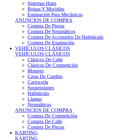
Sistemas Hans
Bolsas Y Mochilas
Equipación Para Mecánicos
ANUNCIOS DE COMPRA
Compra De Piezas
Compra De Neumáticos
Compra De Accesorios De Habitáculo
Compra De Equipación
VEHÍCULOS CLÁSICOS
VEHÍCULOS CLÁSICOS
Clásicos De Calle
Clásicos De Competición
Motores
Cajas De Cambio
Carrocería
Suspensiones
Habitáculo
Llantas
Neumáticos
ANUNCIOS DE COMPRA
Compra De Competición
Compra De Calle
Compra De Piezas
KARTING
KARTING