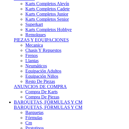
Karts Completos Alevín
Karts Completos Cadete
Karts Completos Junior
Karts Completos Senior
Superkart
Karts Completos Hobbye
Remolques
PIEZAS Y EQUIPACIONES
Mecanica
Chasis Y Repuestos
Frenos
Llantas
Neumáticos
Equipación Adultos
Equipación Niños
Resto De Piezas
ANUNCIOS DE COMPRA
Compra De Karts
Compra De Piezas
BARQUETAS, FÓRMULAS Y CM
BARQUETAS, FÓRMULAS Y CM
Barquetas
Fórmulas
Cm
Prototipos