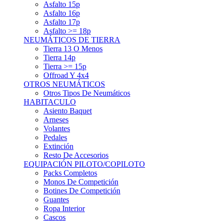
Asfalto 15p
Asfalto 16p
Asfalto 17p
Asfalto >= 18p
NEUMÁTICOS DE TIERRA
Tierra 13 O Menos
Tierra 14p
Tierra >= 15p
Offroad Y 4x4
OTROS NEUMÁTICOS
Otros Tipos De Neumáticos
HABITACULO
Asiento Baquet
Arneses
Volantes
Pedales
Extinción
Resto De Accesorios
EQUIPACIÓN PILOTO/COPILOTO
Packs Completos
Monos De Competición
Botines De Competición
Guantes
Ropa Interior
Cascos