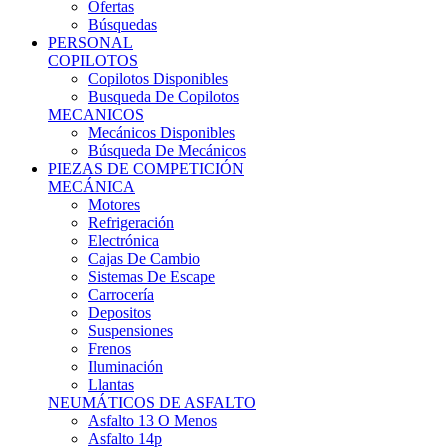
Ofertas
Búsquedas
PERSONAL
COPILOTOS
Copilotos Disponibles
Busqueda De Copilotos
MECANICOS
Mecánicos Disponibles
Búsqueda De Mecánicos
PIEZAS DE COMPETICIÓN
MECÁNICA
Motores
Refrigeración
Electrónica
Cajas De Cambio
Sistemas De Escape
Carrocería
Depositos
Suspensiones
Frenos
Iluminación
Llantas
NEUMÁTICOS DE ASFALTO
Asfalto 13 O Menos
Asfalto 14p