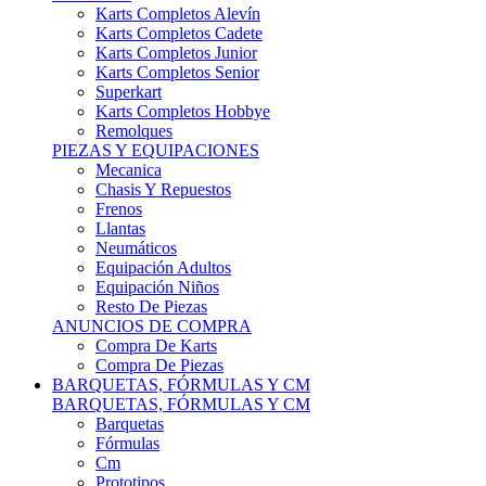
Karts Completos Alevín
Karts Completos Cadete
Karts Completos Junior
Karts Completos Senior
Superkart
Karts Completos Hobbye
Remolques
PIEZAS Y EQUIPACIONES
Mecanica
Chasis Y Repuestos
Frenos
Llantas
Neumáticos
Equipación Adultos
Equipación Niños
Resto De Piezas
ANUNCIOS DE COMPRA
Compra De Karts
Compra De Piezas
BARQUETAS, FÓRMULAS Y CM
BARQUETAS, FÓRMULAS Y CM
Barquetas
Fórmulas
Cm
Prototipos