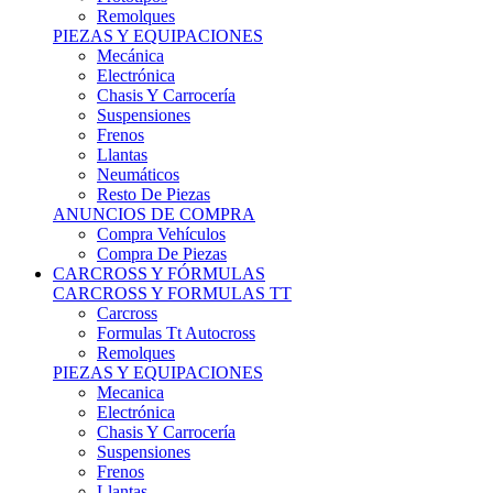
Remolques
PIEZAS Y EQUIPACIONES
Mecánica
Electrónica
Chasis Y Carrocería
Suspensiones
Frenos
Llantas
Neumáticos
Resto De Piezas
ANUNCIOS DE COMPRA
Compra Vehículos
Compra De Piezas
CARCROSS Y FÓRMULAS
CARCROSS Y FORMULAS TT
Carcross
Formulas Tt Autocross
Remolques
PIEZAS Y EQUIPACIONES
Mecanica
Electrónica
Chasis Y Carrocería
Suspensiones
Frenos
Llantas