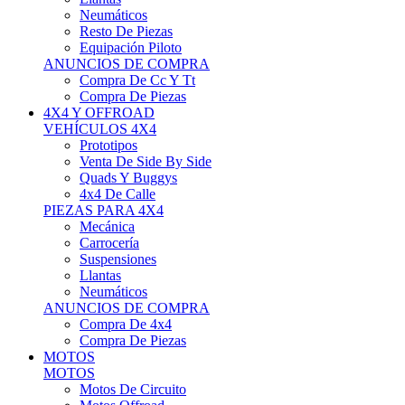
Neumáticos
Resto De Piezas
Equipación Piloto
ANUNCIOS DE COMPRA
Compra De Cc Y Tt
Compra De Piezas
4X4 Y OFFROAD
VEHÍCULOS 4X4
Prototipos
Venta De Side By Side
Quads Y Buggys
4x4 De Calle
PIEZAS PARA 4X4
Mecánica
Carrocería
Suspensiones
Llantas
Neumáticos
ANUNCIOS DE COMPRA
Compra De 4x4
Compra De Piezas
MOTOS
MOTOS
Motos De Circuito