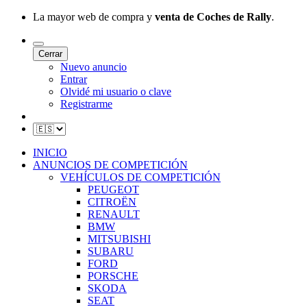
La mayor web de compra y
venta de Coches de Rally
.
Cerrar
Nuevo anuncio
Entrar
Olvidé mi usuario o clave
Registrarme
INICIO
ANUNCIOS DE COMPETICIÓN
VEHÍCULOS DE COMPETICIÓN
PEUGEOT
CITROËN
RENAULT
BMW
MITSUBISHI
SUBARU
FORD
PORSCHE
SKODA
SEAT