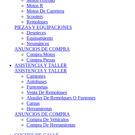
Motos Offroad
Motos R
Motos De Carretera
Scooters
Remolques
PIEZAS Y EQUIPACIONES
Despieces
Equipamiento
Neumáticos
ANUNCIOS DE COMPRA
Compra Motos
Compra Piezas
ASISTENCIA Y TALLER
ASISTENCIA Y TALLER
Camiones
Autobuses
Furgonetas
Venta De Remolques
Alquiler De Remolques O Furgones
Carpas
Herramientas
ANUNCIOS DE COMPRA
Compra De Vehículos
Compra De Herramientas