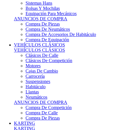
Sistemas Hans
Bolsas Y Mochilas
Equipación Para Mecánicos
ANUNCIOS DE COMPRA
Compra De Piezas
Compra De Neumáticos
Compra De Accesorios De Habitáculo
Compra De Equipación
VEHÍCULOS CLÁSICOS
VEHÍCULOS CLÁSICOS
Clásicos De Calle
Clásicos De Competición
Motores
Cajas De Cambio
Carrocería
Suspensiones
Habitáculo
Llantas
Neumáticos
ANUNCIOS DE COMPRA
Compra De Competición
Compra De Calle
Compra De Piezas
KARTING
KARTING