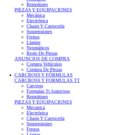
Remolques
PIEZAS Y EQUIPACIONES
Mecánica
Electrónica
Chasis Y Carrocería
Suspensiones
Frenos
Llantas
Neumáticos
Resto De Piezas
ANUNCIOS DE COMPRA
Compra Vehículos
Compra De Piezas
CARCROSS Y FÓRMULAS
CARCROSS Y FORMULAS TT
Carcross
Formulas Tt Autocross
Remolques
PIEZAS Y EQUIPACIONES
Mecanica
Electrónica
Chasis Y Carrocería
Suspensiones
Frenos
Llantas