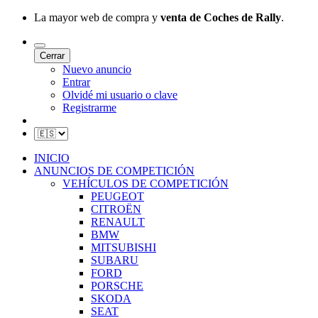
La mayor web de compra y
venta de Coches de Rally
.
Cerrar
Nuevo anuncio
Entrar
Olvidé mi usuario o clave
Registrarme
INICIO
ANUNCIOS DE COMPETICIÓN
VEHÍCULOS DE COMPETICIÓN
PEUGEOT
CITROËN
RENAULT
BMW
MITSUBISHI
SUBARU
FORD
PORSCHE
SKODA
SEAT