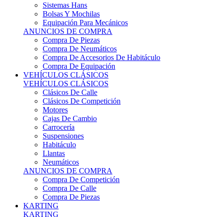
Sistemas Hans
Bolsas Y Mochilas
Equipación Para Mecánicos
ANUNCIOS DE COMPRA
Compra De Piezas
Compra De Neumáticos
Compra De Accesorios De Habitáculo
Compra De Equipación
VEHÍCULOS CLÁSICOS
VEHÍCULOS CLÁSICOS
Clásicos De Calle
Clásicos De Competición
Motores
Cajas De Cambio
Carrocería
Suspensiones
Habitáculo
Llantas
Neumáticos
ANUNCIOS DE COMPRA
Compra De Competición
Compra De Calle
Compra De Piezas
KARTING
KARTING