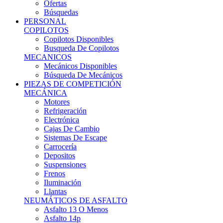
Ofertas
Búsquedas
PERSONAL
COPILOTOS
Copilotos Disponibles
Busqueda De Copilotos
MECANICOS
Mecánicos Disponibles
Búsqueda De Mecánicos
PIEZAS DE COMPETICIÓN
MECÁNICA
Motores
Refrigeración
Electrónica
Cajas De Cambio
Sistemas De Escape
Carrocería
Depositos
Suspensiones
Frenos
Iluminación
Llantas
NEUMÁTICOS DE ASFALTO
Asfalto 13 O Menos
Asfalto 14p