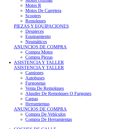
Motos Offroad
Motos R
Motos De Carretera
Scooters
Remolques
PIEZAS Y EQUIPACIONES
Despieces
Equipamiento
Neumáticos
ANUNCIOS DE COMPRA
Compra Motos
Compra Piezas
ASISTENCIA Y TALLER
ASISTENCIA Y TALLER
Camiones
Autobuses
Furgonetas
Venta De Remolques
Alquiler De Remolques O Furgones
Carpas
Herramientas
ANUNCIOS DE COMPRA
Compra De Vehículos
Compra De Herramientas