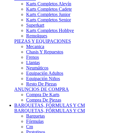
Karts Completos Alevín
Karts Completos Cadete
Karts Completos Junior
Karts Completos Senior
Superkart
Karts Completos Hobbye
Remolques
PIEZAS Y EQUIPACIONES
Mecanica
Chasis Y Repuestos
Frenos
Llantas
Neumáticos
Equipación Adultos
Equipación Niños
Resto De Piezas
ANUNCIOS DE COMPRA
Compra De Karts
Compra De Piezas
BARQUETAS, FÓRMULAS Y CM
BARQUETAS, FÓRMULAS Y CM
Barquetas
Fórmulas
Cm
Prototipos