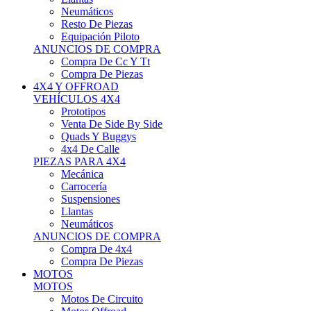
Neumáticos
Resto De Piezas
Equipación Piloto
ANUNCIOS DE COMPRA
Compra De Cc Y Tt
Compra De Piezas
4X4 Y OFFROAD
VEHÍCULOS 4X4
Prototipos
Venta De Side By Side
Quads Y Buggys
4x4 De Calle
PIEZAS PARA 4X4
Mecánica
Carrocería
Suspensiones
Llantas
Neumáticos
ANUNCIOS DE COMPRA
Compra De 4x4
Compra De Piezas
MOTOS
MOTOS
Motos De Circuito