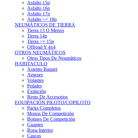
Asfalto 15p
Asfalto 16p
Asfalto 17p
Asfalto >= 18p
NEUMÁTICOS DE TIERRA
Tierra 13 O Menos
Tierra 14p
Tierra >= 15p
Offroad Y 4x4
OTROS NEUMÁTICOS
Otros Tipos De Neumáticos
HABITACULO
Asiento Baquet
Arneses
Volantes
Pedales
Extinción
Resto De Accesorios
EQUIPACIÓN PILOTO/COPILOTO
Packs Completos
Monos De Competición
Botines De Competición
Guantes
Ropa Interior
Cascos