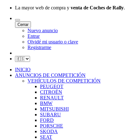
La mayor web de compra y
venta de Coches de Rally
.
Cerrar
Nuevo anuncio
Entrar
Olvidé mi usuario o clave
Registrarme
INICIO
ANUNCIOS DE COMPETICIÓN
VEHÍCULOS DE COMPETICIÓN
PEUGEOT
CITROËN
RENAULT
BMW
MITSUBISHI
SUBARU
FORD
PORSCHE
SKODA
SEAT