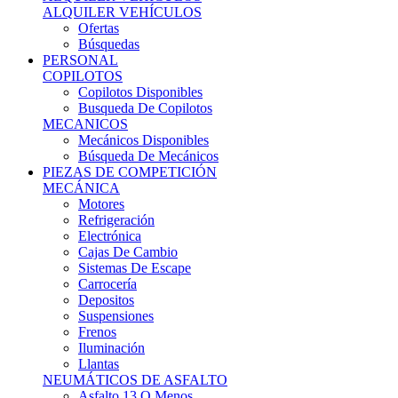
Ofertas
Búsquedas
PERSONAL
COPILOTOS
Copilotos Disponibles
Busqueda De Copilotos
MECANICOS
Mecánicos Disponibles
Búsqueda De Mecánicos
PIEZAS DE COMPETICIÓN
MECÁNICA
Motores
Refrigeración
Electrónica
Cajas De Cambio
Sistemas De Escape
Carrocería
Depositos
Suspensiones
Frenos
Iluminación
Llantas
NEUMÁTICOS DE ASFALTO
Asfalto 13 O Menos
Asfalto 14p