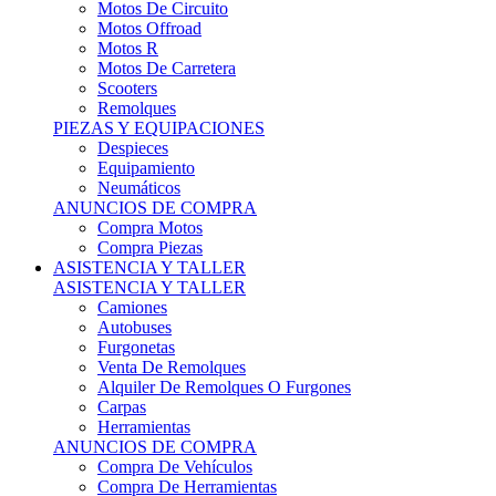
Motos Offroad
Motos R
Motos De Carretera
Scooters
Remolques
PIEZAS Y EQUIPACIONES
Despieces
Equipamiento
Neumáticos
ANUNCIOS DE COMPRA
Compra Motos
Compra Piezas
ASISTENCIA Y TALLER
ASISTENCIA Y TALLER
Camiones
Autobuses
Furgonetas
Venta De Remolques
Alquiler De Remolques O Furgones
Carpas
Herramientas
ANUNCIOS DE COMPRA
Compra De Vehículos
Compra De Herramientas