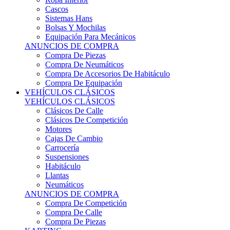
Sistemas Hans
Bolsas Y Mochilas
Equipación Para Mecánicos
ANUNCIOS DE COMPRA
Compra De Piezas
Compra De Neumáticos
Compra De Accesorios De Habitáculo
Compra De Equipación
VEHÍCULOS CLÁSICOS
VEHÍCULOS CLÁSICOS
Clásicos De Calle
Clásicos De Competición
Motores
Cajas De Cambio
Carrocería
Suspensiones
Habitáculo
Llantas
Neumáticos
ANUNCIOS DE COMPRA
Compra De Competición
Compra De Calle
Compra De Piezas
KARTING
KARTING