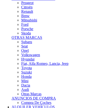
Citroën
Renault
Bmw
Mitsubishi
Ford
Porsche
Skoda
OTRAS MARCAS
Subaru
Seat
Opel
Volkswagen
Hyundai
Fiat, Alfa Romeo, Lancia, Jeep
Toyota
Suzuki
Honda
Mini
Dacia
Audi
Otras Marcas
ANUNCIOS DE COMPRA
Compra De Coches
ALQUILER VEHÍCULOS
ALQUILER VEHÍCULOS