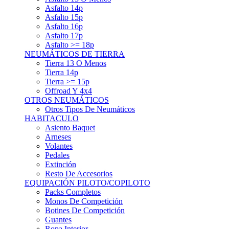
Asfalto 15p
Asfalto 16p
Asfalto 17p
Asfalto >= 18p
NEUMÁTICOS DE TIERRA
Tierra 13 O Menos
Tierra 14p
Tierra >= 15p
Offroad Y 4x4
OTROS NEUMÁTICOS
Otros Tipos De Neumáticos
HABITACULO
Asiento Baquet
Arneses
Volantes
Pedales
Extinción
Resto De Accesorios
EQUIPACIÓN PILOTO/COPILOTO
Packs Completos
Monos De Competición
Botines De Competición
Guantes
Ropa Interior
Cascos