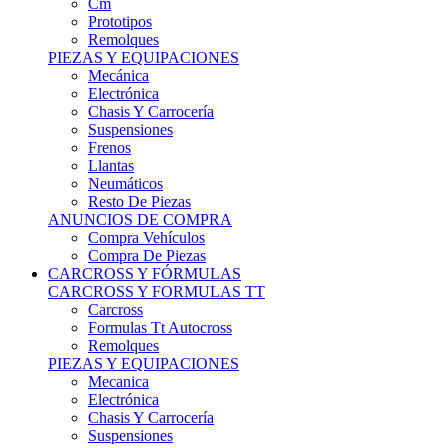
Remolques
PIEZAS Y EQUIPACIONES
Mecánica
Electrónica
Chasis Y Carrocería
Suspensiones
Frenos
Llantas
Neumáticos
Resto De Piezas
ANUNCIOS DE COMPRA
Compra Vehículos
Compra De Piezas
CARCROSS Y FÓRMULAS
CARCROSS Y FORMULAS TT
Carcross
Formulas Tt Autocross
Remolques
PIEZAS Y EQUIPACIONES
Mecanica
Electrónica
Chasis Y Carrocería
Suspensiones
Frenos
Llantas