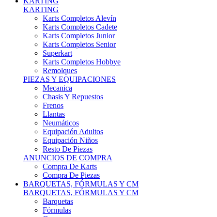
Karts Completos Alevín
Karts Completos Cadete
Karts Completos Junior
Karts Completos Senior
Superkart
Karts Completos Hobbye
Remolques
PIEZAS Y EQUIPACIONES
Mecanica
Chasis Y Repuestos
Frenos
Llantas
Neumáticos
Equipación Adultos
Equipación Niños
Resto De Piezas
ANUNCIOS DE COMPRA
Compra De Karts
Compra De Piezas
BARQUETAS, FÓRMULAS Y CM
BARQUETAS, FÓRMULAS Y CM
Barquetas
Fórmulas
Cm
Prototipos