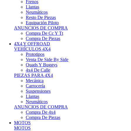
Neumáticos
Resto De Piezas
Equipación Piloto
ANUNCIOS DE COMPRA
Compra De Cc Y Tt
Compra De Piezas
4X4 Y OFFROAD
VEHÍCULOS 4X4
Prototipos
Venta De Side By Side
Quads Y Buggys
4x4 De Calle
PIEZAS PARA 4X4
Mecánica
Carrocería
Suspensiones
Llantas
Neumáticos
ANUNCIOS DE COMPRA
Compra De 4x4
Compra De Piezas
MOTOS
MOTOS
Motos De Circuito