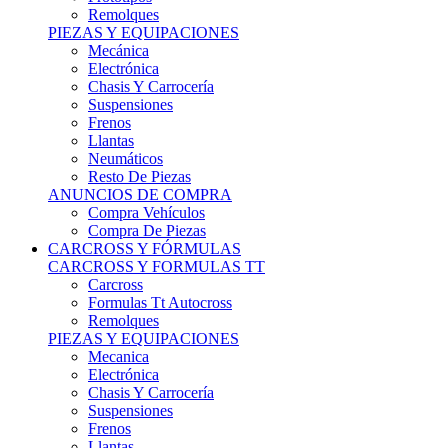
Remolques
PIEZAS Y EQUIPACIONES
Mecánica
Electrónica
Chasis Y Carrocería
Suspensiones
Frenos
Llantas
Neumáticos
Resto De Piezas
ANUNCIOS DE COMPRA
Compra Vehículos
Compra De Piezas
CARCROSS Y FÓRMULAS
CARCROSS Y FORMULAS TT
Carcross
Formulas Tt Autocross
Remolques
PIEZAS Y EQUIPACIONES
Mecanica
Electrónica
Chasis Y Carrocería
Suspensiones
Frenos
Llantas