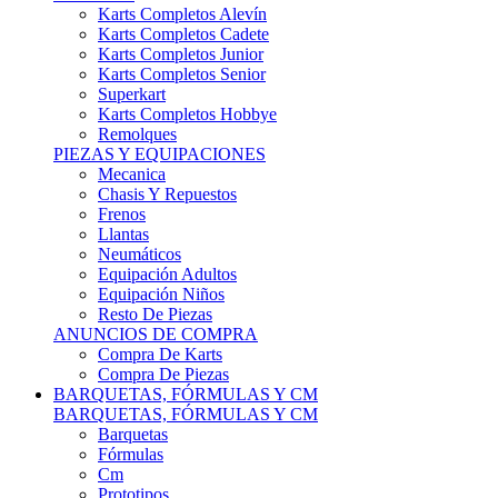
Karts Completos Alevín
Karts Completos Cadete
Karts Completos Junior
Karts Completos Senior
Superkart
Karts Completos Hobbye
Remolques
PIEZAS Y EQUIPACIONES
Mecanica
Chasis Y Repuestos
Frenos
Llantas
Neumáticos
Equipación Adultos
Equipación Niños
Resto De Piezas
ANUNCIOS DE COMPRA
Compra De Karts
Compra De Piezas
BARQUETAS, FÓRMULAS Y CM
BARQUETAS, FÓRMULAS Y CM
Barquetas
Fórmulas
Cm
Prototipos