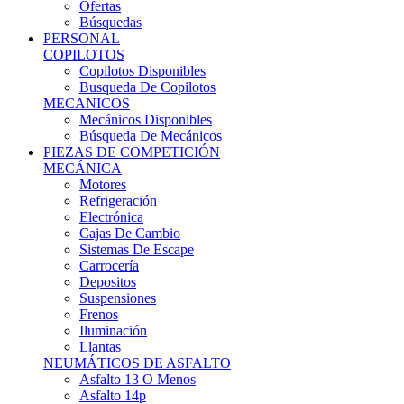
Ofertas
Búsquedas
PERSONAL
COPILOTOS
Copilotos Disponibles
Busqueda De Copilotos
MECANICOS
Mecánicos Disponibles
Búsqueda De Mecánicos
PIEZAS DE COMPETICIÓN
MECÁNICA
Motores
Refrigeración
Electrónica
Cajas De Cambio
Sistemas De Escape
Carrocería
Depositos
Suspensiones
Frenos
Iluminación
Llantas
NEUMÁTICOS DE ASFALTO
Asfalto 13 O Menos
Asfalto 14p