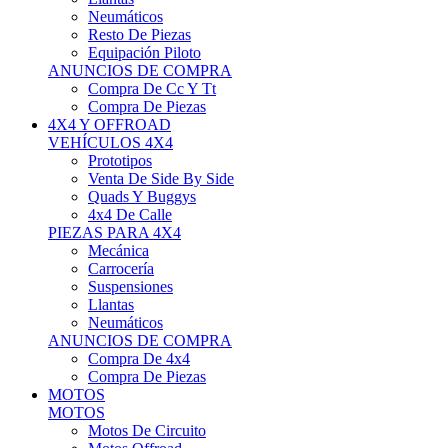
Neumáticos
Resto De Piezas
Equipación Piloto
ANUNCIOS DE COMPRA
Compra De Cc Y Tt
Compra De Piezas
4X4 Y OFFROAD
VEHÍCULOS 4X4
Prototipos
Venta De Side By Side
Quads Y Buggys
4x4 De Calle
PIEZAS PARA 4X4
Mecánica
Carrocería
Suspensiones
Llantas
Neumáticos
ANUNCIOS DE COMPRA
Compra De 4x4
Compra De Piezas
MOTOS
MOTOS
Motos De Circuito