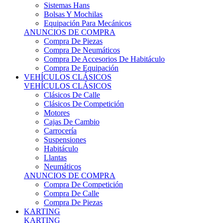
Sistemas Hans
Bolsas Y Mochilas
Equipación Para Mecánicos
ANUNCIOS DE COMPRA
Compra De Piezas
Compra De Neumáticos
Compra De Accesorios De Habitáculo
Compra De Equipación
VEHÍCULOS CLÁSICOS
VEHÍCULOS CLÁSICOS
Clásicos De Calle
Clásicos De Competición
Motores
Cajas De Cambio
Carrocería
Suspensiones
Habitáculo
Llantas
Neumáticos
ANUNCIOS DE COMPRA
Compra De Competición
Compra De Calle
Compra De Piezas
KARTING
KARTING