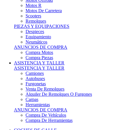
Motos Offroad
Motos R
Motos De Carretera
Scooters
Remolques
PIEZAS Y EQUIPACIONES
Despieces
Equipamiento
Neumáticos
ANUNCIOS DE COMPRA
Compra Motos
Compra Piezas
ASISTENCIA Y TALLER
ASISTENCIA Y TALLER
Camiones
Autobuses
Furgonetas
Venta De Remolques
Alquiler De Remolques O Furgones
Carpas
Herramientas
ANUNCIOS DE COMPRA
Compra De Vehículos
Compra De Herramientas