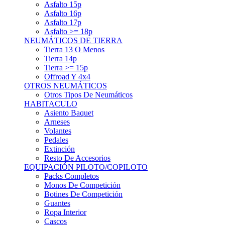
Asfalto 15p
Asfalto 16p
Asfalto 17p
Asfalto >= 18p
NEUMÁTICOS DE TIERRA
Tierra 13 O Menos
Tierra 14p
Tierra >= 15p
Offroad Y 4x4
OTROS NEUMÁTICOS
Otros Tipos De Neumáticos
HABITACULO
Asiento Baquet
Arneses
Volantes
Pedales
Extinción
Resto De Accesorios
EQUIPACIÓN PILOTO/COPILOTO
Packs Completos
Monos De Competición
Botines De Competición
Guantes
Ropa Interior
Cascos