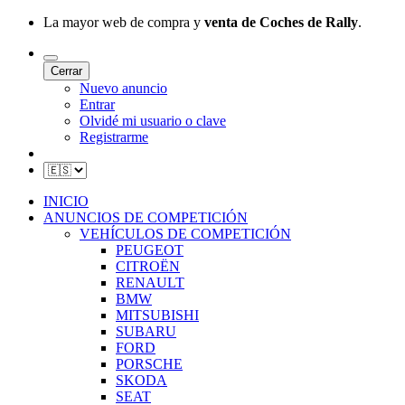
La mayor web de compra y
venta de Coches de Rally
.
Cerrar
Nuevo anuncio
Entrar
Olvidé mi usuario o clave
Registrarme
INICIO
ANUNCIOS DE COMPETICIÓN
VEHÍCULOS DE COMPETICIÓN
PEUGEOT
CITROËN
RENAULT
BMW
MITSUBISHI
SUBARU
FORD
PORSCHE
SKODA
SEAT