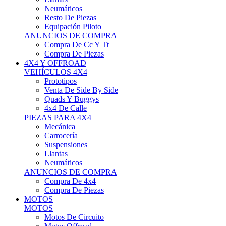
Neumáticos
Resto De Piezas
Equipación Piloto
ANUNCIOS DE COMPRA
Compra De Cc Y Tt
Compra De Piezas
4X4 Y OFFROAD
VEHÍCULOS 4X4
Prototipos
Venta De Side By Side
Quads Y Buggys
4x4 De Calle
PIEZAS PARA 4X4
Mecánica
Carrocería
Suspensiones
Llantas
Neumáticos
ANUNCIOS DE COMPRA
Compra De 4x4
Compra De Piezas
MOTOS
MOTOS
Motos De Circuito