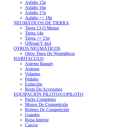
Asfalto 15p
Asfalto 16p
Asfalto 17p
Asfalto >= 18p
NEUMÁTICOS DE TIERRA
Tierra 13 O Menos
Tierra 14p
Tierra >= 15p
Offroad Y 4x4
OTROS NEUMÁTICOS
Otros Tipos De Neumáticos
HABITACULO
Asiento Baquet
Arneses
Volantes
Pedales
Extinción
Resto De Accesorios
EQUIPACIÓN PILOTO/COPILOTO
Packs Completos
Monos De Competición
Botines De Competición
Guantes
Ropa Interior
Cascos