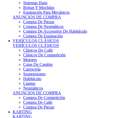
Sistemas Hans
Bolsas Y Mochilas
Equipación Para Mecánicos
ANUNCIOS DE COMPRA
Compra De Piezas
Compra De Neumáticos
Compra De Accesorios De Habitáculo
Compra De Equipación
VEHÍCULOS CLÁSICOS
VEHÍCULOS CLÁSICOS
Clásicos De Calle
Clásicos De Competición
Motores
Cajas De Cambio
Carrocería
Suspensiones
Habitáculo
Llantas
Neumáticos
ANUNCIOS DE COMPRA
Compra De Competición
Compra De Calle
Compra De Piezas
KARTING
KARTING