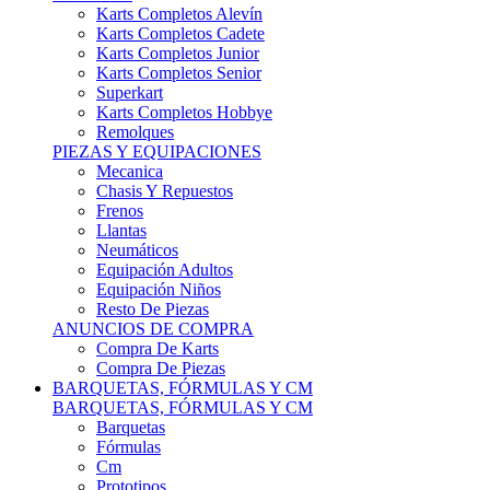
Karts Completos Alevín
Karts Completos Cadete
Karts Completos Junior
Karts Completos Senior
Superkart
Karts Completos Hobbye
Remolques
PIEZAS Y EQUIPACIONES
Mecanica
Chasis Y Repuestos
Frenos
Llantas
Neumáticos
Equipación Adultos
Equipación Niños
Resto De Piezas
ANUNCIOS DE COMPRA
Compra De Karts
Compra De Piezas
BARQUETAS, FÓRMULAS Y CM
BARQUETAS, FÓRMULAS Y CM
Barquetas
Fórmulas
Cm
Prototipos