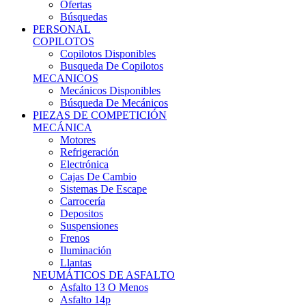
Ofertas
Búsquedas
PERSONAL
COPILOTOS
Copilotos Disponibles
Busqueda De Copilotos
MECANICOS
Mecánicos Disponibles
Búsqueda De Mecánicos
PIEZAS DE COMPETICIÓN
MECÁNICA
Motores
Refrigeración
Electrónica
Cajas De Cambio
Sistemas De Escape
Carrocería
Depositos
Suspensiones
Frenos
Iluminación
Llantas
NEUMÁTICOS DE ASFALTO
Asfalto 13 O Menos
Asfalto 14p