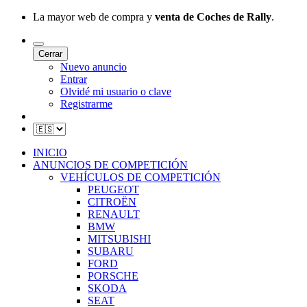
La mayor web de compra y
venta de Coches de Rally
.
Cerrar
Nuevo anuncio
Entrar
Olvidé mi usuario o clave
Registrarme
INICIO
ANUNCIOS DE COMPETICIÓN
VEHÍCULOS DE COMPETICIÓN
PEUGEOT
CITROËN
RENAULT
BMW
MITSUBISHI
SUBARU
FORD
PORSCHE
SKODA
SEAT