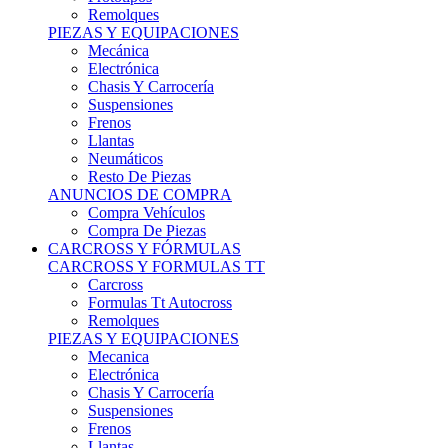
Remolques
PIEZAS Y EQUIPACIONES
Mecánica
Electrónica
Chasis Y Carrocería
Suspensiones
Frenos
Llantas
Neumáticos
Resto De Piezas
ANUNCIOS DE COMPRA
Compra Vehículos
Compra De Piezas
CARCROSS Y FÓRMULAS
CARCROSS Y FORMULAS TT
Carcross
Formulas Tt Autocross
Remolques
PIEZAS Y EQUIPACIONES
Mecanica
Electrónica
Chasis Y Carrocería
Suspensiones
Frenos
Llantas