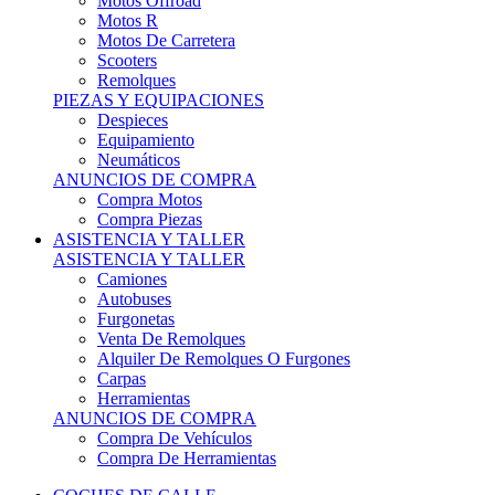
Motos Offroad
Motos R
Motos De Carretera
Scooters
Remolques
PIEZAS Y EQUIPACIONES
Despieces
Equipamiento
Neumáticos
ANUNCIOS DE COMPRA
Compra Motos
Compra Piezas
ASISTENCIA Y TALLER
ASISTENCIA Y TALLER
Camiones
Autobuses
Furgonetas
Venta De Remolques
Alquiler De Remolques O Furgones
Carpas
Herramientas
ANUNCIOS DE COMPRA
Compra De Vehículos
Compra De Herramientas