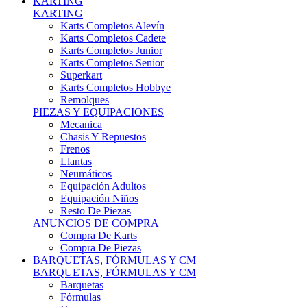
Karts Completos Alevín
Karts Completos Cadete
Karts Completos Junior
Karts Completos Senior
Superkart
Karts Completos Hobbye
Remolques
PIEZAS Y EQUIPACIONES
Mecanica
Chasis Y Repuestos
Frenos
Llantas
Neumáticos
Equipación Adultos
Equipación Niños
Resto De Piezas
ANUNCIOS DE COMPRA
Compra De Karts
Compra De Piezas
BARQUETAS, FÓRMULAS Y CM
BARQUETAS, FÓRMULAS Y CM
Barquetas
Fórmulas
Cm
Prototipos