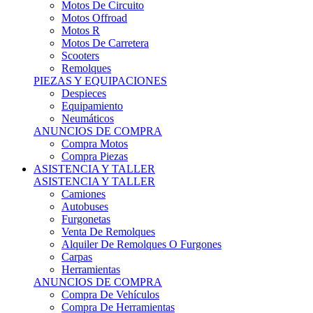
Motos Offroad
Motos R
Motos De Carretera
Scooters
Remolques
PIEZAS Y EQUIPACIONES
Despieces
Equipamiento
Neumáticos
ANUNCIOS DE COMPRA
Compra Motos
Compra Piezas
ASISTENCIA Y TALLER
ASISTENCIA Y TALLER
Camiones
Autobuses
Furgonetas
Venta De Remolques
Alquiler De Remolques O Furgones
Carpas
Herramientas
ANUNCIOS DE COMPRA
Compra De Vehículos
Compra De Herramientas