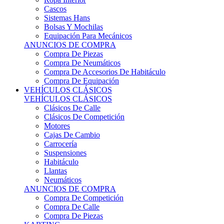
Sistemas Hans
Bolsas Y Mochilas
Equipación Para Mecánicos
ANUNCIOS DE COMPRA
Compra De Piezas
Compra De Neumáticos
Compra De Accesorios De Habitáculo
Compra De Equipación
VEHÍCULOS CLÁSICOS
VEHÍCULOS CLÁSICOS
Clásicos De Calle
Clásicos De Competición
Motores
Cajas De Cambio
Carrocería
Suspensiones
Habitáculo
Llantas
Neumáticos
ANUNCIOS DE COMPRA
Compra De Competición
Compra De Calle
Compra De Piezas
KARTING
KARTING