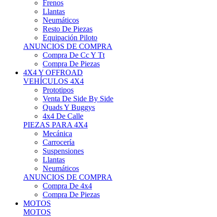
Neumáticos
Resto De Piezas
Equipación Piloto
ANUNCIOS DE COMPRA
Compra De Cc Y Tt
Compra De Piezas
4X4 Y OFFROAD
VEHÍCULOS 4X4
Prototipos
Venta De Side By Side
Quads Y Buggys
4x4 De Calle
PIEZAS PARA 4X4
Mecánica
Carrocería
Suspensiones
Llantas
Neumáticos
ANUNCIOS DE COMPRA
Compra De 4x4
Compra De Piezas
MOTOS
MOTOS
Motos De Circuito