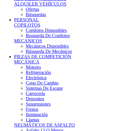
Ofertas
Búsquedas
PERSONAL
COPILOTOS
Copilotos Disponibles
Busqueda De Copilotos
MECANICOS
Mecánicos Disponibles
Búsqueda De Mecánicos
PIEZAS DE COMPETICIÓN
MECÁNICA
Motores
Refrigeración
Electrónica
Cajas De Cambio
Sistemas De Escape
Carrocería
Depositos
Suspensiones
Frenos
Iluminación
Llantas
NEUMÁTICOS DE ASFALTO
Asfalto 13 O Menos
Asfalto 14p