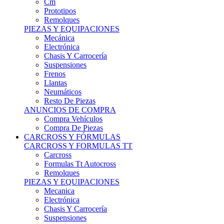
Remolques
PIEZAS Y EQUIPACIONES
Mecánica
Electrónica
Chasis Y Carrocería
Suspensiones
Frenos
Llantas
Neumáticos
Resto De Piezas
ANUNCIOS DE COMPRA
Compra Vehículos
Compra De Piezas
CARCROSS Y FÓRMULAS
CARCROSS Y FORMULAS TT
Carcross
Formulas Tt Autocross
Remolques
PIEZAS Y EQUIPACIONES
Mecanica
Electrónica
Chasis Y Carrocería
Suspensiones
Frenos
Llantas