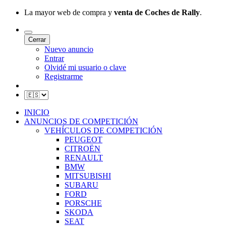
La mayor web de compra y
venta de Coches de Rally
.
Cerrar
Nuevo anuncio
Entrar
Olvidé mi usuario o clave
Registrarme
INICIO
ANUNCIOS DE COMPETICIÓN
VEHÍCULOS DE COMPETICIÓN
PEUGEOT
CITROËN
RENAULT
BMW
MITSUBISHI
SUBARU
FORD
PORSCHE
SKODA
SEAT