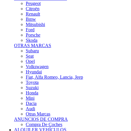
Citroën
Renault
Bmw
Mitsubishi
Ford
Porsche
Skoda
OTRAS MARCAS
Subaru
Seat
Opel
Volkswagen
Hyundai
Fiat, Alfa Romeo, Lancia, Jeep
Toyota
Suzuki
Honda
Mini
Dacia
Audi
Otras Marcas
ANUNCIOS DE COMPRA
Compra De Coches
ALQUILER VEHÍCULOS
ALQUILER VEHÍCULOS