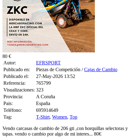
80 €
Autor:
EFRSPORT
Publicado en:
Piezas de Competición /
Cajas de Cambio
Publicado el:
27-May-2026 13:52
Referencia:
765799
Visualizaciones:
323
Provincia:
A Coruña
Pais:
España
Teléfono:
695914649
Tag:
T-Shirt
,
Women
,
Top
Vendo carcasas de cambio de 206 gti ,con horquillas selectoras y
tapas. vendo o cambio por algo de mi interes... 80€
tlf contacto: 695914649 contesto wattsupp