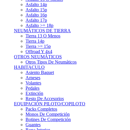
Asfalto 15p
Asfalto 16p
Asfalto 17p
Asfalto >= 18p
NEUMÁTICOS DE TIERRA
Tierra 13 O Menos
Tierra 14p
Tierra >= 15p
Offroad Y 4x4
OTROS NEUMÁTICOS
Otros Tipos De Neumáticos
HABITACULO
Asiento Baquet
Arneses
Volantes
Pedales
Extinción
Resto De Accesorios
EQUIPACIÓN PILOTO/COPILOTO
Packs Completos
Monos De Competición
Botines De Competición
Guantes
Ropa Interior
Cascos