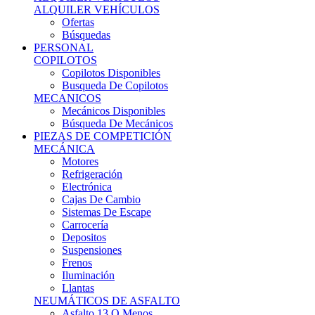
Ofertas
Búsquedas
PERSONAL
COPILOTOS
Copilotos Disponibles
Busqueda De Copilotos
MECANICOS
Mecánicos Disponibles
Búsqueda De Mecánicos
PIEZAS DE COMPETICIÓN
MECÁNICA
Motores
Refrigeración
Electrónica
Cajas De Cambio
Sistemas De Escape
Carrocería
Depositos
Suspensiones
Frenos
Iluminación
Llantas
NEUMÁTICOS DE ASFALTO
Asfalto 13 O Menos
Asfalto 14p