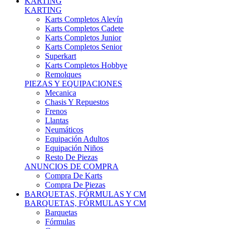
Karts Completos Alevín
Karts Completos Cadete
Karts Completos Junior
Karts Completos Senior
Superkart
Karts Completos Hobbye
Remolques
PIEZAS Y EQUIPACIONES
Mecanica
Chasis Y Repuestos
Frenos
Llantas
Neumáticos
Equipación Adultos
Equipación Niños
Resto De Piezas
ANUNCIOS DE COMPRA
Compra De Karts
Compra De Piezas
BARQUETAS, FÓRMULAS Y CM
BARQUETAS, FÓRMULAS Y CM
Barquetas
Fórmulas
Cm
Prototipos