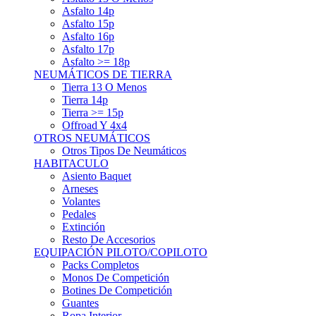
Asfalto 15p
Asfalto 16p
Asfalto 17p
Asfalto >= 18p
NEUMÁTICOS DE TIERRA
Tierra 13 O Menos
Tierra 14p
Tierra >= 15p
Offroad Y 4x4
OTROS NEUMÁTICOS
Otros Tipos De Neumáticos
HABITACULO
Asiento Baquet
Arneses
Volantes
Pedales
Extinción
Resto De Accesorios
EQUIPACIÓN PILOTO/COPILOTO
Packs Completos
Monos De Competición
Botines De Competición
Guantes
Ropa Interior
Cascos