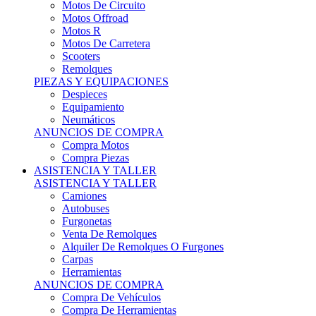
Motos Offroad
Motos R
Motos De Carretera
Scooters
Remolques
PIEZAS Y EQUIPACIONES
Despieces
Equipamiento
Neumáticos
ANUNCIOS DE COMPRA
Compra Motos
Compra Piezas
ASISTENCIA Y TALLER
ASISTENCIA Y TALLER
Camiones
Autobuses
Furgonetas
Venta De Remolques
Alquiler De Remolques O Furgones
Carpas
Herramientas
ANUNCIOS DE COMPRA
Compra De Vehículos
Compra De Herramientas