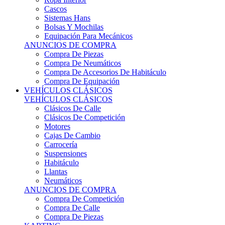
Sistemas Hans
Bolsas Y Mochilas
Equipación Para Mecánicos
ANUNCIOS DE COMPRA
Compra De Piezas
Compra De Neumáticos
Compra De Accesorios De Habitáculo
Compra De Equipación
VEHÍCULOS CLÁSICOS
VEHÍCULOS CLÁSICOS
Clásicos De Calle
Clásicos De Competición
Motores
Cajas De Cambio
Carrocería
Suspensiones
Habitáculo
Llantas
Neumáticos
ANUNCIOS DE COMPRA
Compra De Competición
Compra De Calle
Compra De Piezas
KARTING
KARTING