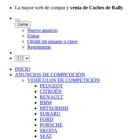
La mayor web de compra y
venta de Coches de Rally
.
Cerrar
Nuevo anuncio
Entrar
Olvidé mi usuario o clave
Registrarme
INICIO
ANUNCIOS DE COMPETICIÓN
VEHÍCULOS DE COMPETICIÓN
PEUGEOT
CITROËN
RENAULT
BMW
MITSUBISHI
SUBARU
FORD
PORSCHE
SKODA
SEAT