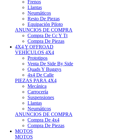
Neumáticos
Resto De Piezas
Equipación Piloto
ANUNCIOS DE COMPRA
Compra De Cc Y Tt
Compra De Piezas
4X4 Y OFFROAD
VEHÍCULOS 4X4
Prototipos
Venta De Side By Side
Quads Y Buggys
4x4 De Calle
PIEZAS PARA 4X4
Mecánica
Carrocería
Suspensiones
Llantas
Neumáticos
ANUNCIOS DE COMPRA
Compra De 4x4
Compra De Piezas
MOTOS
MOTOS
Motos De Circuito