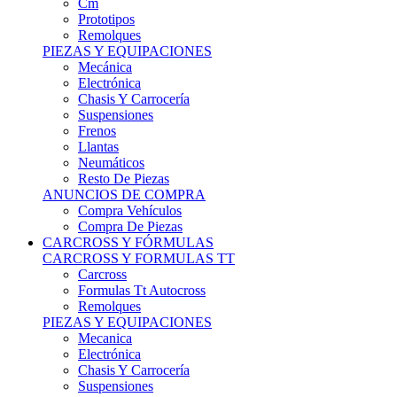
Remolques
PIEZAS Y EQUIPACIONES
Mecánica
Electrónica
Chasis Y Carrocería
Suspensiones
Frenos
Llantas
Neumáticos
Resto De Piezas
ANUNCIOS DE COMPRA
Compra Vehículos
Compra De Piezas
CARCROSS Y FÓRMULAS
CARCROSS Y FORMULAS TT
Carcross
Formulas Tt Autocross
Remolques
PIEZAS Y EQUIPACIONES
Mecanica
Electrónica
Chasis Y Carrocería
Suspensiones
Frenos
Llantas