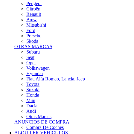
Citroën
Renault
Bmw
Mitsubishi
Ford
Porsche
Skoda
OTRAS MARCAS
Subaru
Seat
Opel
Volkswagen
Hyundai
Fiat, Alfa Romeo, Lancia, Jeep
Toyota
Suzuki
Honda
Mini
Dacia
Audi
Otras Marcas
ANUNCIOS DE COMPRA
Compra De Coches
ALQUILER VEHÍCULOS
ALQUILER VEHÍCULOS