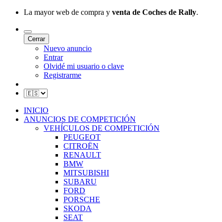
La mayor web de compra y
venta de Coches de Rally
.
Cerrar
Nuevo anuncio
Entrar
Olvidé mi usuario o clave
Registrarme
INICIO
ANUNCIOS DE COMPETICIÓN
VEHÍCULOS DE COMPETICIÓN
PEUGEOT
CITROËN
RENAULT
BMW
MITSUBISHI
SUBARU
FORD
PORSCHE
SKODA
SEAT