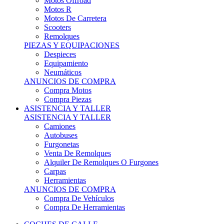
Motos Offroad
Motos R
Motos De Carretera
Scooters
Remolques
PIEZAS Y EQUIPACIONES
Despieces
Equipamiento
Neumáticos
ANUNCIOS DE COMPRA
Compra Motos
Compra Piezas
ASISTENCIA Y TALLER
ASISTENCIA Y TALLER
Camiones
Autobuses
Furgonetas
Venta De Remolques
Alquiler De Remolques O Furgones
Carpas
Herramientas
ANUNCIOS DE COMPRA
Compra De Vehículos
Compra De Herramientas