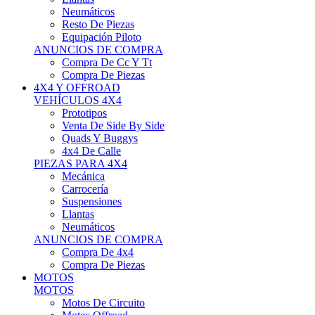
Neumáticos
Resto De Piezas
Equipación Piloto
ANUNCIOS DE COMPRA
Compra De Cc Y Tt
Compra De Piezas
4X4 Y OFFROAD
VEHÍCULOS 4X4
Prototipos
Venta De Side By Side
Quads Y Buggys
4x4 De Calle
PIEZAS PARA 4X4
Mecánica
Carrocería
Suspensiones
Llantas
Neumáticos
ANUNCIOS DE COMPRA
Compra De 4x4
Compra De Piezas
MOTOS
MOTOS
Motos De Circuito