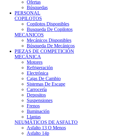
Ofertas
Búsquedas
PERSONAL
COPILOTOS
Copilotos Disponibles
Busqueda De Copilotos
MECANICOS
Mecánicos Disponibles
Búsqueda De Mecánicos
PIEZAS DE COMPETICIÓN
MECÁNICA
Motores
Refrigeración
Electrónica
Cajas De Cambio
Sistemas De Escape
Carrocería
Depositos
Suspensiones
Frenos
Iluminación
Llantas
NEUMÁTICOS DE ASFALTO
Asfalto 13 O Menos
Asfalto 14p