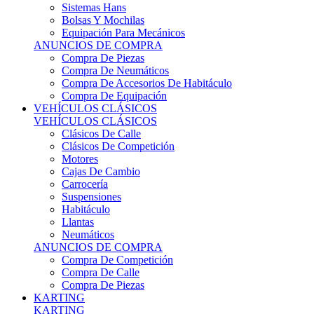
Sistemas Hans
Bolsas Y Mochilas
Equipación Para Mecánicos
ANUNCIOS DE COMPRA
Compra De Piezas
Compra De Neumáticos
Compra De Accesorios De Habitáculo
Compra De Equipación
VEHÍCULOS CLÁSICOS
VEHÍCULOS CLÁSICOS
Clásicos De Calle
Clásicos De Competición
Motores
Cajas De Cambio
Carrocería
Suspensiones
Habitáculo
Llantas
Neumáticos
ANUNCIOS DE COMPRA
Compra De Competición
Compra De Calle
Compra De Piezas
KARTING
KARTING