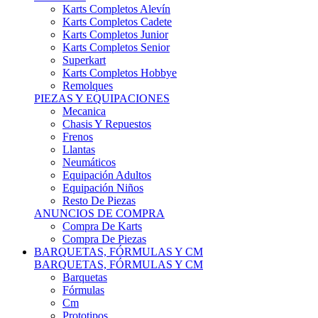
Karts Completos Alevín
Karts Completos Cadete
Karts Completos Junior
Karts Completos Senior
Superkart
Karts Completos Hobbye
Remolques
PIEZAS Y EQUIPACIONES
Mecanica
Chasis Y Repuestos
Frenos
Llantas
Neumáticos
Equipación Adultos
Equipación Niños
Resto De Piezas
ANUNCIOS DE COMPRA
Compra De Karts
Compra De Piezas
BARQUETAS, FÓRMULAS Y CM
BARQUETAS, FÓRMULAS Y CM
Barquetas
Fórmulas
Cm
Prototipos