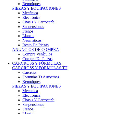
Remolques
PIEZAS Y EQUIPACIONES
Mecánica
Electrónica
Chasis Y Carrocería
Suspensiones
Frenos
Llantas
Neumáticos
Resto De Piezas
ANUNCIOS DE COMPRA
Compra Vehículos
Compra De Piezas
CARCROSS Y FÓRMULAS
CARCROSS Y FORMULAS TT
Carcross
Formulas Tt Autocross
Remolques
PIEZAS Y EQUIPACIONES
Mecanica
Electrónica
Chasis Y Carrocería
Suspensiones
Frenos
Llantas