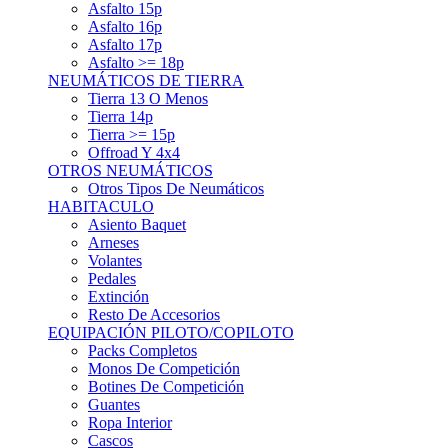
Asfalto 15p
Asfalto 16p
Asfalto 17p
Asfalto >= 18p
NEUMÁTICOS DE TIERRA
Tierra 13 O Menos
Tierra 14p
Tierra >= 15p
Offroad Y 4x4
OTROS NEUMÁTICOS
Otros Tipos De Neumáticos
HABITACULO
Asiento Baquet
Arneses
Volantes
Pedales
Extinción
Resto De Accesorios
EQUIPACIÓN PILOTO/COPILOTO
Packs Completos
Monos De Competición
Botines De Competición
Guantes
Ropa Interior
Cascos