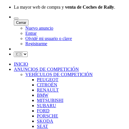
La mayor web de compra y
venta de Coches de Rally
.
Cerrar
Nuevo anuncio
Entrar
Olvidé mi usuario o clave
Registrarme
INICIO
ANUNCIOS DE COMPETICIÓN
VEHÍCULOS DE COMPETICIÓN
PEUGEOT
CITROËN
RENAULT
BMW
MITSUBISHI
SUBARU
FORD
PORSCHE
SKODA
SEAT