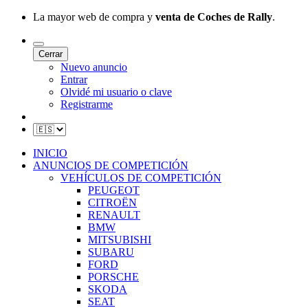
La mayor web de compra y
venta de Coches de Rally
.
Cerrar
Nuevo anuncio
Entrar
Olvidé mi usuario o clave
Registrarme
INICIO
ANUNCIOS DE COMPETICIÓN
VEHÍCULOS DE COMPETICIÓN
PEUGEOT
CITROËN
RENAULT
BMW
MITSUBISHI
SUBARU
FORD
PORSCHE
SKODA
SEAT