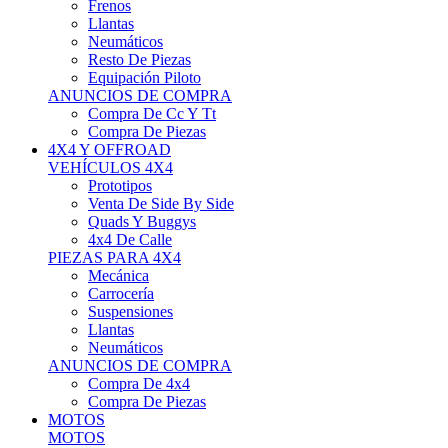
Neumáticos
Resto De Piezas
Equipación Piloto
ANUNCIOS DE COMPRA
Compra De Cc Y Tt
Compra De Piezas
4X4 Y OFFROAD
VEHÍCULOS 4X4
Prototipos
Venta De Side By Side
Quads Y Buggys
4x4 De Calle
PIEZAS PARA 4X4
Mecánica
Carrocería
Suspensiones
Llantas
Neumáticos
ANUNCIOS DE COMPRA
Compra De 4x4
Compra De Piezas
MOTOS
MOTOS
Motos De Circuito