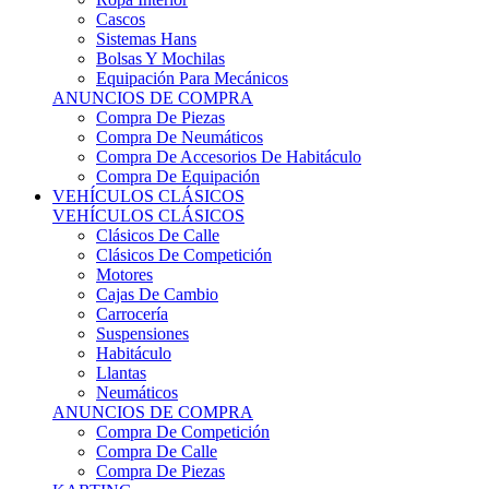
Sistemas Hans
Bolsas Y Mochilas
Equipación Para Mecánicos
ANUNCIOS DE COMPRA
Compra De Piezas
Compra De Neumáticos
Compra De Accesorios De Habitáculo
Compra De Equipación
VEHÍCULOS CLÁSICOS
VEHÍCULOS CLÁSICOS
Clásicos De Calle
Clásicos De Competición
Motores
Cajas De Cambio
Carrocería
Suspensiones
Habitáculo
Llantas
Neumáticos
ANUNCIOS DE COMPRA
Compra De Competición
Compra De Calle
Compra De Piezas
KARTING
KARTING