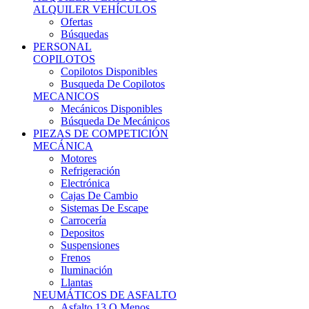
Ofertas
Búsquedas
PERSONAL
COPILOTOS
Copilotos Disponibles
Busqueda De Copilotos
MECANICOS
Mecánicos Disponibles
Búsqueda De Mecánicos
PIEZAS DE COMPETICIÓN
MECÁNICA
Motores
Refrigeración
Electrónica
Cajas De Cambio
Sistemas De Escape
Carrocería
Depositos
Suspensiones
Frenos
Iluminación
Llantas
NEUMÁTICOS DE ASFALTO
Asfalto 13 O Menos
Asfalto 14p