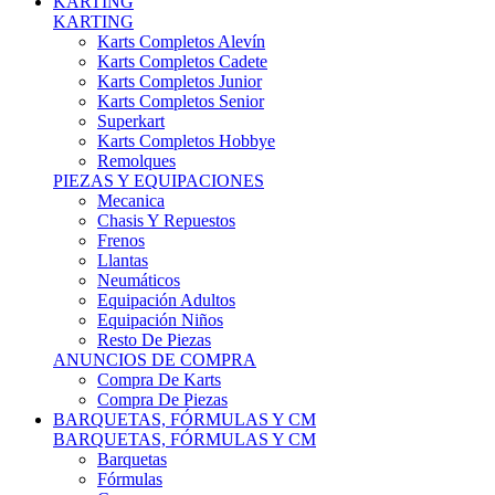
Karts Completos Alevín
Karts Completos Cadete
Karts Completos Junior
Karts Completos Senior
Superkart
Karts Completos Hobbye
Remolques
PIEZAS Y EQUIPACIONES
Mecanica
Chasis Y Repuestos
Frenos
Llantas
Neumáticos
Equipación Adultos
Equipación Niños
Resto De Piezas
ANUNCIOS DE COMPRA
Compra De Karts
Compra De Piezas
BARQUETAS, FÓRMULAS Y CM
BARQUETAS, FÓRMULAS Y CM
Barquetas
Fórmulas
Cm
Prototipos