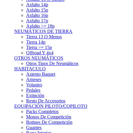
Asfalto 15p
Asfalto 16p
Asfalto 17p
Asfalto >= 18p
NEUMÁTICOS DE TIERRA
Tierra 13 O Menos
Tierra 14p
Tierra >= 15p
Offroad Y 4x4
OTROS NEUMÁTICOS
Otros Tipos De Neumáticos
HABITACULO
Asiento Baquet
Arneses
Volantes
Pedales
Extinción
Resto De Accesorios
EQUIPACIÓN PILOTO/COPILOTO
Packs Completos
Monos De Competición
Botines De Competición
Guantes
Ropa Interior
Cascos