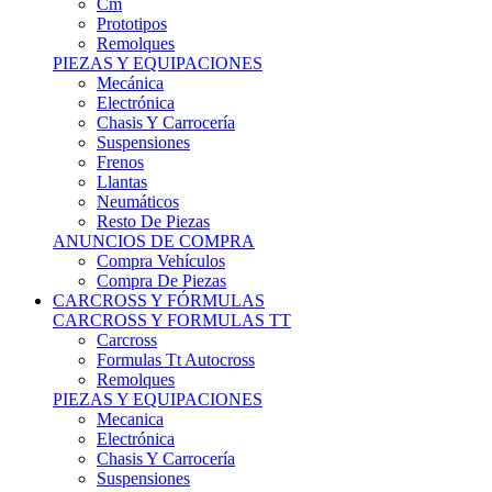
Remolques
PIEZAS Y EQUIPACIONES
Mecánica
Electrónica
Chasis Y Carrocería
Suspensiones
Frenos
Llantas
Neumáticos
Resto De Piezas
ANUNCIOS DE COMPRA
Compra Vehículos
Compra De Piezas
CARCROSS Y FÓRMULAS
CARCROSS Y FORMULAS TT
Carcross
Formulas Tt Autocross
Remolques
PIEZAS Y EQUIPACIONES
Mecanica
Electrónica
Chasis Y Carrocería
Suspensiones
Frenos
Llantas