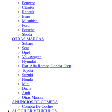
Citroën
Renault
Bmw
Mitsubishi
Ford
Porsche
Skoda
OTRAS MARCAS
Subaru
Seat
Opel
Volkswagen
Hyundai
Fiat, Alfa Romeo, Lancia, Jeep
Toyota
Suzuki
Honda
Mini
Dacia
Audi
Otras Marcas
ANUNCIOS DE COMPRA
Compra De Coches
ALQUILER VEHÍCULOS
ALQUILER VEHÍCULOS