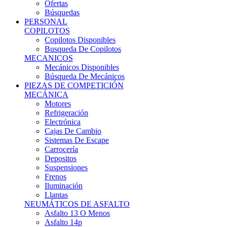
Ofertas
Búsquedas
PERSONAL
COPILOTOS
Copilotos Disponibles
Busqueda De Copilotos
MECANICOS
Mecánicos Disponibles
Búsqueda De Mecánicos
PIEZAS DE COMPETICIÓN
MECÁNICA
Motores
Refrigeración
Electrónica
Cajas De Cambio
Sistemas De Escape
Carrocería
Depositos
Suspensiones
Frenos
Iluminación
Llantas
NEUMÁTICOS DE ASFALTO
Asfalto 13 O Menos
Asfalto 14p