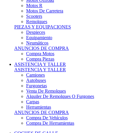
Motos Offroad
Motos R
Motos De Carretera
Scooters
Remolques
PIEZAS Y EQUIPACIONES
Despieces
Equipamiento
Neumáticos
ANUNCIOS DE COMPRA
Compra Motos
Compra Piezas
ASISTENCIA Y TALLER
ASISTENCIA Y TALLER
Camiones
Autobuses
Furgonetas
Venta De Remolques
Alquiler De Remolques O Furgones
Carpas
Herramientas
ANUNCIOS DE COMPRA
Compra De Vehículos
Compra De Herramientas