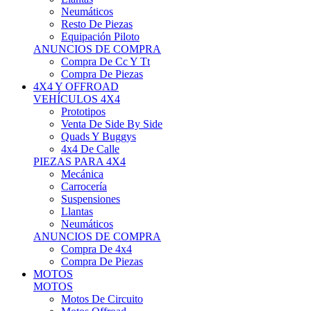
Neumáticos
Resto De Piezas
Equipación Piloto
ANUNCIOS DE COMPRA
Compra De Cc Y Tt
Compra De Piezas
4X4 Y OFFROAD
VEHÍCULOS 4X4
Prototipos
Venta De Side By Side
Quads Y Buggys
4x4 De Calle
PIEZAS PARA 4X4
Mecánica
Carrocería
Suspensiones
Llantas
Neumáticos
ANUNCIOS DE COMPRA
Compra De 4x4
Compra De Piezas
MOTOS
MOTOS
Motos De Circuito