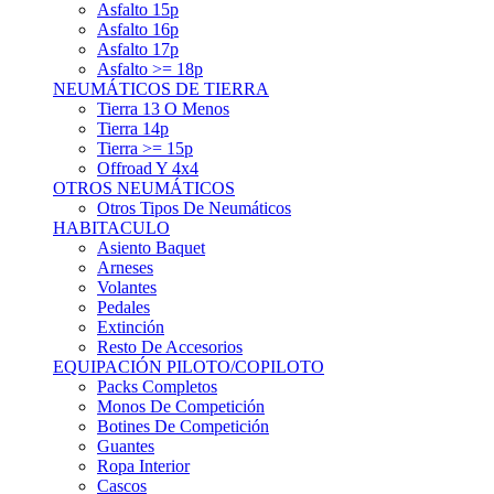
Asfalto 15p
Asfalto 16p
Asfalto 17p
Asfalto >= 18p
NEUMÁTICOS DE TIERRA
Tierra 13 O Menos
Tierra 14p
Tierra >= 15p
Offroad Y 4x4
OTROS NEUMÁTICOS
Otros Tipos De Neumáticos
HABITACULO
Asiento Baquet
Arneses
Volantes
Pedales
Extinción
Resto De Accesorios
EQUIPACIÓN PILOTO/COPILOTO
Packs Completos
Monos De Competición
Botines De Competición
Guantes
Ropa Interior
Cascos