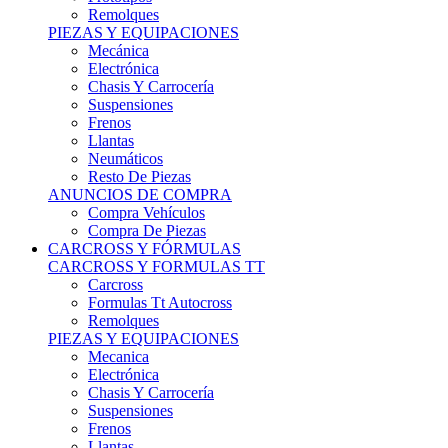
Remolques
PIEZAS Y EQUIPACIONES
Mecánica
Electrónica
Chasis Y Carrocería
Suspensiones
Frenos
Llantas
Neumáticos
Resto De Piezas
ANUNCIOS DE COMPRA
Compra Vehículos
Compra De Piezas
CARCROSS Y FÓRMULAS
CARCROSS Y FORMULAS TT
Carcross
Formulas Tt Autocross
Remolques
PIEZAS Y EQUIPACIONES
Mecanica
Electrónica
Chasis Y Carrocería
Suspensiones
Frenos
Llantas