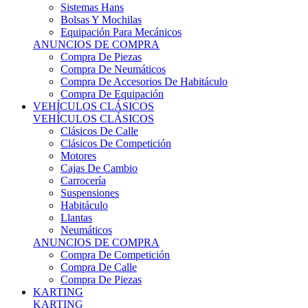
Sistemas Hans
Bolsas Y Mochilas
Equipación Para Mecánicos
ANUNCIOS DE COMPRA
Compra De Piezas
Compra De Neumáticos
Compra De Accesorios De Habitáculo
Compra De Equipación
VEHÍCULOS CLÁSICOS
VEHÍCULOS CLÁSICOS
Clásicos De Calle
Clásicos De Competición
Motores
Cajas De Cambio
Carrocería
Suspensiones
Habitáculo
Llantas
Neumáticos
ANUNCIOS DE COMPRA
Compra De Competición
Compra De Calle
Compra De Piezas
KARTING
KARTING