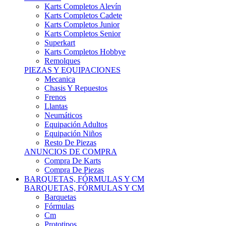
Karts Completos Alevín
Karts Completos Cadete
Karts Completos Junior
Karts Completos Senior
Superkart
Karts Completos Hobbye
Remolques
PIEZAS Y EQUIPACIONES
Mecanica
Chasis Y Repuestos
Frenos
Llantas
Neumáticos
Equipación Adultos
Equipación Niños
Resto De Piezas
ANUNCIOS DE COMPRA
Compra De Karts
Compra De Piezas
BARQUETAS, FÓRMULAS Y CM
BARQUETAS, FÓRMULAS Y CM
Barquetas
Fórmulas
Cm
Prototipos