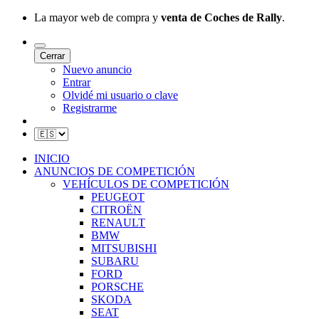
La mayor web de compra y
venta de Coches de Rally
.
Cerrar
Nuevo anuncio
Entrar
Olvidé mi usuario o clave
Registrarme
INICIO
ANUNCIOS DE COMPETICIÓN
VEHÍCULOS DE COMPETICIÓN
PEUGEOT
CITROËN
RENAULT
BMW
MITSUBISHI
SUBARU
FORD
PORSCHE
SKODA
SEAT