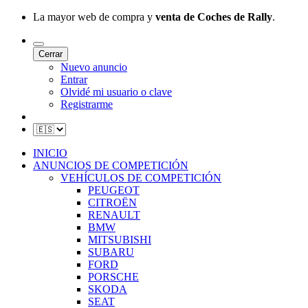
La mayor web de compra y
venta de Coches de Rally
.
Cerrar
Nuevo anuncio
Entrar
Olvidé mi usuario o clave
Registrarme
INICIO
ANUNCIOS DE COMPETICIÓN
VEHÍCULOS DE COMPETICIÓN
PEUGEOT
CITROËN
RENAULT
BMW
MITSUBISHI
SUBARU
FORD
PORSCHE
SKODA
SEAT