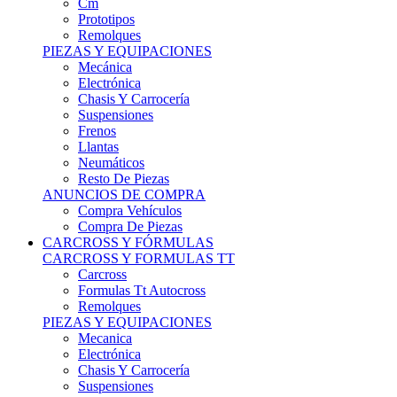
Remolques
PIEZAS Y EQUIPACIONES
Mecánica
Electrónica
Chasis Y Carrocería
Suspensiones
Frenos
Llantas
Neumáticos
Resto De Piezas
ANUNCIOS DE COMPRA
Compra Vehículos
Compra De Piezas
CARCROSS Y FÓRMULAS
CARCROSS Y FORMULAS TT
Carcross
Formulas Tt Autocross
Remolques
PIEZAS Y EQUIPACIONES
Mecanica
Electrónica
Chasis Y Carrocería
Suspensiones
Frenos
Llantas