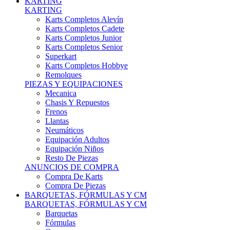
Karts Completos Alevín
Karts Completos Cadete
Karts Completos Junior
Karts Completos Senior
Superkart
Karts Completos Hobbye
Remolques
PIEZAS Y EQUIPACIONES
Mecanica
Chasis Y Repuestos
Frenos
Llantas
Neumáticos
Equipación Adultos
Equipación Niños
Resto De Piezas
ANUNCIOS DE COMPRA
Compra De Karts
Compra De Piezas
BARQUETAS, FÓRMULAS Y CM
BARQUETAS, FÓRMULAS Y CM
Barquetas
Fórmulas
Cm
Prototipos