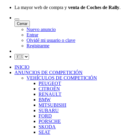
La mayor web de compra y
venta de Coches de Rally
.
Cerrar
Nuevo anuncio
Entrar
Olvidé mi usuario o clave
Registrarme
INICIO
ANUNCIOS DE COMPETICIÓN
VEHÍCULOS DE COMPETICIÓN
PEUGEOT
CITROËN
RENAULT
BMW
MITSUBISHI
SUBARU
FORD
PORSCHE
SKODA
SEAT