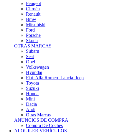
Citroën
Renault
Bmw
Mitsubishi
Ford
Porsche
Skoda
OTRAS MARCAS
Subaru
Seat
Opel
Volkswagen
Hyundai
Fiat, Alfa Romeo, Lancia, Jeep
Toyota
Suzuki
Honda
Mini
Dacia
Audi
Otras Marcas
ANUNCIOS DE COMPRA
Compra De Coches
ALQUILER VEHÍCULOS
ALQUILER VEHÍCULOS