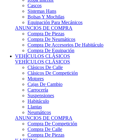
Sistemas Hans
Bolsas Y Mochilas
Equipación Para Mecánicos
ANUNCIOS DE COMPRA
Compra De Piezas
Compra De Neumáticos
Compra De Accesorios De Habitáculo
Compra De Equipación
VEHÍCULOS CLÁSICOS
VEHÍCULOS CLÁSICOS
Clásicos De Calle
Clásicos De Competición
Motores
Cajas De Cambio
Carrocería
Suspensiones
Habitáculo
Llantas
Neumáticos
ANUNCIOS DE COMPRA
Compra De Competición
Compra De Calle
Compra De Piezas
KARTING
KARTING