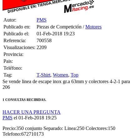
Autor:
PMS
Publicado en:
Piezas de Competición /
Motores
Publicado el:
01-Feb-2018 19:23
Referencia:
700558
Visualizaciones:
2209
Provincia:
Pais:
Teléfono:
Tag:
T-Shirt
,
Women
,
Top
Se vende linea de escape inox gr.a 63mm y colectores 4-2-1 para
206
1 CONSULTAS RECIBIDAS.
HACER UNA PREGUNTA
PMS
el 01-Feb-2018 19:25
Precio:350 conjunto Separado: Linea:250 Colectores:150
Telefono:672710173
HAZLE UNA PREGUNTA A PMS SOBRE
“Se vende linea de