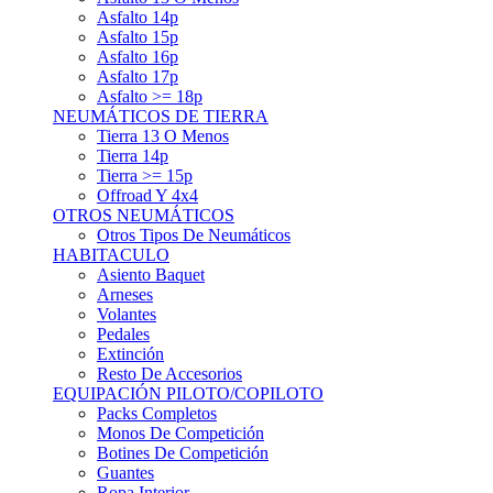
Asfalto 15p
Asfalto 16p
Asfalto 17p
Asfalto >= 18p
NEUMÁTICOS DE TIERRA
Tierra 13 O Menos
Tierra 14p
Tierra >= 15p
Offroad Y 4x4
OTROS NEUMÁTICOS
Otros Tipos De Neumáticos
HABITACULO
Asiento Baquet
Arneses
Volantes
Pedales
Extinción
Resto De Accesorios
EQUIPACIÓN PILOTO/COPILOTO
Packs Completos
Monos De Competición
Botines De Competición
Guantes
Ropa Interior
Cascos