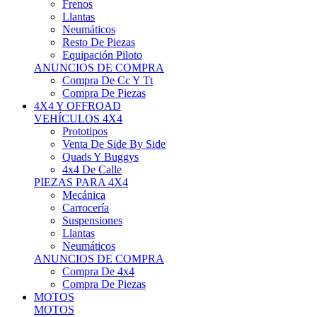
Neumáticos
Resto De Piezas
Equipación Piloto
ANUNCIOS DE COMPRA
Compra De Cc Y Tt
Compra De Piezas
4X4 Y OFFROAD
VEHÍCULOS 4X4
Prototipos
Venta De Side By Side
Quads Y Buggys
4x4 De Calle
PIEZAS PARA 4X4
Mecánica
Carrocería
Suspensiones
Llantas
Neumáticos
ANUNCIOS DE COMPRA
Compra De 4x4
Compra De Piezas
MOTOS
MOTOS
Motos De Circuito