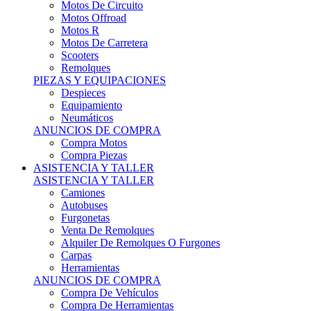
Motos Offroad
Motos R
Motos De Carretera
Scooters
Remolques
PIEZAS Y EQUIPACIONES
Despieces
Equipamiento
Neumáticos
ANUNCIOS DE COMPRA
Compra Motos
Compra Piezas
ASISTENCIA Y TALLER
ASISTENCIA Y TALLER
Camiones
Autobuses
Furgonetas
Venta De Remolques
Alquiler De Remolques O Furgones
Carpas
Herramientas
ANUNCIOS DE COMPRA
Compra De Vehículos
Compra De Herramientas