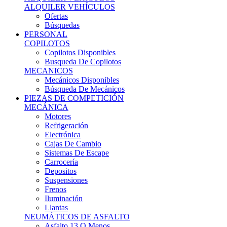
Ofertas
Búsquedas
PERSONAL
COPILOTOS
Copilotos Disponibles
Busqueda De Copilotos
MECANICOS
Mecánicos Disponibles
Búsqueda De Mecánicos
PIEZAS DE COMPETICIÓN
MECÁNICA
Motores
Refrigeración
Electrónica
Cajas De Cambio
Sistemas De Escape
Carrocería
Depositos
Suspensiones
Frenos
Iluminación
Llantas
NEUMÁTICOS DE ASFALTO
Asfalto 13 O Menos
Asfalto 14p