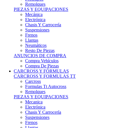
Remolques
PIEZAS Y EQUIPACIONES
Mecánica
Electrónica
Chasis Y Carrocería
Suspensiones
Frenos
Llantas
Neumáticos
Resto De Piezas
ANUNCIOS DE COMPRA
Compra Vehículos
Compra De Piezas
CARCROSS Y FÓRMULAS
CARCROSS Y FORMULAS TT
Carcross
Formulas Tt Autocross
Remolques
PIEZAS Y EQUIPACIONES
Mecanica
Electrónica
Chasis Y Carrocería
Suspensiones
Frenos
Llantas