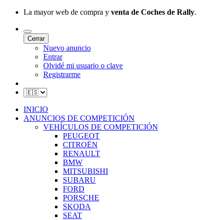
La mayor web de compra y
venta de Coches de Rally
.
Cerrar
Nuevo anuncio
Entrar
Olvidé mi usuario o clave
Registrarme
INICIO
ANUNCIOS DE COMPETICIÓN
VEHÍCULOS DE COMPETICIÓN
PEUGEOT
CITROËN
RENAULT
BMW
MITSUBISHI
SUBARU
FORD
PORSCHE
SKODA
SEAT