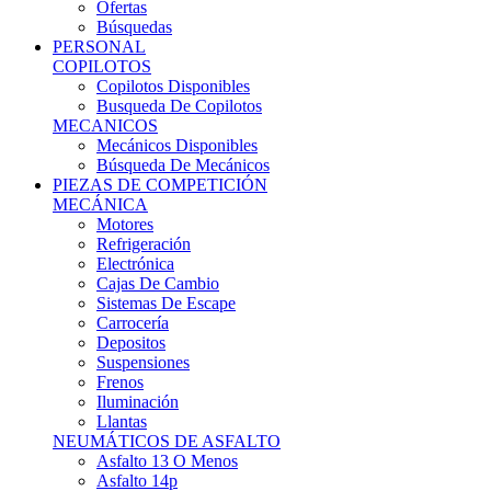
Ofertas
Búsquedas
PERSONAL
COPILOTOS
Copilotos Disponibles
Busqueda De Copilotos
MECANICOS
Mecánicos Disponibles
Búsqueda De Mecánicos
PIEZAS DE COMPETICIÓN
MECÁNICA
Motores
Refrigeración
Electrónica
Cajas De Cambio
Sistemas De Escape
Carrocería
Depositos
Suspensiones
Frenos
Iluminación
Llantas
NEUMÁTICOS DE ASFALTO
Asfalto 13 O Menos
Asfalto 14p