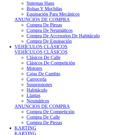
Sistemas Hans
Bolsas Y Mochilas
Equipación Para Mecánicos
ANUNCIOS DE COMPRA
Compra De Piezas
Compra De Neumáticos
Compra De Accesorios De Habitáculo
Compra De Equipación
VEHÍCULOS CLÁSICOS
VEHÍCULOS CLÁSICOS
Clásicos De Calle
Clásicos De Competición
Motores
Cajas De Cambio
Carrocería
Suspensiones
Habitáculo
Llantas
Neumáticos
ANUNCIOS DE COMPRA
Compra De Competición
Compra De Calle
Compra De Piezas
KARTING
KARTING