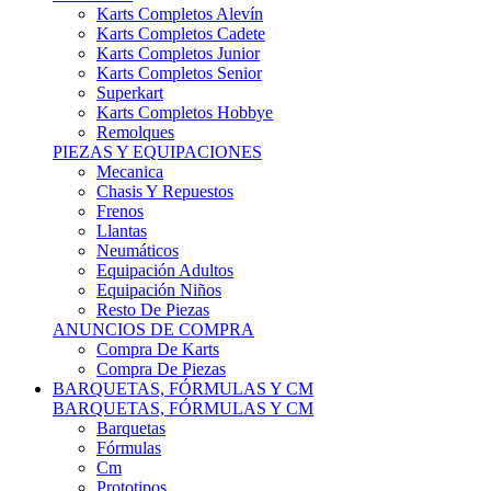
Karts Completos Alevín
Karts Completos Cadete
Karts Completos Junior
Karts Completos Senior
Superkart
Karts Completos Hobbye
Remolques
PIEZAS Y EQUIPACIONES
Mecanica
Chasis Y Repuestos
Frenos
Llantas
Neumáticos
Equipación Adultos
Equipación Niños
Resto De Piezas
ANUNCIOS DE COMPRA
Compra De Karts
Compra De Piezas
BARQUETAS, FÓRMULAS Y CM
BARQUETAS, FÓRMULAS Y CM
Barquetas
Fórmulas
Cm
Prototipos