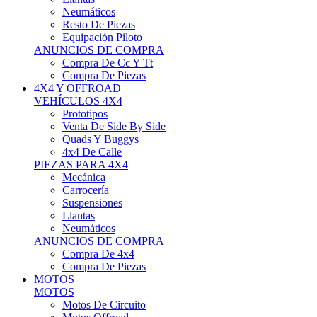
Neumáticos
Resto De Piezas
Equipación Piloto
ANUNCIOS DE COMPRA
Compra De Cc Y Tt
Compra De Piezas
4X4 Y OFFROAD
VEHÍCULOS 4X4
Prototipos
Venta De Side By Side
Quads Y Buggys
4x4 De Calle
PIEZAS PARA 4X4
Mecánica
Carrocería
Suspensiones
Llantas
Neumáticos
ANUNCIOS DE COMPRA
Compra De 4x4
Compra De Piezas
MOTOS
MOTOS
Motos De Circuito