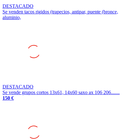
DESTACADO
Se venden tacos rigidos (trapecios, antipar, puente (bronce,
aluminio,
DESTACADO
Se vende grupos cortos 13x61, 14x60 saxo ax 106 206.......
150 €