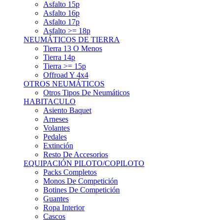
Asfalto 15p
Asfalto 16p
Asfalto 17p
Asfalto >= 18p
NEUMÁTICOS DE TIERRA
Tierra 13 O Menos
Tierra 14p
Tierra >= 15p
Offroad Y 4x4
OTROS NEUMÁTICOS
Otros Tipos De Neumáticos
HABITACULO
Asiento Baquet
Arneses
Volantes
Pedales
Extinción
Resto De Accesorios
EQUIPACIÓN PILOTO/COPILOTO
Packs Completos
Monos De Competición
Botines De Competición
Guantes
Ropa Interior
Cascos