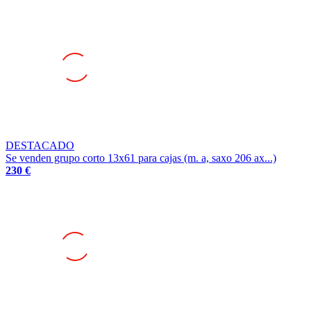
DESTACADO
Se venden grupo corto 13x61 para cajas (m. a, saxo 206 ax...)
230 €