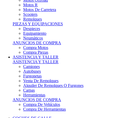
Motos Offroad
Motos R
Motos De Carretera
Scooters
Remolques
PIEZAS Y EQUIPACIONES
Despieces
Equipamiento
Neumáticos
ANUNCIOS DE COMPRA
Compra Motos
Compra Piezas
ASISTENCIA Y TALLER
ASISTENCIA Y TALLER
Camiones
Autobuses
Furgonetas
Venta De Remolques
Alquiler De Remolques O Furgones
Carpas
Herramientas
ANUNCIOS DE COMPRA
Compra De Vehículos
Compra De Herramientas