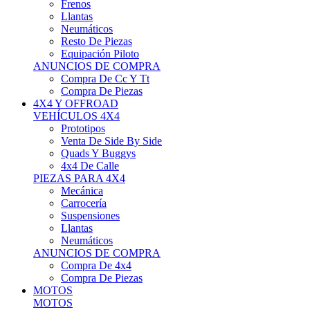
Neumáticos
Resto De Piezas
Equipación Piloto
ANUNCIOS DE COMPRA
Compra De Cc Y Tt
Compra De Piezas
4X4 Y OFFROAD
VEHÍCULOS 4X4
Prototipos
Venta De Side By Side
Quads Y Buggys
4x4 De Calle
PIEZAS PARA 4X4
Mecánica
Carrocería
Suspensiones
Llantas
Neumáticos
ANUNCIOS DE COMPRA
Compra De 4x4
Compra De Piezas
MOTOS
MOTOS
Motos De Circuito