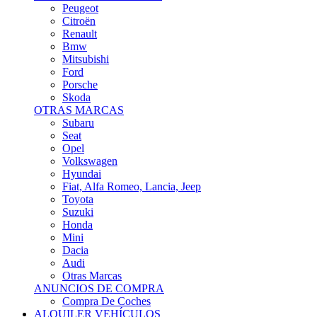
Citroën
Renault
Bmw
Mitsubishi
Ford
Porsche
Skoda
OTRAS MARCAS
Subaru
Seat
Opel
Volkswagen
Hyundai
Fiat, Alfa Romeo, Lancia, Jeep
Toyota
Suzuki
Honda
Mini
Dacia
Audi
Otras Marcas
ANUNCIOS DE COMPRA
Compra De Coches
ALQUILER VEHÍCULOS
ALQUILER VEHÍCULOS