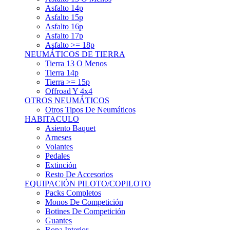
Asfalto 15p
Asfalto 16p
Asfalto 17p
Asfalto >= 18p
NEUMÁTICOS DE TIERRA
Tierra 13 O Menos
Tierra 14p
Tierra >= 15p
Offroad Y 4x4
OTROS NEUMÁTICOS
Otros Tipos De Neumáticos
HABITACULO
Asiento Baquet
Arneses
Volantes
Pedales
Extinción
Resto De Accesorios
EQUIPACIÓN PILOTO/COPILOTO
Packs Completos
Monos De Competición
Botines De Competición
Guantes
Ropa Interior
Cascos