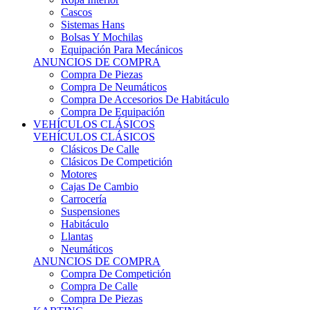
Sistemas Hans
Bolsas Y Mochilas
Equipación Para Mecánicos
ANUNCIOS DE COMPRA
Compra De Piezas
Compra De Neumáticos
Compra De Accesorios De Habitáculo
Compra De Equipación
VEHÍCULOS CLÁSICOS
VEHÍCULOS CLÁSICOS
Clásicos De Calle
Clásicos De Competición
Motores
Cajas De Cambio
Carrocería
Suspensiones
Habitáculo
Llantas
Neumáticos
ANUNCIOS DE COMPRA
Compra De Competición
Compra De Calle
Compra De Piezas
KARTING
KARTING