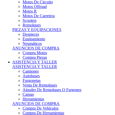
Motos Offroad
Motos R
Motos De Carretera
Scooters
Remolques
PIEZAS Y EQUIPACIONES
Despieces
Equipamiento
Neumáticos
ANUNCIOS DE COMPRA
Compra Motos
Compra Piezas
ASISTENCIA Y TALLER
ASISTENCIA Y TALLER
Camiones
Autobuses
Furgonetas
Venta De Remolques
Alquiler De Remolques O Furgones
Carpas
Herramientas
ANUNCIOS DE COMPRA
Compra De Vehículos
Compra De Herramientas