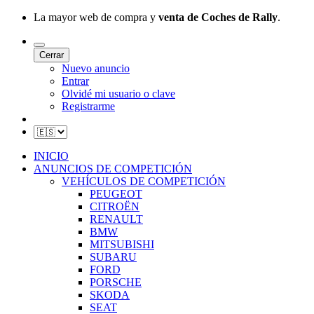
La mayor web de compra y
venta de Coches de Rally
.
Cerrar
Nuevo anuncio
Entrar
Olvidé mi usuario o clave
Registrarme
INICIO
ANUNCIOS DE COMPETICIÓN
VEHÍCULOS DE COMPETICIÓN
PEUGEOT
CITROËN
RENAULT
BMW
MITSUBISHI
SUBARU
FORD
PORSCHE
SKODA
SEAT