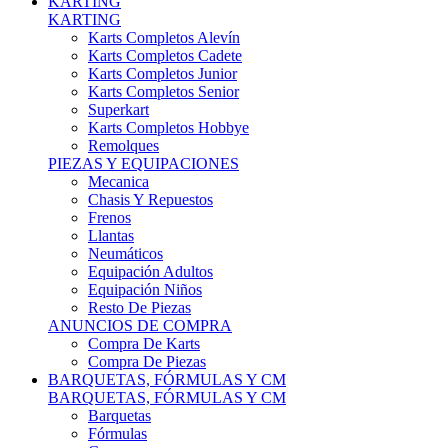
Karts Completos Alevín
Karts Completos Cadete
Karts Completos Junior
Karts Completos Senior
Superkart
Karts Completos Hobbye
Remolques
PIEZAS Y EQUIPACIONES
Mecanica
Chasis Y Repuestos
Frenos
Llantas
Neumáticos
Equipación Adultos
Equipación Niños
Resto De Piezas
ANUNCIOS DE COMPRA
Compra De Karts
Compra De Piezas
BARQUETAS, FÓRMULAS Y CM
BARQUETAS, FÓRMULAS Y CM
Barquetas
Fórmulas
Cm
Prototipos