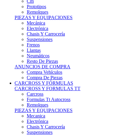
Remolques
PIEZAS Y EQUIPACIONES
Mecánica
Electrónica
Chasis Y Carrocería
Suspensiones
Frenos
Llantas
Neumáticos
Resto De Piezas
ANUNCIOS DE COMPRA
Compra Vehículos
Compra De Piezas
CARCROSS Y FÓRMULAS
CARCROSS Y FORMULAS TT
Carcross
Formulas Tt Autocross
Remolques
PIEZAS Y EQUIPACIONES
Mecanica
Electrónica
Chasis Y Carrocería
Suspensiones
Frenos
Llantas