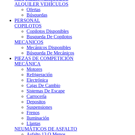
Ofertas
Búsquedas
PERSONAL
COPILOTOS
Copilotos Disponibles
Busqueda De Copilotos
MECANICOS
Mecánicos Disponibles
Búsqueda De Mecánicos
PIEZAS DE COMPETICIÓN
MECÁNICA
Motores
Refrigeración
Electrónica
Cajas De Cambio
Sistemas De Escape
Carrocería
Depositos
Suspensiones
Frenos
Iluminación
Llantas
NEUMÁTICOS DE ASFALTO
Asfalto 13 O Menos
Asfalto 14p