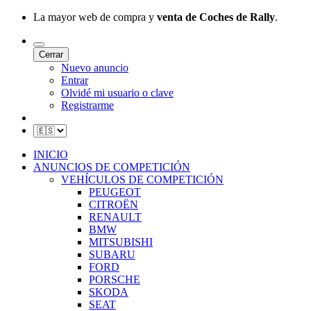
La mayor web de compra y
venta de Coches de Rally
.
Cerrar
Nuevo anuncio
Entrar
Olvidé mi usuario o clave
Registrarme
INICIO
ANUNCIOS DE COMPETICIÓN
VEHÍCULOS DE COMPETICIÓN
PEUGEOT
CITROËN
RENAULT
BMW
MITSUBISHI
SUBARU
FORD
PORSCHE
SKODA
SEAT