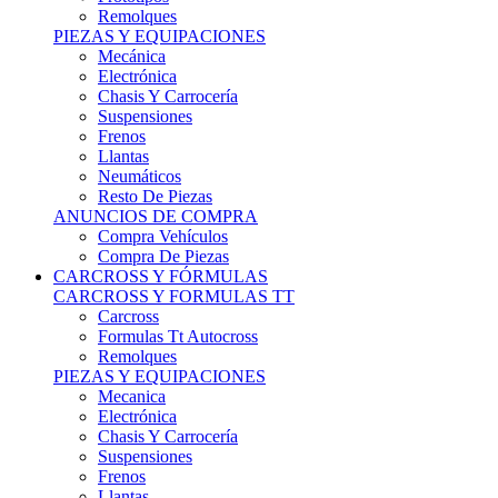
Remolques
PIEZAS Y EQUIPACIONES
Mecánica
Electrónica
Chasis Y Carrocería
Suspensiones
Frenos
Llantas
Neumáticos
Resto De Piezas
ANUNCIOS DE COMPRA
Compra Vehículos
Compra De Piezas
CARCROSS Y FÓRMULAS
CARCROSS Y FORMULAS TT
Carcross
Formulas Tt Autocross
Remolques
PIEZAS Y EQUIPACIONES
Mecanica
Electrónica
Chasis Y Carrocería
Suspensiones
Frenos
Llantas