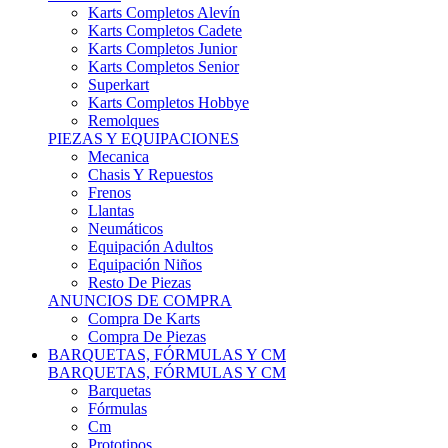
Karts Completos Alevín
Karts Completos Cadete
Karts Completos Junior
Karts Completos Senior
Superkart
Karts Completos Hobbye
Remolques
PIEZAS Y EQUIPACIONES
Mecanica
Chasis Y Repuestos
Frenos
Llantas
Neumáticos
Equipación Adultos
Equipación Niños
Resto De Piezas
ANUNCIOS DE COMPRA
Compra De Karts
Compra De Piezas
BARQUETAS, FÓRMULAS Y CM
BARQUETAS, FÓRMULAS Y CM
Barquetas
Fórmulas
Cm
Prototipos