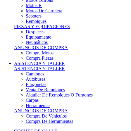
Motos Offroad
Motos R
Motos De Carretera
Scooters
Remolques
PIEZAS Y EQUIPACIONES
Despieces
Equipamiento
Neumáticos
ANUNCIOS DE COMPRA
Compra Motos
Compra Piezas
ASISTENCIA Y TALLER
ASISTENCIA Y TALLER
Camiones
Autobuses
Furgonetas
Venta De Remolques
Alquiler De Remolques O Furgones
Carpas
Herramientas
ANUNCIOS DE COMPRA
Compra De Vehículos
Compra De Herramientas