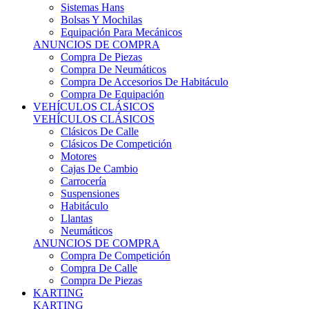
Sistemas Hans
Bolsas Y Mochilas
Equipación Para Mecánicos
ANUNCIOS DE COMPRA
Compra De Piezas
Compra De Neumáticos
Compra De Accesorios De Habitáculo
Compra De Equipación
VEHÍCULOS CLÁSICOS
VEHÍCULOS CLÁSICOS
Clásicos De Calle
Clásicos De Competición
Motores
Cajas De Cambio
Carrocería
Suspensiones
Habitáculo
Llantas
Neumáticos
ANUNCIOS DE COMPRA
Compra De Competición
Compra De Calle
Compra De Piezas
KARTING
KARTING