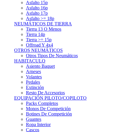
Asfalto 15p
Asfalto 16p
Asfalto 17p
Asfalto >= 18p
NEUMÁTICOS DE TIERRA
Tierra 13 O Menos
Tierra 14p
Tierra >= 15p
Offroad Y 4x4
OTROS NEUMÁTICOS
Otros Tipos De Neumáticos
HABITACULO
Asiento Baquet
Arneses
Volantes
Pedales
Extinción
Resto De Accesorios
EQUIPACIÓN PILOTO/COPILOTO
Packs Completos
Monos De Competición
Botines De Competición
Guantes
Ropa Interior
Cascos