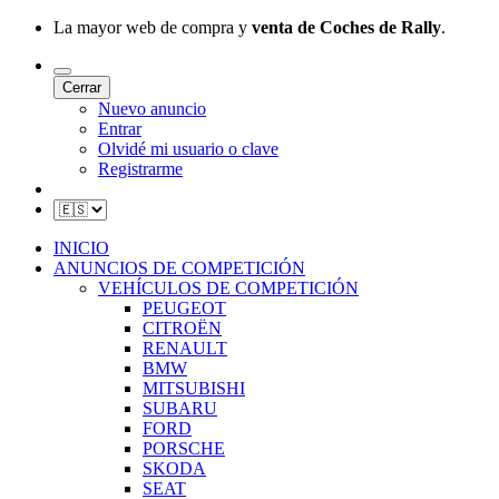
La mayor web de compra y
venta de Coches de Rally
.
Cerrar
Nuevo anuncio
Entrar
Olvidé mi usuario o clave
Registrarme
INICIO
ANUNCIOS DE COMPETICIÓN
VEHÍCULOS DE COMPETICIÓN
PEUGEOT
CITROËN
RENAULT
BMW
MITSUBISHI
SUBARU
FORD
PORSCHE
SKODA
SEAT