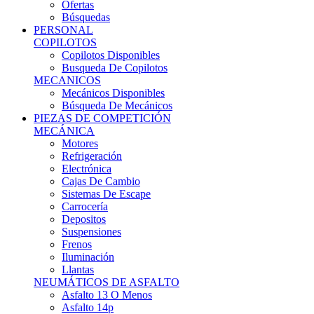
Ofertas
Búsquedas
PERSONAL
COPILOTOS
Copilotos Disponibles
Busqueda De Copilotos
MECANICOS
Mecánicos Disponibles
Búsqueda De Mecánicos
PIEZAS DE COMPETICIÓN
MECÁNICA
Motores
Refrigeración
Electrónica
Cajas De Cambio
Sistemas De Escape
Carrocería
Depositos
Suspensiones
Frenos
Iluminación
Llantas
NEUMÁTICOS DE ASFALTO
Asfalto 13 O Menos
Asfalto 14p