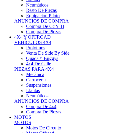
Neumáticos
Resto De Piezas
Equipación Piloto
ANUNCIOS DE COMPRA
Compra De Cc Y Tt
Compra De Piezas
4X4 Y OFFROAD
VEHÍCULOS 4X4
Prototipos
Venta De Side By Side
Quads Y Buggys
4x4 De Calle
PIEZAS PARA 4X4
Mecánica
Carrocería
Suspensiones
Llantas
Neumáticos
ANUNCIOS DE COMPRA
Compra De 4x4
Compra De Piezas
MOTOS
MOTOS
Motos De Circuito