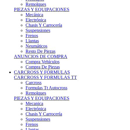
Remolques
PIEZAS Y EQUIPACIONES
Mecánica
Electrónica
Chasis Y Carrocería
Suspensiones
Frenos
Llantas
Neumáticos
Resto De Piezas
ANUNCIOS DE COMPRA
Compra Vehículos
Compra De Piezas
CARCROSS Y FÓRMULAS
CARCROSS Y FORMULAS TT
Carcross
Formulas Tt Autocross
Remolques
PIEZAS Y EQUIPACIONES
Mecanica
Electrónica
Chasis Y Carrocería
Suspensiones
Frenos
Llantas