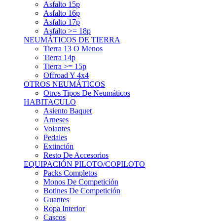
Asfalto 15p
Asfalto 16p
Asfalto 17p
Asfalto >= 18p
NEUMÁTICOS DE TIERRA
Tierra 13 O Menos
Tierra 14p
Tierra >= 15p
Offroad Y 4x4
OTROS NEUMÁTICOS
Otros Tipos De Neumáticos
HABITACULO
Asiento Baquet
Arneses
Volantes
Pedales
Extinción
Resto De Accesorios
EQUIPACIÓN PILOTO/COPILOTO
Packs Completos
Monos De Competición
Botines De Competición
Guantes
Ropa Interior
Cascos