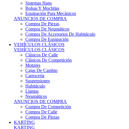
Sistemas Hans
Bolsas Y Mochilas
Equipación Para Mecánicos
ANUNCIOS DE COMPRA
Compra De Piezas
Compra De Neumáticos
Compra De Accesorios De Habitáculo
Compra De Equipación
VEHÍCULOS CLÁSICOS
VEHÍCULOS CLÁSICOS
Clásicos De Calle
Clásicos De Competición
Motores
Cajas De Cambio
Carrocería
Suspensiones
Habitáculo
Llantas
Neumáticos
ANUNCIOS DE COMPRA
Compra De Competición
Compra De Calle
Compra De Piezas
KARTING
KARTING