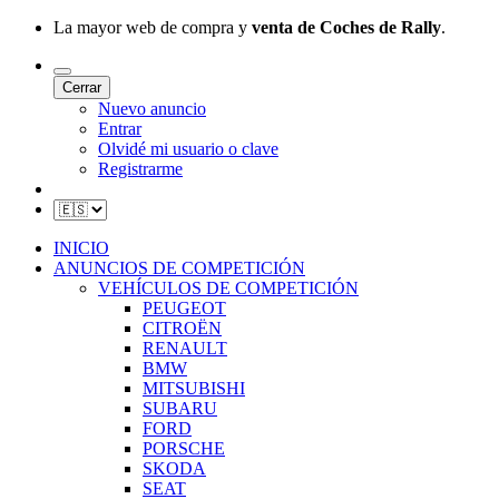
La mayor web de compra y
venta de Coches de Rally
.
Cerrar
Nuevo anuncio
Entrar
Olvidé mi usuario o clave
Registrarme
INICIO
ANUNCIOS DE COMPETICIÓN
VEHÍCULOS DE COMPETICIÓN
PEUGEOT
CITROËN
RENAULT
BMW
MITSUBISHI
SUBARU
FORD
PORSCHE
SKODA
SEAT