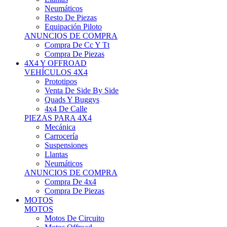
Neumáticos
Resto De Piezas
Equipación Piloto
ANUNCIOS DE COMPRA
Compra De Cc Y Tt
Compra De Piezas
4X4 Y OFFROAD
VEHÍCULOS 4X4
Prototipos
Venta De Side By Side
Quads Y Buggys
4x4 De Calle
PIEZAS PARA 4X4
Mecánica
Carrocería
Suspensiones
Llantas
Neumáticos
ANUNCIOS DE COMPRA
Compra De 4x4
Compra De Piezas
MOTOS
MOTOS
Motos De Circuito