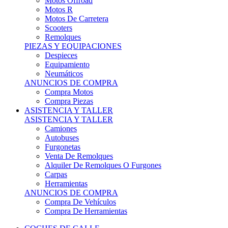
Motos Offroad
Motos R
Motos De Carretera
Scooters
Remolques
PIEZAS Y EQUIPACIONES
Despieces
Equipamiento
Neumáticos
ANUNCIOS DE COMPRA
Compra Motos
Compra Piezas
ASISTENCIA Y TALLER
ASISTENCIA Y TALLER
Camiones
Autobuses
Furgonetas
Venta De Remolques
Alquiler De Remolques O Furgones
Carpas
Herramientas
ANUNCIOS DE COMPRA
Compra De Vehículos
Compra De Herramientas