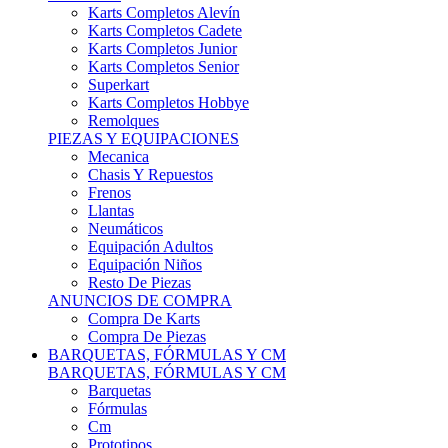
Karts Completos Alevín
Karts Completos Cadete
Karts Completos Junior
Karts Completos Senior
Superkart
Karts Completos Hobbye
Remolques
PIEZAS Y EQUIPACIONES
Mecanica
Chasis Y Repuestos
Frenos
Llantas
Neumáticos
Equipación Adultos
Equipación Niños
Resto De Piezas
ANUNCIOS DE COMPRA
Compra De Karts
Compra De Piezas
BARQUETAS, FÓRMULAS Y CM
BARQUETAS, FÓRMULAS Y CM
Barquetas
Fórmulas
Cm
Prototipos