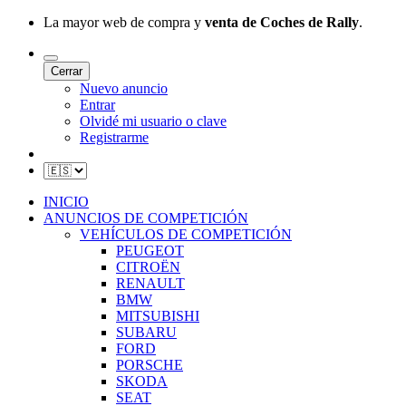
La mayor web de compra y
venta de Coches de Rally
.
Cerrar
Nuevo anuncio
Entrar
Olvidé mi usuario o clave
Registrarme
INICIO
ANUNCIOS DE COMPETICIÓN
VEHÍCULOS DE COMPETICIÓN
PEUGEOT
CITROËN
RENAULT
BMW
MITSUBISHI
SUBARU
FORD
PORSCHE
SKODA
SEAT