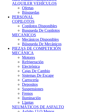
Ofertas
Búsquedas
PERSONAL
COPILOTOS
Copilotos Disponibles
Busqueda De Copilotos
MECANICOS
Mecánicos Disponibles
Búsqueda De Mecánicos
PIEZAS DE COMPETICIÓN
MECÁNICA
Motores
Refrigeración
Electrónica
Cajas De Cambio
Sistemas De Escape
Carrocería
Depositos
Suspensiones
Frenos
Iluminación
Llantas
NEUMÁTICOS DE ASFALTO
Asfalto 13 O Menos
Asfalto 14p