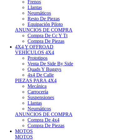
Neumáticos
Resto De Piezas
Equipación Piloto
ANUNCIOS DE COMPRA
Compra De Cc Y Tt
Compra De Piezas
4X4 Y OFFROAD
VEHÍCULOS 4X4
Prototipos
Venta De Side By Side
Quads Y Buggys
4x4 De Calle
PIEZAS PARA 4X4
Mecánica
Carrocería
Suspensiones
Llantas
Neumáticos
ANUNCIOS DE COMPRA
Compra De 4x4
Compra De Piezas
MOTOS
MOTOS
Motos De Circuito