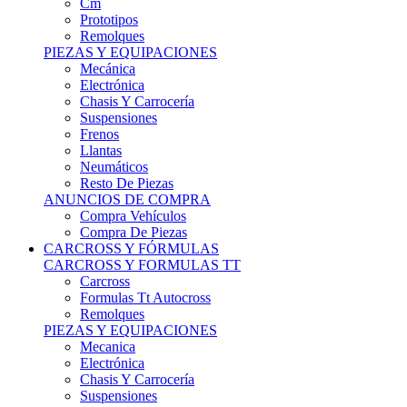
Remolques
PIEZAS Y EQUIPACIONES
Mecánica
Electrónica
Chasis Y Carrocería
Suspensiones
Frenos
Llantas
Neumáticos
Resto De Piezas
ANUNCIOS DE COMPRA
Compra Vehículos
Compra De Piezas
CARCROSS Y FÓRMULAS
CARCROSS Y FORMULAS TT
Carcross
Formulas Tt Autocross
Remolques
PIEZAS Y EQUIPACIONES
Mecanica
Electrónica
Chasis Y Carrocería
Suspensiones
Frenos
Llantas