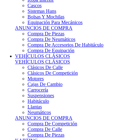
Sistemas Hans
Bolsas Y Mochilas
Equipación Para Mecánicos
ANUNCIOS DE COMPRA
Compra De Piezas
Compra De Neumáticos
Compra De Accesorios De Habitáculo
Compra De Equipación
VEHÍCULOS CLÁSICOS
VEHÍCULOS CLÁSICOS
Clásicos De Calle
Clásicos De Competición
Motores
Cajas De Cambio
Carrocería
Suspensiones
Habitáculo
Llantas
Neumáticos
ANUNCIOS DE COMPRA
Compra De Competición
Compra De Calle
Compra De Piezas
KARTING
KARTING