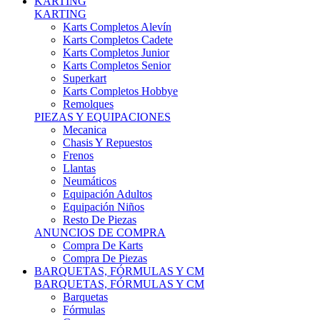
Karts Completos Alevín
Karts Completos Cadete
Karts Completos Junior
Karts Completos Senior
Superkart
Karts Completos Hobbye
Remolques
PIEZAS Y EQUIPACIONES
Mecanica
Chasis Y Repuestos
Frenos
Llantas
Neumáticos
Equipación Adultos
Equipación Niños
Resto De Piezas
ANUNCIOS DE COMPRA
Compra De Karts
Compra De Piezas
BARQUETAS, FÓRMULAS Y CM
BARQUETAS, FÓRMULAS Y CM
Barquetas
Fórmulas
Cm
Prototipos