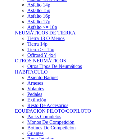
Asfalto 15p
Asfalto 16p
Asfalto 17p
Asfalto >= 18p
NEUMÁTICOS DE TIERRA
Tierra 13 O Menos
Tierra 14p
Tierra >= 15p
Offroad Y 4x4
OTROS NEUMÁTICOS
Otros Tipos De Neumáticos
HABITACULO
Asiento Baquet
Arneses
Volantes
Pedales
Extinción
Resto De Accesorios
EQUIPACIÓN PILOTO/COPILOTO
Packs Completos
Monos De Competición
Botines De Competición
Guantes
Ropa Interior
Cascos