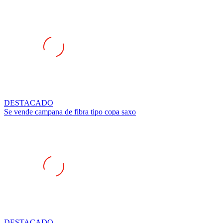
DESTACADO
Se vende campana de fibra tipo copa saxo
DESTACADO
Se vende linea grupo a hecha completa soldada con escape gor