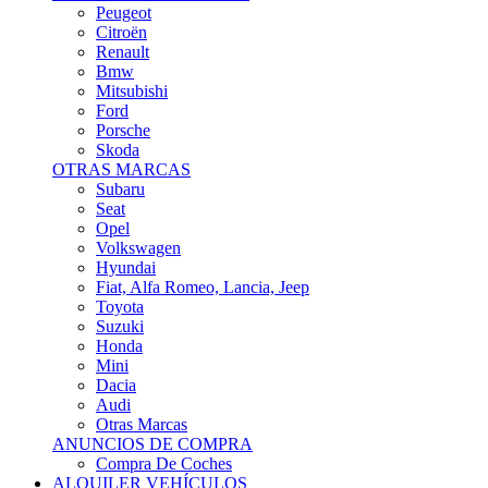
Citroën
Renault
Bmw
Mitsubishi
Ford
Porsche
Skoda
OTRAS MARCAS
Subaru
Seat
Opel
Volkswagen
Hyundai
Fiat, Alfa Romeo, Lancia, Jeep
Toyota
Suzuki
Honda
Mini
Dacia
Audi
Otras Marcas
ANUNCIOS DE COMPRA
Compra De Coches
ALQUILER VEHÍCULOS
ALQUILER VEHÍCULOS