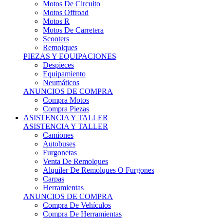
Motos Offroad
Motos R
Motos De Carretera
Scooters
Remolques
PIEZAS Y EQUIPACIONES
Despieces
Equipamiento
Neumáticos
ANUNCIOS DE COMPRA
Compra Motos
Compra Piezas
ASISTENCIA Y TALLER
ASISTENCIA Y TALLER
Camiones
Autobuses
Furgonetas
Venta De Remolques
Alquiler De Remolques O Furgones
Carpas
Herramientas
ANUNCIOS DE COMPRA
Compra De Vehículos
Compra De Herramientas