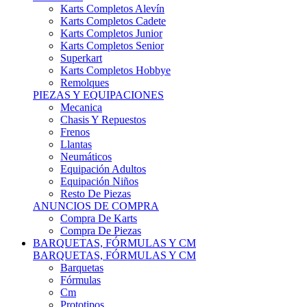
Karts Completos Alevín
Karts Completos Cadete
Karts Completos Junior
Karts Completos Senior
Superkart
Karts Completos Hobbye
Remolques
PIEZAS Y EQUIPACIONES
Mecanica
Chasis Y Repuestos
Frenos
Llantas
Neumáticos
Equipación Adultos
Equipación Niños
Resto De Piezas
ANUNCIOS DE COMPRA
Compra De Karts
Compra De Piezas
BARQUETAS, FÓRMULAS Y CM
BARQUETAS, FÓRMULAS Y CM
Barquetas
Fórmulas
Cm
Prototipos