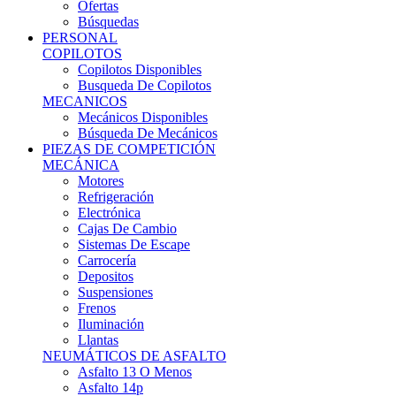
Ofertas
Búsquedas
PERSONAL
COPILOTOS
Copilotos Disponibles
Busqueda De Copilotos
MECANICOS
Mecánicos Disponibles
Búsqueda De Mecánicos
PIEZAS DE COMPETICIÓN
MECÁNICA
Motores
Refrigeración
Electrónica
Cajas De Cambio
Sistemas De Escape
Carrocería
Depositos
Suspensiones
Frenos
Iluminación
Llantas
NEUMÁTICOS DE ASFALTO
Asfalto 13 O Menos
Asfalto 14p