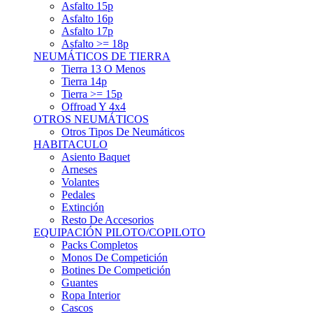
Asfalto 15p
Asfalto 16p
Asfalto 17p
Asfalto >= 18p
NEUMÁTICOS DE TIERRA
Tierra 13 O Menos
Tierra 14p
Tierra >= 15p
Offroad Y 4x4
OTROS NEUMÁTICOS
Otros Tipos De Neumáticos
HABITACULO
Asiento Baquet
Arneses
Volantes
Pedales
Extinción
Resto De Accesorios
EQUIPACIÓN PILOTO/COPILOTO
Packs Completos
Monos De Competición
Botines De Competición
Guantes
Ropa Interior
Cascos