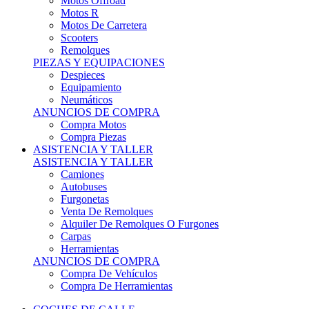
Motos Offroad
Motos R
Motos De Carretera
Scooters
Remolques
PIEZAS Y EQUIPACIONES
Despieces
Equipamiento
Neumáticos
ANUNCIOS DE COMPRA
Compra Motos
Compra Piezas
ASISTENCIA Y TALLER
ASISTENCIA Y TALLER
Camiones
Autobuses
Furgonetas
Venta De Remolques
Alquiler De Remolques O Furgones
Carpas
Herramientas
ANUNCIOS DE COMPRA
Compra De Vehículos
Compra De Herramientas