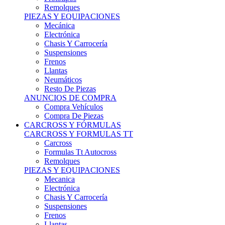
Remolques
PIEZAS Y EQUIPACIONES
Mecánica
Electrónica
Chasis Y Carrocería
Suspensiones
Frenos
Llantas
Neumáticos
Resto De Piezas
ANUNCIOS DE COMPRA
Compra Vehículos
Compra De Piezas
CARCROSS Y FÓRMULAS
CARCROSS Y FORMULAS TT
Carcross
Formulas Tt Autocross
Remolques
PIEZAS Y EQUIPACIONES
Mecanica
Electrónica
Chasis Y Carrocería
Suspensiones
Frenos
Llantas