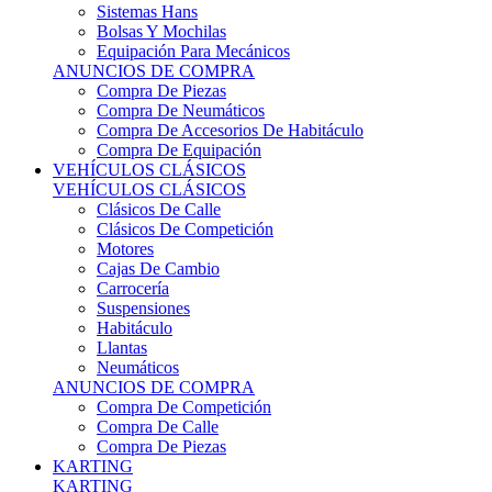
Sistemas Hans
Bolsas Y Mochilas
Equipación Para Mecánicos
ANUNCIOS DE COMPRA
Compra De Piezas
Compra De Neumáticos
Compra De Accesorios De Habitáculo
Compra De Equipación
VEHÍCULOS CLÁSICOS
VEHÍCULOS CLÁSICOS
Clásicos De Calle
Clásicos De Competición
Motores
Cajas De Cambio
Carrocería
Suspensiones
Habitáculo
Llantas
Neumáticos
ANUNCIOS DE COMPRA
Compra De Competición
Compra De Calle
Compra De Piezas
KARTING
KARTING