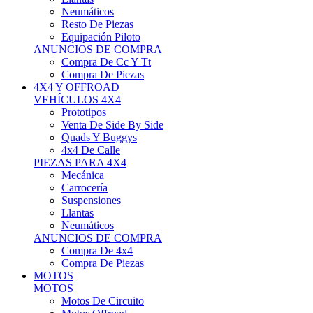
Neumáticos
Resto De Piezas
Equipación Piloto
ANUNCIOS DE COMPRA
Compra De Cc Y Tt
Compra De Piezas
4X4 Y OFFROAD
VEHÍCULOS 4X4
Prototipos
Venta De Side By Side
Quads Y Buggys
4x4 De Calle
PIEZAS PARA 4X4
Mecánica
Carrocería
Suspensiones
Llantas
Neumáticos
ANUNCIOS DE COMPRA
Compra De 4x4
Compra De Piezas
MOTOS
MOTOS
Motos De Circuito