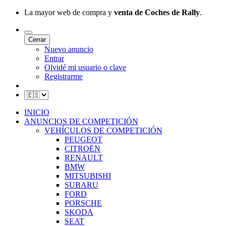
La mayor web de compra y
venta de Coches de Rally
.
Cerrar
Nuevo anuncio
Entrar
Olvidé mi usuario o clave
Registrarme
INICIO
ANUNCIOS DE COMPETICIÓN
VEHÍCULOS DE COMPETICIÓN
PEUGEOT
CITROËN
RENAULT
BMW
MITSUBISHI
SUBARU
FORD
PORSCHE
SKODA
SEAT