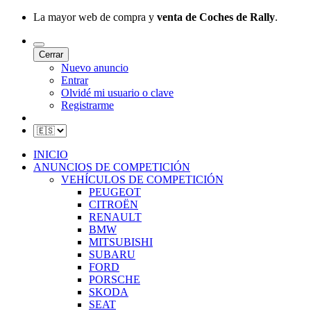
La mayor web de compra y
venta de Coches de Rally
.
Cerrar
Nuevo anuncio
Entrar
Olvidé mi usuario o clave
Registrarme
INICIO
ANUNCIOS DE COMPETICIÓN
VEHÍCULOS DE COMPETICIÓN
PEUGEOT
CITROËN
RENAULT
BMW
MITSUBISHI
SUBARU
FORD
PORSCHE
SKODA
SEAT