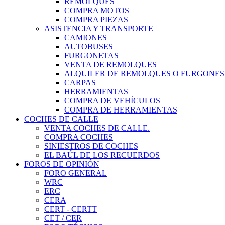
REMOLQUES
COMPRA MOTOS
COMPRA PIEZAS
ASISTENCIA Y TRANSPORTE
CAMIONES
AUTOBUSES
FURGONETAS
VENTA DE REMOLQUES
ALQUILER DE REMOLQUES O FURGONES
CARPAS
HERRAMIENTAS
COMPRA DE VEHÍCULOS
COMPRA DE HERRAMIENTAS
COCHES DE CALLE
VENTA COCHES DE CALLE.
COMPRA COCHES
SINIESTROS DE COCHES
EL BAÚL DE LOS RECUERDOS
FOROS DE OPINIÓN
FORO GENERAL
WRC
ERC
CERA
CERT - CERTT
CET / CER