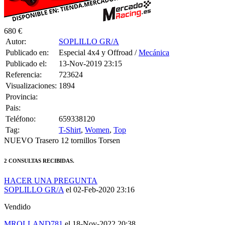
680 €
Autor:
SOPLILLO GR/A
Publicado en:
Especial 4x4 y Offroad /
Mecánica
Publicado el:
13-Nov-2019 23:15
Referencia:
723624
Visualizaciones:
1894
Provincia:
Pais:
Teléfono:
659338120
Tag:
T-Shirt
,
Women
,
Top
NUEVO Trasero 12 tornillos Torsen
2 CONSULTAS RECIBIDAS.
HACER UNA PREGUNTA
SOPLILLO GR/A
el 02-Feb-2020 23:16
Vendido
MROLLAND781
el 18-Nov-2022 20:38