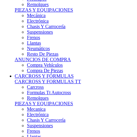
Remolques
PIEZAS Y EQUIPACIONES
Mecánica
Electrónica
Chasis Y Carrocería
Suspensiones
Frenos
Llantas
Neumáticos
Resto De Piezas
ANUNCIOS DE COMPRA
Compra Vehículos
Compra De Piezas
CARCROSS Y FÓRMULAS
CARCROSS Y FORMULAS TT
Carcross
Formulas Tt Autocross
Remolques
PIEZAS Y EQUIPACIONES
Mecanica
Electrónica
Chasis Y Carrocería
Suspensiones
Frenos
Llantas