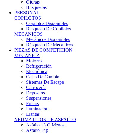
Ofertas
Búsquedas
PERSONAL
COPILOTOS
Copilotos Disponibles
Busqueda De Copilotos
MECANICOS
Mecánicos Disponibles
Búsqueda De Mecánicos
PIEZAS DE COMPETICIÓN
MECÁNICA
Motores
Refrigeración
Electrónica
Cajas De Cambio
Sistemas De Escape
Carrocería
Depositos
Suspensiones
Frenos
Iluminación
Llantas
NEUMÁTICOS DE ASFALTO
Asfalto 13 O Menos
Asfalto 14p