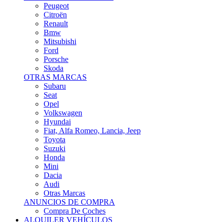
Citroën
Renault
Bmw
Mitsubishi
Ford
Porsche
Skoda
OTRAS MARCAS
Subaru
Seat
Opel
Volkswagen
Hyundai
Fiat, Alfa Romeo, Lancia, Jeep
Toyota
Suzuki
Honda
Mini
Dacia
Audi
Otras Marcas
ANUNCIOS DE COMPRA
Compra De Coches
ALQUILER VEHÍCULOS
ALQUILER VEHÍCULOS