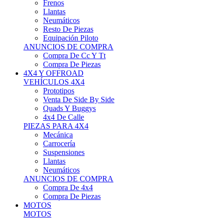
Neumáticos
Resto De Piezas
Equipación Piloto
ANUNCIOS DE COMPRA
Compra De Cc Y Tt
Compra De Piezas
4X4 Y OFFROAD
VEHÍCULOS 4X4
Prototipos
Venta De Side By Side
Quads Y Buggys
4x4 De Calle
PIEZAS PARA 4X4
Mecánica
Carrocería
Suspensiones
Llantas
Neumáticos
ANUNCIOS DE COMPRA
Compra De 4x4
Compra De Piezas
MOTOS
MOTOS
Motos De Circuito