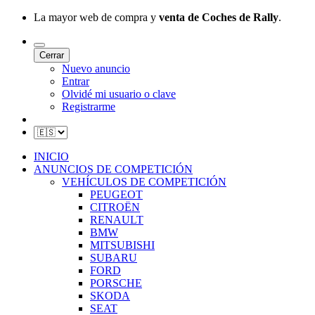
La mayor web de compra y
venta de Coches de Rally
.
Cerrar
Nuevo anuncio
Entrar
Olvidé mi usuario o clave
Registrarme
INICIO
ANUNCIOS DE COMPETICIÓN
VEHÍCULOS DE COMPETICIÓN
PEUGEOT
CITROËN
RENAULT
BMW
MITSUBISHI
SUBARU
FORD
PORSCHE
SKODA
SEAT