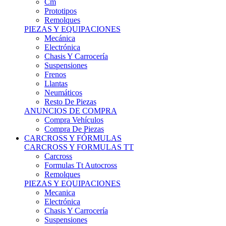
Remolques
PIEZAS Y EQUIPACIONES
Mecánica
Electrónica
Chasis Y Carrocería
Suspensiones
Frenos
Llantas
Neumáticos
Resto De Piezas
ANUNCIOS DE COMPRA
Compra Vehículos
Compra De Piezas
CARCROSS Y FÓRMULAS
CARCROSS Y FORMULAS TT
Carcross
Formulas Tt Autocross
Remolques
PIEZAS Y EQUIPACIONES
Mecanica
Electrónica
Chasis Y Carrocería
Suspensiones
Frenos
Llantas