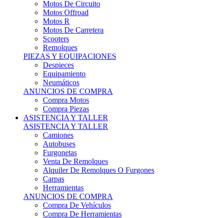
Motos Offroad
Motos R
Motos De Carretera
Scooters
Remolques
PIEZAS Y EQUIPACIONES
Despieces
Equipamiento
Neumáticos
ANUNCIOS DE COMPRA
Compra Motos
Compra Piezas
ASISTENCIA Y TALLER
ASISTENCIA Y TALLER
Camiones
Autobuses
Furgonetas
Venta De Remolques
Alquiler De Remolques O Furgones
Carpas
Herramientas
ANUNCIOS DE COMPRA
Compra De Vehículos
Compra De Herramientas