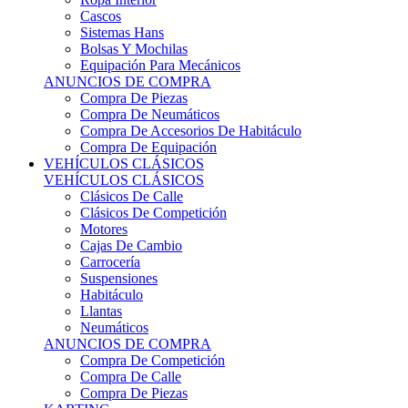
Sistemas Hans
Bolsas Y Mochilas
Equipación Para Mecánicos
ANUNCIOS DE COMPRA
Compra De Piezas
Compra De Neumáticos
Compra De Accesorios De Habitáculo
Compra De Equipación
VEHÍCULOS CLÁSICOS
VEHÍCULOS CLÁSICOS
Clásicos De Calle
Clásicos De Competición
Motores
Cajas De Cambio
Carrocería
Suspensiones
Habitáculo
Llantas
Neumáticos
ANUNCIOS DE COMPRA
Compra De Competición
Compra De Calle
Compra De Piezas
KARTING
KARTING