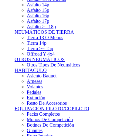
Asfalto 15p
Asfalto 16p
Asfalto 17p
Asfalto >= 18p
NEUMÁTICOS DE TIERRA
Tierra 13 O Menos
Tierra 14p
Tierra >= 15p
Offroad Y 4x4
OTROS NEUMÁTICOS
Otros Tipos De Neumáticos
HABITACULO
Asiento Baquet
Arneses
Volantes
Pedales
Extinción
Resto De Accesorios
EQUIPACIÓN PILOTO/COPILOTO
Packs Completos
Monos De Competición
Botines De Competición
Guantes
Ropa Interior
Cascos