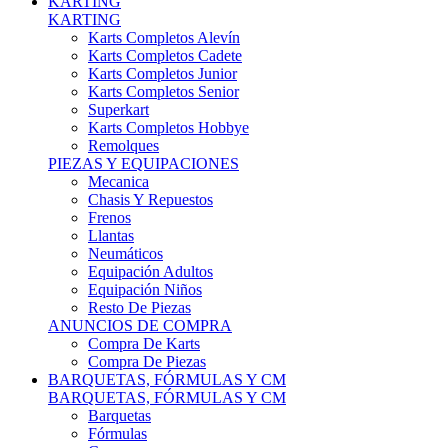
Karts Completos Alevín
Karts Completos Cadete
Karts Completos Junior
Karts Completos Senior
Superkart
Karts Completos Hobbye
Remolques
PIEZAS Y EQUIPACIONES
Mecanica
Chasis Y Repuestos
Frenos
Llantas
Neumáticos
Equipación Adultos
Equipación Niños
Resto De Piezas
ANUNCIOS DE COMPRA
Compra De Karts
Compra De Piezas
BARQUETAS, FÓRMULAS Y CM
BARQUETAS, FÓRMULAS Y CM
Barquetas
Fórmulas
Cm
Prototipos