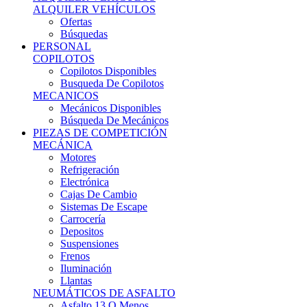
Ofertas
Búsquedas
PERSONAL
COPILOTOS
Copilotos Disponibles
Busqueda De Copilotos
MECANICOS
Mecánicos Disponibles
Búsqueda De Mecánicos
PIEZAS DE COMPETICIÓN
MECÁNICA
Motores
Refrigeración
Electrónica
Cajas De Cambio
Sistemas De Escape
Carrocería
Depositos
Suspensiones
Frenos
Iluminación
Llantas
NEUMÁTICOS DE ASFALTO
Asfalto 13 O Menos
Asfalto 14p