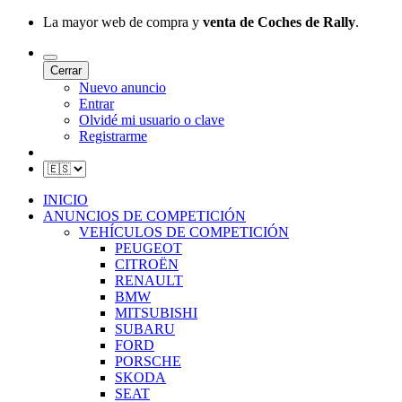
La mayor web de compra y
venta de Coches de Rally
.
Cerrar
Nuevo anuncio
Entrar
Olvidé mi usuario o clave
Registrarme
INICIO
ANUNCIOS DE COMPETICIÓN
VEHÍCULOS DE COMPETICIÓN
PEUGEOT
CITROËN
RENAULT
BMW
MITSUBISHI
SUBARU
FORD
PORSCHE
SKODA
SEAT