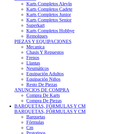
Karts Completos Alevín
Karts Completos Cadete
Karts Completos Junior
Karts Completos Senior
Superkart
Karts Completos Hobbye
Remolques
PIEZAS Y EQUIPACIONES
Mecanica
Chasis Y Repuestos
Frenos
Llantas
Neumáticos
Equipación Adultos
Equipación Niños
Resto De Piezas
ANUNCIOS DE COMPRA
Compra De Karts
Compra De Piezas
BARQUETAS, FÓRMULAS Y CM
BARQUETAS, FÓRMULAS Y CM
Barquetas
Fórmulas
Cm
Prototipos