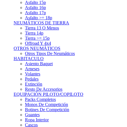
Asfalto 15p
Asfalto 16p
Asfalto 17p
Asfalto >= 18p
NEUMÁTICOS DE TIERRA
Tierra 13 O Menos
Tierra 14p
Tierra >= 15p
Offroad Y 4x4
OTROS NEUMÁTICOS
Otros Tipos De Neumáticos
HABITACULO
Asiento Baquet
Arneses
Volantes
Pedales
Extinción
Resto De Accesorios
EQUIPACIÓN PILOTO/COPILOTO
Packs Completos
Monos De Competición
Botines De Competición
Guantes
Ropa Interior
Cascos