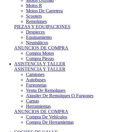
Motos Offroad
Motos R
Motos De Carretera
Scooters
Remolques
PIEZAS Y EQUIPACIONES
Despieces
Equipamiento
Neumáticos
ANUNCIOS DE COMPRA
Compra Motos
Compra Piezas
ASISTENCIA Y TALLER
ASISTENCIA Y TALLER
Camiones
Autobuses
Furgonetas
Venta De Remolques
Alquiler De Remolques O Furgones
Carpas
Herramientas
ANUNCIOS DE COMPRA
Compra De Vehículos
Compra De Herramientas