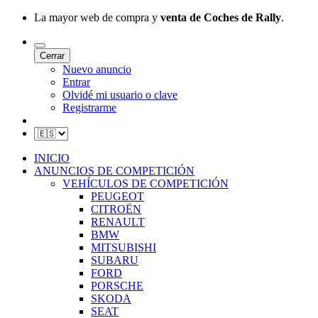
La mayor web de compra y
venta de Coches de Rally
.
Cerrar
Nuevo anuncio
Entrar
Olvidé mi usuario o clave
Registrarme
INICIO
ANUNCIOS DE COMPETICIÓN
VEHÍCULOS DE COMPETICIÓN
PEUGEOT
CITROËN
RENAULT
BMW
MITSUBISHI
SUBARU
FORD
PORSCHE
SKODA
SEAT