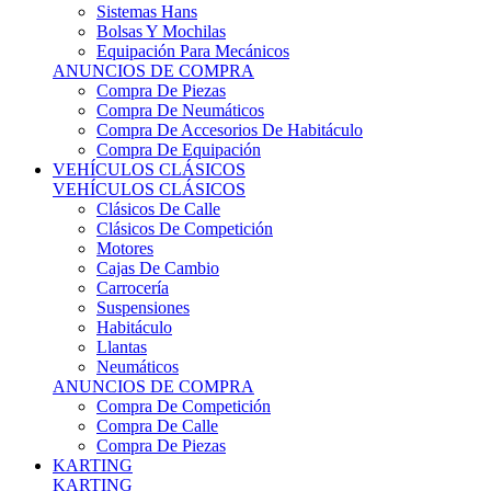
Sistemas Hans
Bolsas Y Mochilas
Equipación Para Mecánicos
ANUNCIOS DE COMPRA
Compra De Piezas
Compra De Neumáticos
Compra De Accesorios De Habitáculo
Compra De Equipación
VEHÍCULOS CLÁSICOS
VEHÍCULOS CLÁSICOS
Clásicos De Calle
Clásicos De Competición
Motores
Cajas De Cambio
Carrocería
Suspensiones
Habitáculo
Llantas
Neumáticos
ANUNCIOS DE COMPRA
Compra De Competición
Compra De Calle
Compra De Piezas
KARTING
KARTING