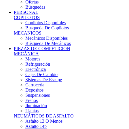
Ofertas
Búsquedas
PERSONAL
COPILOTOS
Copilotos Disponibles
Busqueda De Copilotos
MECANICOS
Mecánicos Disponibles
Búsqueda De Mecánicos
PIEZAS DE COMPETICIÓN
MECÁNICA
Motores
Refrigeración
Electrónica
Cajas De Cambio
Sistemas De Escape
Carrocería
Depositos
Suspensiones
Frenos
Iluminación
Llantas
NEUMÁTICOS DE ASFALTO
Asfalto 13 O Menos
Asfalto 14p