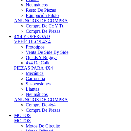
Neumáticos
Resto De Piezas
Equipación Piloto
ANUNCIOS DE COMPRA
Compra De Cc Y Tt
Compra De Piezas
4X4 Y OFFROAD
VEHÍCULOS 4X4
Prototipos
Venta De Side By Side
Quads Y Buggys
4x4 De Calle
PIEZAS PARA 4X4
Mecánica
Carrocería
Suspensiones
Llantas
Neumáticos
ANUNCIOS DE COMPRA
Compra De 4x4
Compra De Piezas
MOTOS
MOTOS
Motos De Circuito