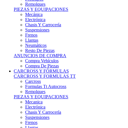
Remolques
PIEZAS Y EQUIPACIONES
Mecánica
Electrónica
Chasis Y Carrocería
Suspensiones
Frenos
Llantas
Neumáticos
Resto De Piezas
ANUNCIOS DE COMPRA
Compra Vehículos
Compra De Piezas
CARCROSS Y FÓRMULAS
CARCROSS Y FORMULAS TT
Carcross
Formulas Tt Autocross
Remolques
PIEZAS Y EQUIPACIONES
Mecanica
Electrónica
Chasis Y Carrocería
Suspensiones
Frenos
Llantas