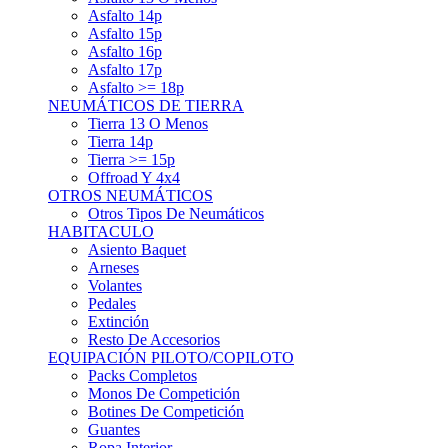
Asfalto 15p
Asfalto 16p
Asfalto 17p
Asfalto >= 18p
NEUMÁTICOS DE TIERRA
Tierra 13 O Menos
Tierra 14p
Tierra >= 15p
Offroad Y 4x4
OTROS NEUMÁTICOS
Otros Tipos De Neumáticos
HABITACULO
Asiento Baquet
Arneses
Volantes
Pedales
Extinción
Resto De Accesorios
EQUIPACIÓN PILOTO/COPILOTO
Packs Completos
Monos De Competición
Botines De Competición
Guantes
Ropa Interior
Cascos