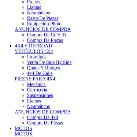
Neumáticos
Resto De Piezas
Equipación Piloto
ANUNCIOS DE COMPRA
Compra De Cc Y Tt
Compra De Piezas
4X4 Y OFFROAD
VEHÍCULOS 4X4
Prototipos
Venta De Side By Side
Quads Y Buggys
4x4 De Calle
PIEZAS PARA 4X4
Mecánica
Carrocería
Suspensiones
Llantas
Neumáticos
ANUNCIOS DE COMPRA
Compra De 4x4
Compra De Piezas
MOTOS
MOTOS
Motos De Circuito