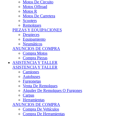
Motos Offroad
Motos R
Motos De Carretera
Scooters
Remolques
PIEZAS Y EQUIPACIONES
Despieces
Equipamiento
Neumáticos
ANUNCIOS DE COMPRA
Compra Motos
Compra Piezas
ASISTENCIA Y TALLER
ASISTENCIA Y TALLER
Camiones
Autobuses
Furgonetas
Venta De Remolques
Alquiler De Remolques O Furgones
Carpas
Herramientas
ANUNCIOS DE COMPRA
Compra De Vehículos
Compra De Herramientas