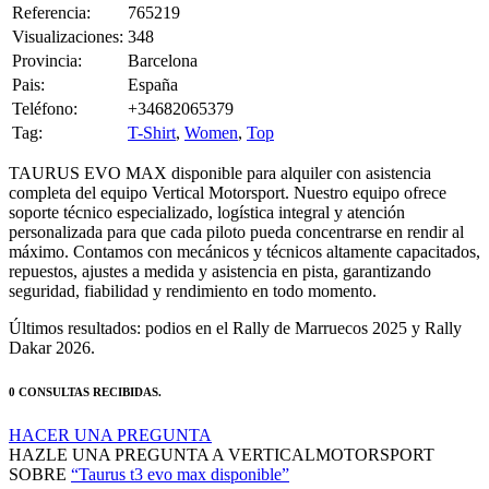
Visualizaciones:
348
Provincia:
Barcelona
Pais:
España
Teléfono:
+34682065379
Tag:
T-Shirt
,
Women
,
Top
TAURUS EVO MAX disponible para alquiler con asistencia
completa del equipo Vertical Motorsport. Nuestro equipo ofrece
soporte técnico especializado, logística integral y atención
personalizada para que cada piloto pueda concentrarse en rendir al
máximo. Contamos con mecánicos y técnicos altamente capacitados,
repuestos, ajustes a medida y asistencia en pista, garantizando
seguridad, fiabilidad y rendimiento en todo momento.
Últimos resultados: podios en el Rally de Marruecos 2025 y Rally
Dakar 2026.
0 CONSULTAS RECIBIDAS.
HACER UNA PREGUNTA
HAZLE UNA PREGUNTA A VERTICALMOTORSPORT
SOBRE
“Taurus t3 evo max disponible”
Debes estar logueado para poder realizar la consulta