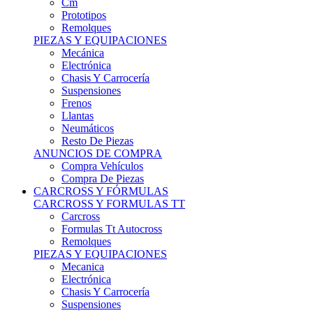
Remolques
PIEZAS Y EQUIPACIONES
Mecánica
Electrónica
Chasis Y Carrocería
Suspensiones
Frenos
Llantas
Neumáticos
Resto De Piezas
ANUNCIOS DE COMPRA
Compra Vehículos
Compra De Piezas
CARCROSS Y FÓRMULAS
CARCROSS Y FORMULAS TT
Carcross
Formulas Tt Autocross
Remolques
PIEZAS Y EQUIPACIONES
Mecanica
Electrónica
Chasis Y Carrocería
Suspensiones
Frenos
Llantas