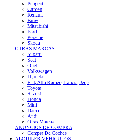
Citroën
Renault
Bmw
Mitsubishi
Ford
Porsche
Skoda
OTRAS MARCAS
Subaru
Seat
Opel
Volkswagen
Hyundai
Fiat, Alfa Romeo, Lancia, Jeep
Toyota
Suzuki
Honda
Mini
Dacia
Audi
Otras Marcas
ANUNCIOS DE COMPRA
Compra De Coches
ALQUILER VEHÍCULOS
ALQUILER VEHÍCULOS