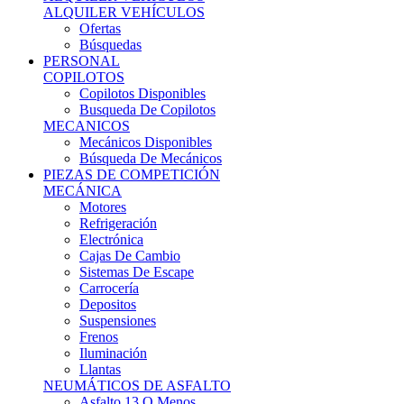
Ofertas
Búsquedas
PERSONAL
COPILOTOS
Copilotos Disponibles
Busqueda De Copilotos
MECANICOS
Mecánicos Disponibles
Búsqueda De Mecánicos
PIEZAS DE COMPETICIÓN
MECÁNICA
Motores
Refrigeración
Electrónica
Cajas De Cambio
Sistemas De Escape
Carrocería
Depositos
Suspensiones
Frenos
Iluminación
Llantas
NEUMÁTICOS DE ASFALTO
Asfalto 13 O Menos
Asfalto 14p