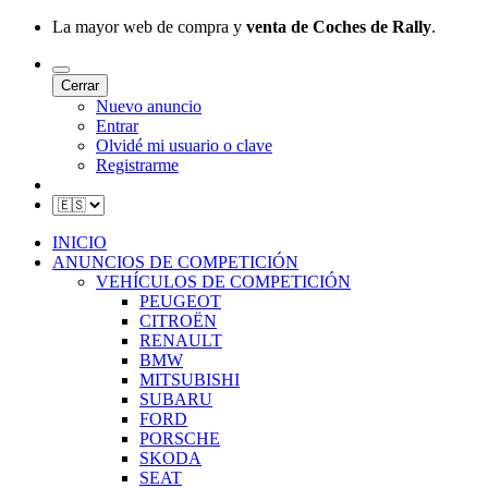
La mayor web de compra y
venta de Coches de Rally
.
Cerrar
Nuevo anuncio
Entrar
Olvidé mi usuario o clave
Registrarme
INICIO
ANUNCIOS DE COMPETICIÓN
VEHÍCULOS DE COMPETICIÓN
PEUGEOT
CITROËN
RENAULT
BMW
MITSUBISHI
SUBARU
FORD
PORSCHE
SKODA
SEAT