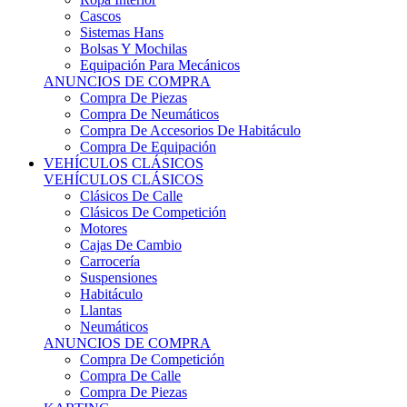
Sistemas Hans
Bolsas Y Mochilas
Equipación Para Mecánicos
ANUNCIOS DE COMPRA
Compra De Piezas
Compra De Neumáticos
Compra De Accesorios De Habitáculo
Compra De Equipación
VEHÍCULOS CLÁSICOS
VEHÍCULOS CLÁSICOS
Clásicos De Calle
Clásicos De Competición
Motores
Cajas De Cambio
Carrocería
Suspensiones
Habitáculo
Llantas
Neumáticos
ANUNCIOS DE COMPRA
Compra De Competición
Compra De Calle
Compra De Piezas
KARTING
KARTING