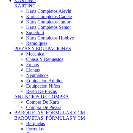
Karts Completos Alevín
Karts Completos Cadete
Karts Completos Junior
Karts Completos Senior
Superkart
Karts Completos Hobbye
Remolques
PIEZAS Y EQUIPACIONES
Mecanica
Chasis Y Repuestos
Frenos
Llantas
Neumáticos
Equipación Adultos
Equipación Niños
Resto De Piezas
ANUNCIOS DE COMPRA
Compra De Karts
Compra De Piezas
BARQUETAS, FÓRMULAS Y CM
BARQUETAS, FÓRMULAS Y CM
Barquetas
Fórmulas
Cm
Prototipos