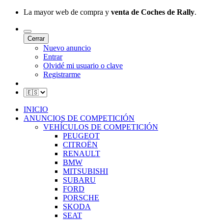
La mayor web de compra y
venta de Coches de Rally
.
Cerrar
Nuevo anuncio
Entrar
Olvidé mi usuario o clave
Registrarme
INICIO
ANUNCIOS DE COMPETICIÓN
VEHÍCULOS DE COMPETICIÓN
PEUGEOT
CITROËN
RENAULT
BMW
MITSUBISHI
SUBARU
FORD
PORSCHE
SKODA
SEAT