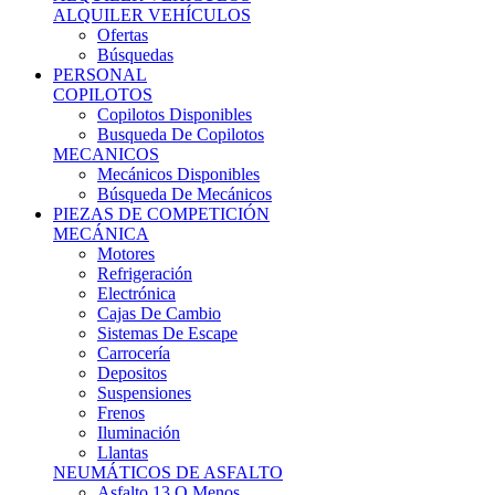
Ofertas
Búsquedas
PERSONAL
COPILOTOS
Copilotos Disponibles
Busqueda De Copilotos
MECANICOS
Mecánicos Disponibles
Búsqueda De Mecánicos
PIEZAS DE COMPETICIÓN
MECÁNICA
Motores
Refrigeración
Electrónica
Cajas De Cambio
Sistemas De Escape
Carrocería
Depositos
Suspensiones
Frenos
Iluminación
Llantas
NEUMÁTICOS DE ASFALTO
Asfalto 13 O Menos
Asfalto 14p