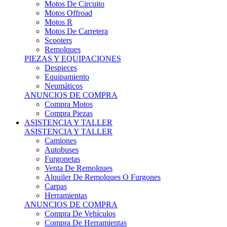
Motos Offroad
Motos R
Motos De Carretera
Scooters
Remolques
PIEZAS Y EQUIPACIONES
Despieces
Equipamiento
Neumáticos
ANUNCIOS DE COMPRA
Compra Motos
Compra Piezas
ASISTENCIA Y TALLER
ASISTENCIA Y TALLER
Camiones
Autobuses
Furgonetas
Venta De Remolques
Alquiler De Remolques O Furgones
Carpas
Herramientas
ANUNCIOS DE COMPRA
Compra De Vehículos
Compra De Herramientas