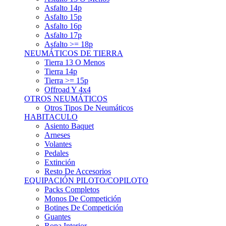
Asfalto 15p
Asfalto 16p
Asfalto 17p
Asfalto >= 18p
NEUMÁTICOS DE TIERRA
Tierra 13 O Menos
Tierra 14p
Tierra >= 15p
Offroad Y 4x4
OTROS NEUMÁTICOS
Otros Tipos De Neumáticos
HABITACULO
Asiento Baquet
Arneses
Volantes
Pedales
Extinción
Resto De Accesorios
EQUIPACIÓN PILOTO/COPILOTO
Packs Completos
Monos De Competición
Botines De Competición
Guantes
Ropa Interior
Cascos