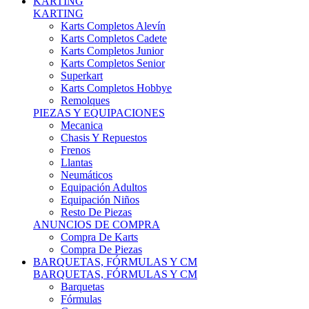
Karts Completos Alevín
Karts Completos Cadete
Karts Completos Junior
Karts Completos Senior
Superkart
Karts Completos Hobbye
Remolques
PIEZAS Y EQUIPACIONES
Mecanica
Chasis Y Repuestos
Frenos
Llantas
Neumáticos
Equipación Adultos
Equipación Niños
Resto De Piezas
ANUNCIOS DE COMPRA
Compra De Karts
Compra De Piezas
BARQUETAS, FÓRMULAS Y CM
BARQUETAS, FÓRMULAS Y CM
Barquetas
Fórmulas
Cm
Prototipos