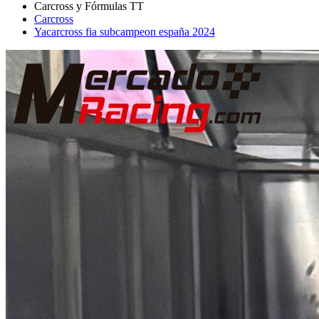
Carcross
Yacarcross fia subcampeon españa 2024