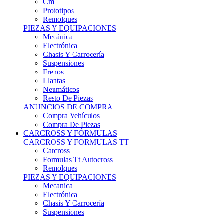
Remolques
PIEZAS Y EQUIPACIONES
Mecánica
Electrónica
Chasis Y Carrocería
Suspensiones
Frenos
Llantas
Neumáticos
Resto De Piezas
ANUNCIOS DE COMPRA
Compra Vehículos
Compra De Piezas
CARCROSS Y FÓRMULAS
CARCROSS Y FORMULAS TT
Carcross
Formulas Tt Autocross
Remolques
PIEZAS Y EQUIPACIONES
Mecanica
Electrónica
Chasis Y Carrocería
Suspensiones
Frenos
Llantas