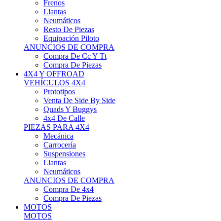
Neumáticos
Resto De Piezas
Equipación Piloto
ANUNCIOS DE COMPRA
Compra De Cc Y Tt
Compra De Piezas
4X4 Y OFFROAD
VEHÍCULOS 4X4
Prototipos
Venta De Side By Side
Quads Y Buggys
4x4 De Calle
PIEZAS PARA 4X4
Mecánica
Carrocería
Suspensiones
Llantas
Neumáticos
ANUNCIOS DE COMPRA
Compra De 4x4
Compra De Piezas
MOTOS
MOTOS
Motos De Circuito