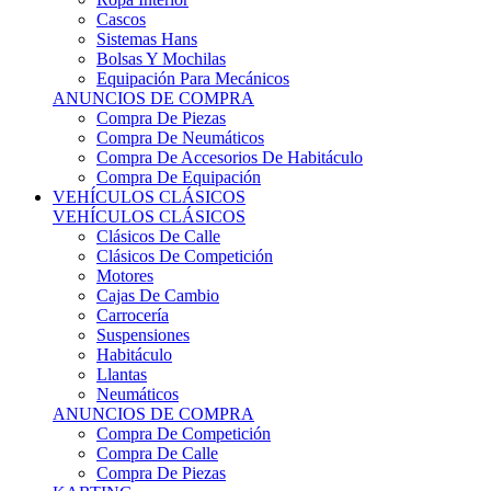
Sistemas Hans
Bolsas Y Mochilas
Equipación Para Mecánicos
ANUNCIOS DE COMPRA
Compra De Piezas
Compra De Neumáticos
Compra De Accesorios De Habitáculo
Compra De Equipación
VEHÍCULOS CLÁSICOS
VEHÍCULOS CLÁSICOS
Clásicos De Calle
Clásicos De Competición
Motores
Cajas De Cambio
Carrocería
Suspensiones
Habitáculo
Llantas
Neumáticos
ANUNCIOS DE COMPRA
Compra De Competición
Compra De Calle
Compra De Piezas
KARTING
KARTING