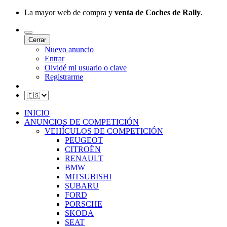
La mayor web de compra y
venta de Coches de Rally
.
Cerrar
Nuevo anuncio
Entrar
Olvidé mi usuario o clave
Registrarme
INICIO
ANUNCIOS DE COMPETICIÓN
VEHÍCULOS DE COMPETICIÓN
PEUGEOT
CITROËN
RENAULT
BMW
MITSUBISHI
SUBARU
FORD
PORSCHE
SKODA
SEAT