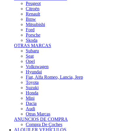
Citroën
Renault
Bmw
Mitsubishi
Ford
Porsche
Skoda
OTRAS MARCAS
Subaru
Seat
Opel
Volkswagen
Hyundai
Fiat, Alfa Romeo, Lancia, Jeep
Toyota
Suzuki
Honda
Mini
Dacia
Audi
Otras Marcas
ANUNCIOS DE COMPRA
Compra De Coches
ALQUILER VEHÍCULOS
ALQUILER VEHÍCULOS