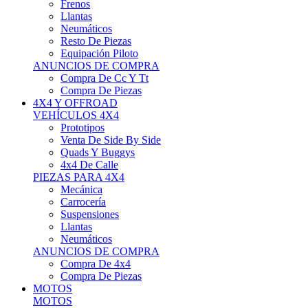
Neumáticos
Resto De Piezas
Equipación Piloto
ANUNCIOS DE COMPRA
Compra De Cc Y Tt
Compra De Piezas
4X4 Y OFFROAD
VEHÍCULOS 4X4
Prototipos
Venta De Side By Side
Quads Y Buggys
4x4 De Calle
PIEZAS PARA 4X4
Mecánica
Carrocería
Suspensiones
Llantas
Neumáticos
ANUNCIOS DE COMPRA
Compra De 4x4
Compra De Piezas
MOTOS
MOTOS
Motos De Circuito