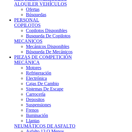
Ofertas
Búsquedas
PERSONAL
COPILOTOS
Copilotos Disponibles
Busqueda De Copilotos
MECANICOS
Mecánicos Disponibles
Búsqueda De Mecánicos
PIEZAS DE COMPETICIÓN
MECÁNICA
Motores
Refrigeración
Electrónica
Cajas De Cambio
Sistemas De Escape
Carrocería
Depositos
Suspensiones
Frenos
Iluminación
Llantas
NEUMÁTICOS DE ASFALTO
Asfalto 13 O Menos
Asfalto 14p