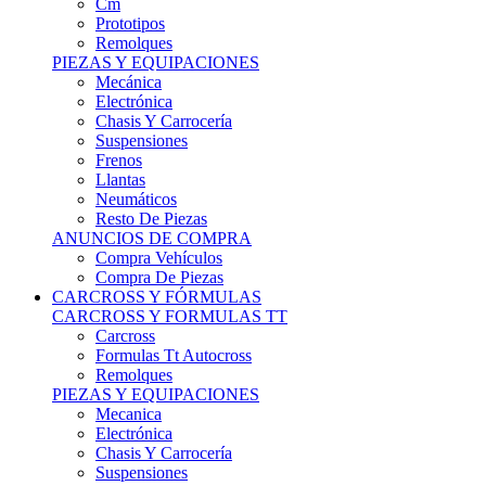
Remolques
PIEZAS Y EQUIPACIONES
Mecánica
Electrónica
Chasis Y Carrocería
Suspensiones
Frenos
Llantas
Neumáticos
Resto De Piezas
ANUNCIOS DE COMPRA
Compra Vehículos
Compra De Piezas
CARCROSS Y FÓRMULAS
CARCROSS Y FORMULAS TT
Carcross
Formulas Tt Autocross
Remolques
PIEZAS Y EQUIPACIONES
Mecanica
Electrónica
Chasis Y Carrocería
Suspensiones
Frenos
Llantas