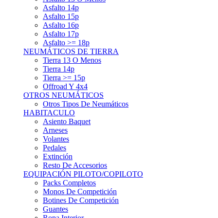
Asfalto 15p
Asfalto 16p
Asfalto 17p
Asfalto >= 18p
NEUMÁTICOS DE TIERRA
Tierra 13 O Menos
Tierra 14p
Tierra >= 15p
Offroad Y 4x4
OTROS NEUMÁTICOS
Otros Tipos De Neumáticos
HABITACULO
Asiento Baquet
Arneses
Volantes
Pedales
Extinción
Resto De Accesorios
EQUIPACIÓN PILOTO/COPILOTO
Packs Completos
Monos De Competición
Botines De Competición
Guantes
Ropa Interior
Cascos