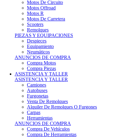
Motos Offroad
Motos R
Motos De Carretera
Scooters
Remolques
PIEZAS Y EQUIPACIONES
Despieces
Equipamiento
Neumáticos
ANUNCIOS DE COMPRA
Compra Motos
Compra Piezas
ASISTENCIA Y TALLER
ASISTENCIA Y TALLER
Camiones
Autobuses
Furgonetas
Venta De Remolques
Alquiler De Remolques O Furgones
Carpas
Herramientas
ANUNCIOS DE COMPRA
Compra De Vehículos
Compra De Herramientas