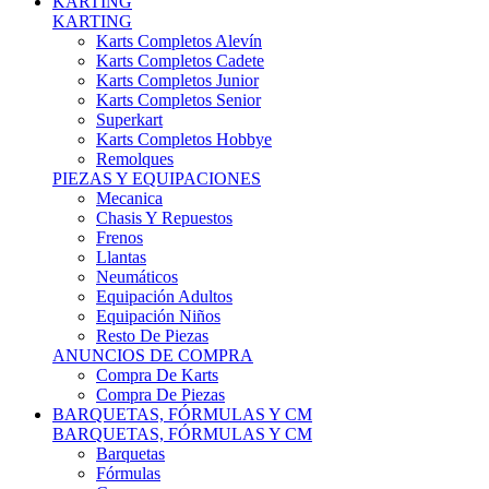
Karts Completos Alevín
Karts Completos Cadete
Karts Completos Junior
Karts Completos Senior
Superkart
Karts Completos Hobbye
Remolques
PIEZAS Y EQUIPACIONES
Mecanica
Chasis Y Repuestos
Frenos
Llantas
Neumáticos
Equipación Adultos
Equipación Niños
Resto De Piezas
ANUNCIOS DE COMPRA
Compra De Karts
Compra De Piezas
BARQUETAS, FÓRMULAS Y CM
BARQUETAS, FÓRMULAS Y CM
Barquetas
Fórmulas
Cm
Prototipos