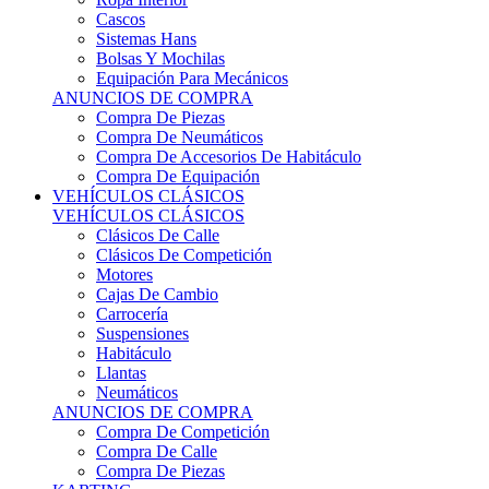
Sistemas Hans
Bolsas Y Mochilas
Equipación Para Mecánicos
ANUNCIOS DE COMPRA
Compra De Piezas
Compra De Neumáticos
Compra De Accesorios De Habitáculo
Compra De Equipación
VEHÍCULOS CLÁSICOS
VEHÍCULOS CLÁSICOS
Clásicos De Calle
Clásicos De Competición
Motores
Cajas De Cambio
Carrocería
Suspensiones
Habitáculo
Llantas
Neumáticos
ANUNCIOS DE COMPRA
Compra De Competición
Compra De Calle
Compra De Piezas
KARTING
KARTING