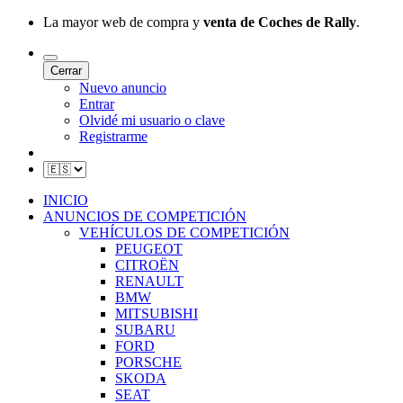
La mayor web de compra y
venta de Coches de Rally
.
Cerrar
Nuevo anuncio
Entrar
Olvidé mi usuario o clave
Registrarme
INICIO
ANUNCIOS DE COMPETICIÓN
VEHÍCULOS DE COMPETICIÓN
PEUGEOT
CITROËN
RENAULT
BMW
MITSUBISHI
SUBARU
FORD
PORSCHE
SKODA
SEAT