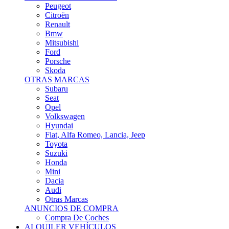
Citroën
Renault
Bmw
Mitsubishi
Ford
Porsche
Skoda
OTRAS MARCAS
Subaru
Seat
Opel
Volkswagen
Hyundai
Fiat, Alfa Romeo, Lancia, Jeep
Toyota
Suzuki
Honda
Mini
Dacia
Audi
Otras Marcas
ANUNCIOS DE COMPRA
Compra De Coches
ALQUILER VEHÍCULOS
ALQUILER VEHÍCULOS