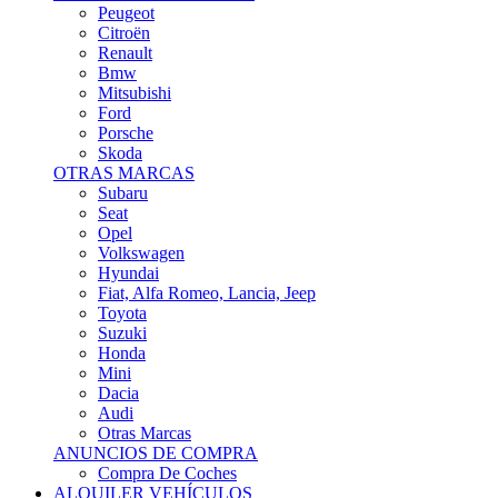
Citroën
Renault
Bmw
Mitsubishi
Ford
Porsche
Skoda
OTRAS MARCAS
Subaru
Seat
Opel
Volkswagen
Hyundai
Fiat, Alfa Romeo, Lancia, Jeep
Toyota
Suzuki
Honda
Mini
Dacia
Audi
Otras Marcas
ANUNCIOS DE COMPRA
Compra De Coches
ALQUILER VEHÍCULOS
ALQUILER VEHÍCULOS