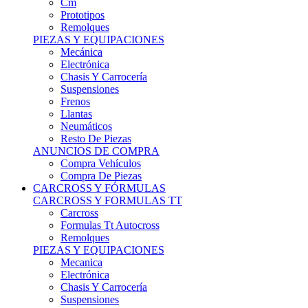
Remolques
PIEZAS Y EQUIPACIONES
Mecánica
Electrónica
Chasis Y Carrocería
Suspensiones
Frenos
Llantas
Neumáticos
Resto De Piezas
ANUNCIOS DE COMPRA
Compra Vehículos
Compra De Piezas
CARCROSS Y FÓRMULAS
CARCROSS Y FORMULAS TT
Carcross
Formulas Tt Autocross
Remolques
PIEZAS Y EQUIPACIONES
Mecanica
Electrónica
Chasis Y Carrocería
Suspensiones
Frenos
Llantas