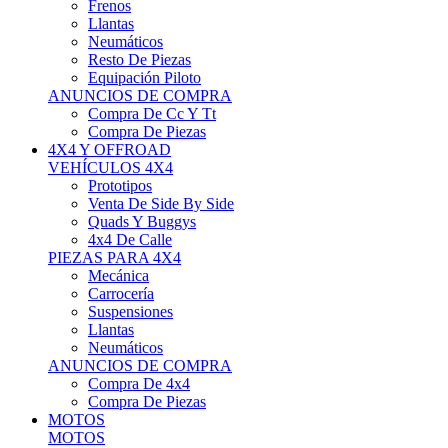
Neumáticos
Resto De Piezas
Equipación Piloto
ANUNCIOS DE COMPRA
Compra De Cc Y Tt
Compra De Piezas
4X4 Y OFFROAD
VEHÍCULOS 4X4
Prototipos
Venta De Side By Side
Quads Y Buggys
4x4 De Calle
PIEZAS PARA 4X4
Mecánica
Carrocería
Suspensiones
Llantas
Neumáticos
ANUNCIOS DE COMPRA
Compra De 4x4
Compra De Piezas
MOTOS
MOTOS
Motos De Circuito