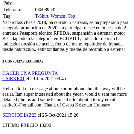
Teléfono:
686689535
Tag:
T-Shirt
,
Women
,
Top
Yacarcross chasis 2018, ha corrido 5 carreras, se ha preparado para
categoría promoción en 2020 sin participar desde entonces, solo 2
entrenos,Pasaporte técnico RFEDA, suspensión a estrenar, motor
K7 adaptado a la categoría en ECUBITT, indicador de marcha
indicador presión de aceite, freno de mano,repartidor de frenada
desde habitáculo,, extintor,llantas y ruedas de recambio a estrenar
2 CONSULTAS RECIBIDAS.
HACER UNA PREGUNTA
CSIRKE01
el 29-Jun-2021 09:45
Hello. I left u a message about car on phone, but this way will be
easier. Iam super interested about the yacar, would u sent me more
detailed photos and some technical info about it to my email
csirke01@gmail.com Thank u! Csaba Krisztian Hungary
SERGIODIAZ23
el 25-Oct-2021 15:26
UlTIMO PRECIO 13200
HAZLE UNA PREGUNTA A SERGIODIAZ23 SOBRE
“Yacar
2018”