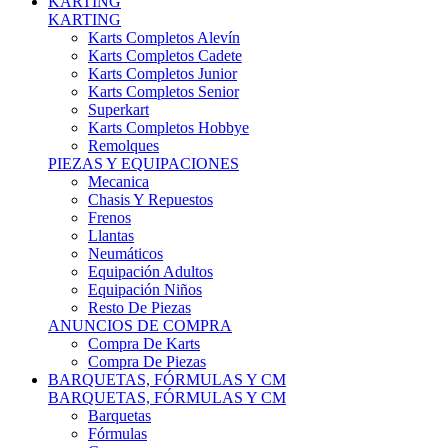
Karts Completos Alevín
Karts Completos Cadete
Karts Completos Junior
Karts Completos Senior
Superkart
Karts Completos Hobbye
Remolques
PIEZAS Y EQUIPACIONES
Mecanica
Chasis Y Repuestos
Frenos
Llantas
Neumáticos
Equipación Adultos
Equipación Niños
Resto De Piezas
ANUNCIOS DE COMPRA
Compra De Karts
Compra De Piezas
BARQUETAS, FÓRMULAS Y CM
BARQUETAS, FÓRMULAS Y CM
Barquetas
Fórmulas
Cm
Prototipos