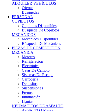
Ofertas
Búsquedas
PERSONAL
COPILOTOS
Copilotos Disponibles
Busqueda De Copilotos
MECANICOS
Mecánicos Disponibles
Búsqueda De Mecánicos
PIEZAS DE COMPETICIÓN
MECÁNICA
Motores
Refrigeración
Electrónica
Cajas De Cambio
Sistemas De Escape
Carrocería
Depositos
Suspensiones
Frenos
Iluminación
Llantas
NEUMÁTICOS DE ASFALTO
Asfalto 13 O Menos
Asfalto 14p