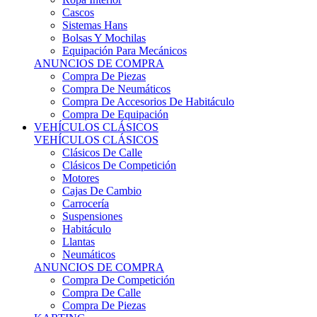
Sistemas Hans
Bolsas Y Mochilas
Equipación Para Mecánicos
ANUNCIOS DE COMPRA
Compra De Piezas
Compra De Neumáticos
Compra De Accesorios De Habitáculo
Compra De Equipación
VEHÍCULOS CLÁSICOS
VEHÍCULOS CLÁSICOS
Clásicos De Calle
Clásicos De Competición
Motores
Cajas De Cambio
Carrocería
Suspensiones
Habitáculo
Llantas
Neumáticos
ANUNCIOS DE COMPRA
Compra De Competición
Compra De Calle
Compra De Piezas
KARTING
KARTING