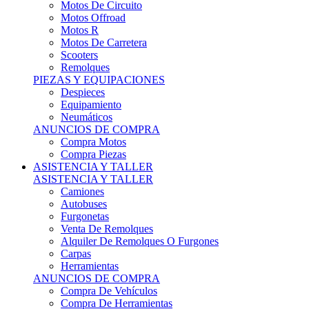
Motos Offroad
Motos R
Motos De Carretera
Scooters
Remolques
PIEZAS Y EQUIPACIONES
Despieces
Equipamiento
Neumáticos
ANUNCIOS DE COMPRA
Compra Motos
Compra Piezas
ASISTENCIA Y TALLER
ASISTENCIA Y TALLER
Camiones
Autobuses
Furgonetas
Venta De Remolques
Alquiler De Remolques O Furgones
Carpas
Herramientas
ANUNCIOS DE COMPRA
Compra De Vehículos
Compra De Herramientas