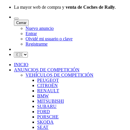
La mayor web de compra y
venta de Coches de Rally
.
Cerrar
Nuevo anuncio
Entrar
Olvidé mi usuario o clave
Registrarme
INICIO
ANUNCIOS DE COMPETICIÓN
VEHÍCULOS DE COMPETICIÓN
PEUGEOT
CITROËN
RENAULT
BMW
MITSUBISHI
SUBARU
FORD
PORSCHE
SKODA
SEAT