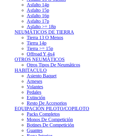
Asfalto 15p
Asfalto 16p
Asfalto 17p
Asfalto >= 18p
NEUMÁTICOS DE TIERRA
Tierra 13 O Menos
Tierra 14p
Tierra >= 15p
Offroad Y 4x4
OTROS NEUMÁTICOS
Otros Tipos De Neumáticos
HABITACULO
Asiento Baquet
Arneses
Volantes
Pedales
Extinción
Resto De Accesorios
EQUIPACIÓN PILOTO/COPILOTO
Packs Completos
Monos De Competición
Botines De Competición
Guantes
Ropa Interior
Cascos