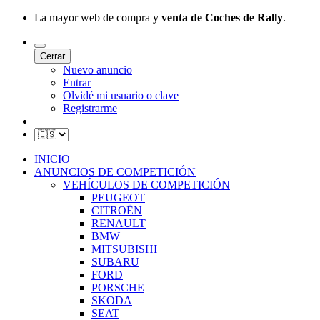
La mayor web de compra y
venta de Coches de Rally
.
Cerrar
Nuevo anuncio
Entrar
Olvidé mi usuario o clave
Registrarme
INICIO
ANUNCIOS DE COMPETICIÓN
VEHÍCULOS DE COMPETICIÓN
PEUGEOT
CITROËN
RENAULT
BMW
MITSUBISHI
SUBARU
FORD
PORSCHE
SKODA
SEAT