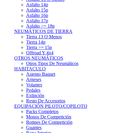
Asfalto 15p
Asfalto 16p
Asfalto 17p
Asfalto >= 18p
NEUMÁTICOS DE TIERRA
Tierra 13 O Menos
Tierra 14p
Tierra >= 15p
Offroad Y 4x4
OTROS NEUMÁTICOS
Otros Tipos De Neumáticos
HABITACULO
Asiento Baquet
Arneses
Volantes
Pedales
Extinción
Resto De Accesorios
EQUIPACIÓN PILOTO/COPILOTO
Packs Completos
Monos De Competición
Botines De Competición
Guantes
Ropa Interior
Cascos