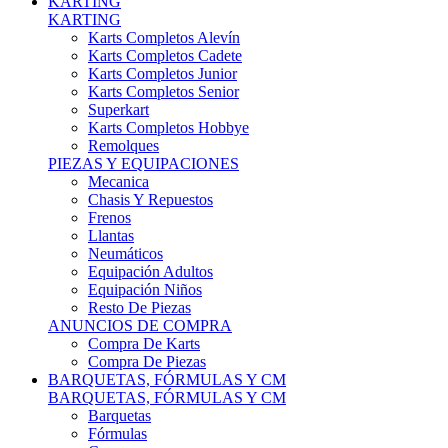
Karts Completos Alevín
Karts Completos Cadete
Karts Completos Junior
Karts Completos Senior
Superkart
Karts Completos Hobbye
Remolques
PIEZAS Y EQUIPACIONES
Mecanica
Chasis Y Repuestos
Frenos
Llantas
Neumáticos
Equipación Adultos
Equipación Niños
Resto De Piezas
ANUNCIOS DE COMPRA
Compra De Karts
Compra De Piezas
BARQUETAS, FÓRMULAS Y CM
BARQUETAS, FÓRMULAS Y CM
Barquetas
Fórmulas
Cm
Prototipos