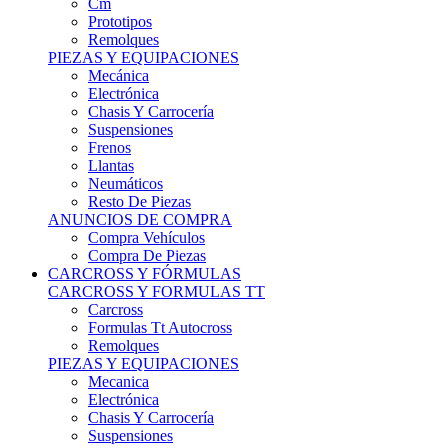
Remolques
PIEZAS Y EQUIPACIONES
Mecánica
Electrónica
Chasis Y Carrocería
Suspensiones
Frenos
Llantas
Neumáticos
Resto De Piezas
ANUNCIOS DE COMPRA
Compra Vehículos
Compra De Piezas
CARCROSS Y FÓRMULAS
CARCROSS Y FORMULAS TT
Carcross
Formulas Tt Autocross
Remolques
PIEZAS Y EQUIPACIONES
Mecanica
Electrónica
Chasis Y Carrocería
Suspensiones
Frenos
Llantas