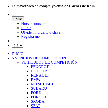
La mayor web de compra y
venta de Coches de Rally
.
Cerrar
Nuevo anuncio
Entrar
Olvidé mi usuario o clave
Registrarme
INICIO
ANUNCIOS DE COMPETICIÓN
VEHÍCULOS DE COMPETICIÓN
PEUGEOT
CITROËN
RENAULT
BMW
MITSUBISHI
SUBARU
FORD
PORSCHE
SKODA
SEAT