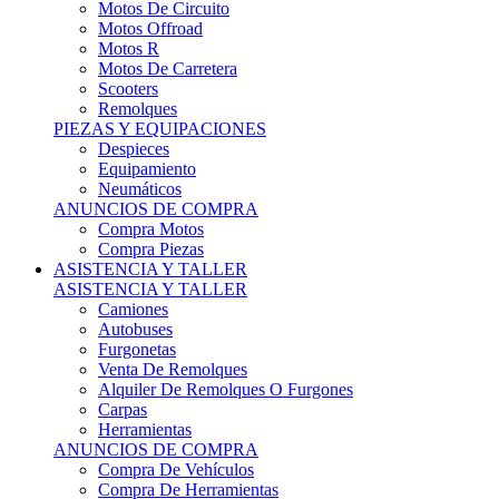
Motos Offroad
Motos R
Motos De Carretera
Scooters
Remolques
PIEZAS Y EQUIPACIONES
Despieces
Equipamiento
Neumáticos
ANUNCIOS DE COMPRA
Compra Motos
Compra Piezas
ASISTENCIA Y TALLER
ASISTENCIA Y TALLER
Camiones
Autobuses
Furgonetas
Venta De Remolques
Alquiler De Remolques O Furgones
Carpas
Herramientas
ANUNCIOS DE COMPRA
Compra De Vehículos
Compra De Herramientas