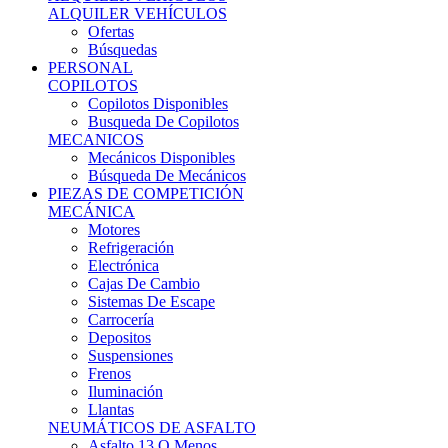
Ofertas
Búsquedas
PERSONAL
COPILOTOS
Copilotos Disponibles
Busqueda De Copilotos
MECANICOS
Mecánicos Disponibles
Búsqueda De Mecánicos
PIEZAS DE COMPETICIÓN
MECÁNICA
Motores
Refrigeración
Electrónica
Cajas De Cambio
Sistemas De Escape
Carrocería
Depositos
Suspensiones
Frenos
Iluminación
Llantas
NEUMÁTICOS DE ASFALTO
Asfalto 13 O Menos
Asfalto 14p