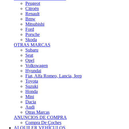
Citroën
Renault
Bmw
Mitsubishi
Ford
Porsche
Skoda
OTRAS MARCAS
Subaru
Seat
Opel
Volkswagen
Hyundai
Fiat, Alfa Romeo, Lancia, Jeep
Toyota
Suzuki
Honda
Mini
Dacia
Audi
Otras Marcas
ANUNCIOS DE COMPRA
Compra De Coches
ALQUILER VEHÍCULOS
ALQUILER VEHÍCULOS