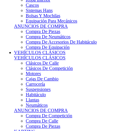
Sistemas Hans
Bolsas Y Mochilas
Equipación Para Mecánicos
ANUNCIOS DE COMPRA
Compra De Piezas
Compra De Neumáticos
Compra De Accesorios De Habitáculo
Compra De Equipación
VEHÍCULOS CLÁSICOS
VEHÍCULOS CLÁSICOS
Clásicos De Calle
Clásicos De Competición
Motores
Cajas De Cambio
Carrocería
Suspensiones
Habitáculo
Llantas
Neumáticos
ANUNCIOS DE COMPRA
Compra De Competición
Compra De Calle
Compra De Piezas
KARTING
KARTING