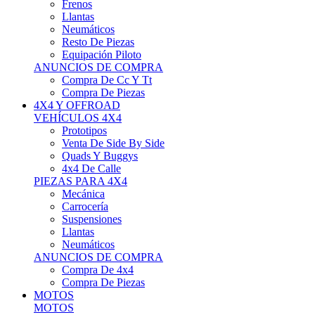
Neumáticos
Resto De Piezas
Equipación Piloto
ANUNCIOS DE COMPRA
Compra De Cc Y Tt
Compra De Piezas
4X4 Y OFFROAD
VEHÍCULOS 4X4
Prototipos
Venta De Side By Side
Quads Y Buggys
4x4 De Calle
PIEZAS PARA 4X4
Mecánica
Carrocería
Suspensiones
Llantas
Neumáticos
ANUNCIOS DE COMPRA
Compra De 4x4
Compra De Piezas
MOTOS
MOTOS
Motos De Circuito