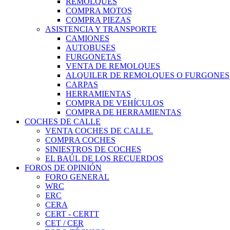
REMOLQUES
COMPRA MOTOS
COMPRA PIEZAS
ASISTENCIA Y TRANSPORTE
CAMIONES
AUTOBUSES
FURGONETAS
VENTA DE REMOLQUES
ALQUILER DE REMOLQUES O FURGONES
CARPAS
HERRAMIENTAS
COMPRA DE VEHÍCULOS
COMPRA DE HERRAMIENTAS
COCHES DE CALLE
VENTA COCHES DE CALLE.
COMPRA COCHES
SINIESTROS DE COCHES
EL BAÚL DE LOS RECUERDOS
FOROS DE OPINIÓN
FORO GENERAL
WRC
ERC
CERA
CERT - CERTT
CET / CER