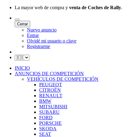
La mayor web de compra y
venta de Coches de Rally
.
Cerrar
Nuevo anuncio
Entrar
Olvidé mi usuario o clave
Registrarme
INICIO
ANUNCIOS DE COMPETICIÓN
VEHÍCULOS DE COMPETICIÓN
PEUGEOT
CITROËN
RENAULT
BMW
MITSUBISHI
SUBARU
FORD
PORSCHE
SKODA
SEAT