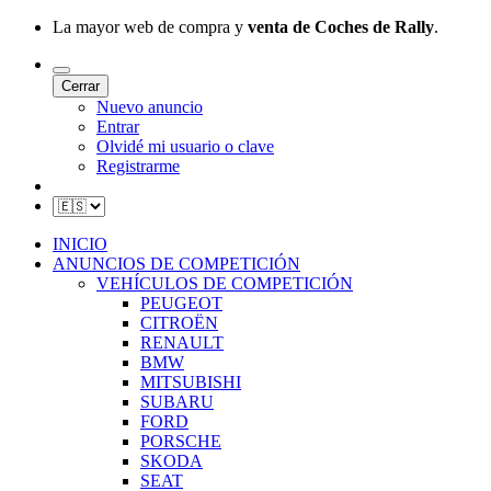
La mayor web de compra y
venta de Coches de Rally
.
Cerrar
Nuevo anuncio
Entrar
Olvidé mi usuario o clave
Registrarme
INICIO
ANUNCIOS DE COMPETICIÓN
VEHÍCULOS DE COMPETICIÓN
PEUGEOT
CITROËN
RENAULT
BMW
MITSUBISHI
SUBARU
FORD
PORSCHE
SKODA
SEAT