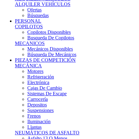
Ofertas
Búsquedas
PERSONAL
COPILOTOS
Copilotos Disponibles
Busqueda De Copilotos
MECANICOS
Mecánicos Disponibles
Búsqueda De Mecánicos
PIEZAS DE COMPETICIÓN
MECÁNICA
Motores
Refrigeración
Electrónica
Cajas De Cambio
Sistemas De Escape
Carrocería
Depositos
Suspensiones
Frenos
Iluminación
Llantas
NEUMÁTICOS DE ASFALTO
Asfalto 13 O Menos
Asfalto 14p