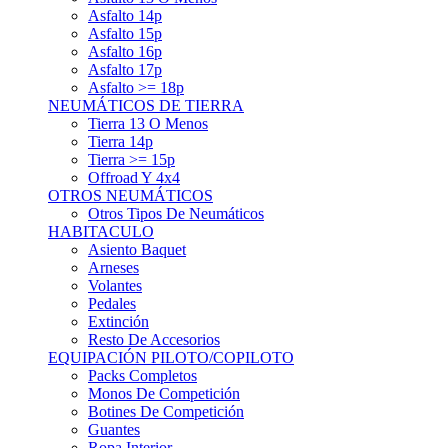
Asfalto 15p
Asfalto 16p
Asfalto 17p
Asfalto >= 18p
NEUMÁTICOS DE TIERRA
Tierra 13 O Menos
Tierra 14p
Tierra >= 15p
Offroad Y 4x4
OTROS NEUMÁTICOS
Otros Tipos De Neumáticos
HABITACULO
Asiento Baquet
Arneses
Volantes
Pedales
Extinción
Resto De Accesorios
EQUIPACIÓN PILOTO/COPILOTO
Packs Completos
Monos De Competición
Botines De Competición
Guantes
Ropa Interior
Cascos