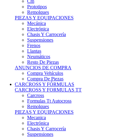
Remolques
PIEZAS Y EQUIPACIONES
Mecánica
Electrónica
Chasis Y Carrocería
Suspensiones
Frenos
Llantas
Neumáticos
Resto De Piezas
ANUNCIOS DE COMPRA
Compra Vehículos
Compra De Piezas
CARCROSS Y FÓRMULAS
CARCROSS Y FORMULAS TT
Carcross
Formulas Tt Autocross
Remolques
PIEZAS Y EQUIPACIONES
Mecanica
Electrónica
Chasis Y Carrocería
Suspensiones
Frenos
Llantas