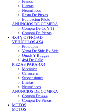
Neumáticos
Resto De Piezas
Equipación Piloto
ANUNCIOS DE COMPRA
Compra De Cc Y Tt
Compra De Piezas
4X4 Y OFFROAD
VEHÍCULOS 4X4
Prototipos
Venta De Side By Side
Quads Y Buggys
4x4 De Calle
PIEZAS PARA 4X4
Mecánica
Carrocería
Suspensiones
Llantas
Neumáticos
ANUNCIOS DE COMPRA
Compra De 4x4
Compra De Piezas
MOTOS
MOTOS
Motos De Circuito