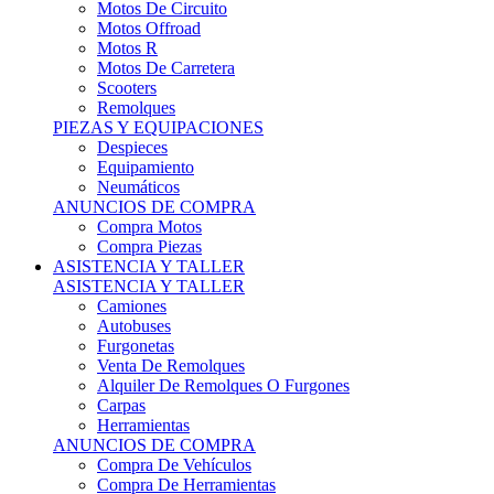
Motos Offroad
Motos R
Motos De Carretera
Scooters
Remolques
PIEZAS Y EQUIPACIONES
Despieces
Equipamiento
Neumáticos
ANUNCIOS DE COMPRA
Compra Motos
Compra Piezas
ASISTENCIA Y TALLER
ASISTENCIA Y TALLER
Camiones
Autobuses
Furgonetas
Venta De Remolques
Alquiler De Remolques O Furgones
Carpas
Herramientas
ANUNCIOS DE COMPRA
Compra De Vehículos
Compra De Herramientas