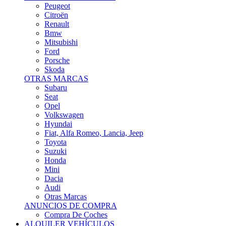
Citroën
Renault
Bmw
Mitsubishi
Ford
Porsche
Skoda
OTRAS MARCAS
Subaru
Seat
Opel
Volkswagen
Hyundai
Fiat, Alfa Romeo, Lancia, Jeep
Toyota
Suzuki
Honda
Mini
Dacia
Audi
Otras Marcas
ANUNCIOS DE COMPRA
Compra De Coches
ALQUILER VEHÍCULOS
ALQUILER VEHÍCULOS