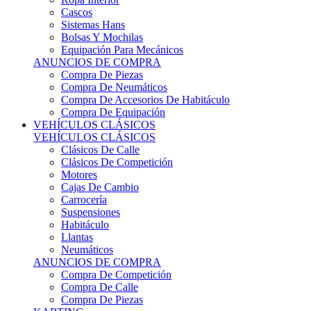
Sistemas Hans
Bolsas Y Mochilas
Equipación Para Mecánicos
ANUNCIOS DE COMPRA
Compra De Piezas
Compra De Neumáticos
Compra De Accesorios De Habitáculo
Compra De Equipación
VEHÍCULOS CLÁSICOS
VEHÍCULOS CLÁSICOS
Clásicos De Calle
Clásicos De Competición
Motores
Cajas De Cambio
Carrocería
Suspensiones
Habitáculo
Llantas
Neumáticos
ANUNCIOS DE COMPRA
Compra De Competición
Compra De Calle
Compra De Piezas
KARTING
KARTING