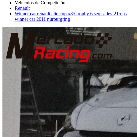
Renault
Winner car renault clio cup x85 trophy 6 seq sadev 215 ps
winner car 2011 nürburgring