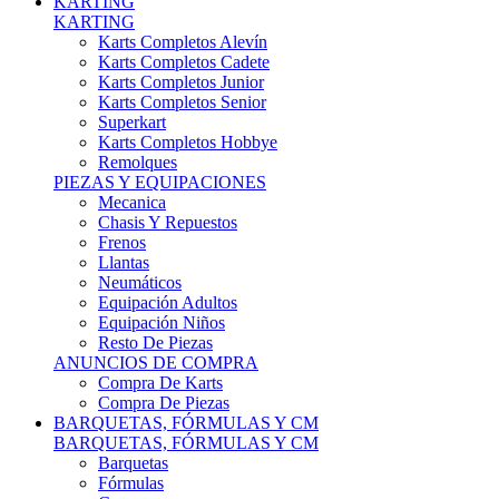
Karts Completos Alevín
Karts Completos Cadete
Karts Completos Junior
Karts Completos Senior
Superkart
Karts Completos Hobbye
Remolques
PIEZAS Y EQUIPACIONES
Mecanica
Chasis Y Repuestos
Frenos
Llantas
Neumáticos
Equipación Adultos
Equipación Niños
Resto De Piezas
ANUNCIOS DE COMPRA
Compra De Karts
Compra De Piezas
BARQUETAS, FÓRMULAS Y CM
BARQUETAS, FÓRMULAS Y CM
Barquetas
Fórmulas
Cm
Prototipos