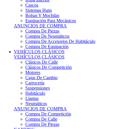
Sistemas Hans
Bolsas Y Mochilas
Equipación Para Mecánicos
ANUNCIOS DE COMPRA
Compra De Piezas
Compra De Neumáticos
Compra De Accesorios De Habitáculo
Compra De Equipación
VEHÍCULOS CLÁSICOS
VEHÍCULOS CLÁSICOS
Clásicos De Calle
Clásicos De Competición
Motores
Cajas De Cambio
Carrocería
Suspensiones
Habitáculo
Llantas
Neumáticos
ANUNCIOS DE COMPRA
Compra De Competición
Compra De Calle
Compra De Piezas
KARTING
KARTING