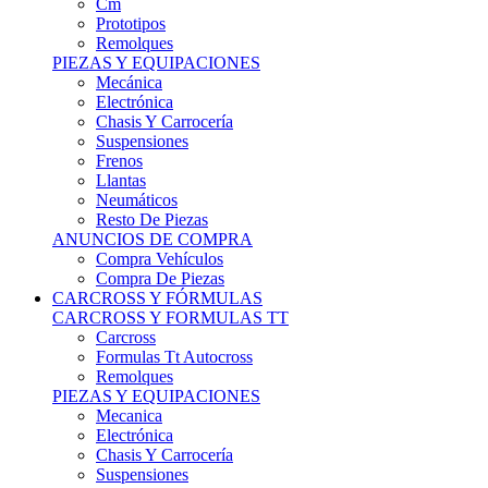
Remolques
PIEZAS Y EQUIPACIONES
Mecánica
Electrónica
Chasis Y Carrocería
Suspensiones
Frenos
Llantas
Neumáticos
Resto De Piezas
ANUNCIOS DE COMPRA
Compra Vehículos
Compra De Piezas
CARCROSS Y FÓRMULAS
CARCROSS Y FORMULAS TT
Carcross
Formulas Tt Autocross
Remolques
PIEZAS Y EQUIPACIONES
Mecanica
Electrónica
Chasis Y Carrocería
Suspensiones
Frenos
Llantas