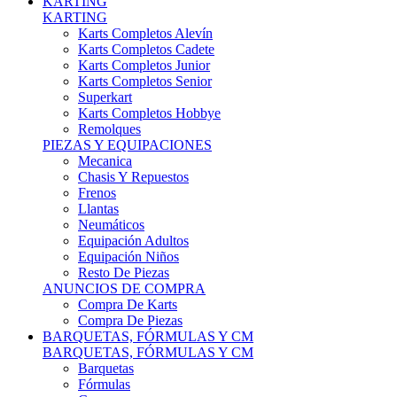
Karts Completos Alevín
Karts Completos Cadete
Karts Completos Junior
Karts Completos Senior
Superkart
Karts Completos Hobbye
Remolques
PIEZAS Y EQUIPACIONES
Mecanica
Chasis Y Repuestos
Frenos
Llantas
Neumáticos
Equipación Adultos
Equipación Niños
Resto De Piezas
ANUNCIOS DE COMPRA
Compra De Karts
Compra De Piezas
BARQUETAS, FÓRMULAS Y CM
BARQUETAS, FÓRMULAS Y CM
Barquetas
Fórmulas
Cm
Prototipos