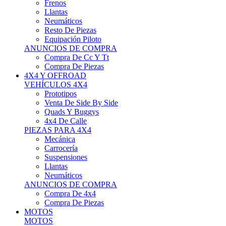
Neumáticos
Resto De Piezas
Equipación Piloto
ANUNCIOS DE COMPRA
Compra De Cc Y Tt
Compra De Piezas
4X4 Y OFFROAD
VEHÍCULOS 4X4
Prototipos
Venta De Side By Side
Quads Y Buggys
4x4 De Calle
PIEZAS PARA 4X4
Mecánica
Carrocería
Suspensiones
Llantas
Neumáticos
ANUNCIOS DE COMPRA
Compra De 4x4
Compra De Piezas
MOTOS
MOTOS
Motos De Circuito