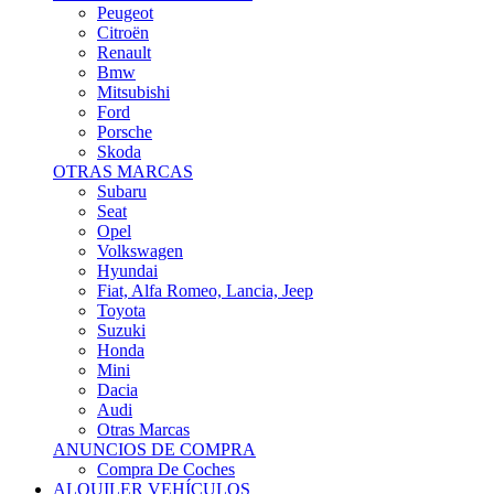
Citroën
Renault
Bmw
Mitsubishi
Ford
Porsche
Skoda
OTRAS MARCAS
Subaru
Seat
Opel
Volkswagen
Hyundai
Fiat, Alfa Romeo, Lancia, Jeep
Toyota
Suzuki
Honda
Mini
Dacia
Audi
Otras Marcas
ANUNCIOS DE COMPRA
Compra De Coches
ALQUILER VEHÍCULOS
ALQUILER VEHÍCULOS