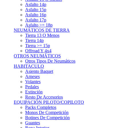
Asfalto 15p
Asfalto 16p
Asfalto 17p
Asfalto >= 18p
NEUMÁTICOS DE TIERRA
Tierra 13 O Menos
Tierra 14p
Tierra >= 15p
Offroad Y 4x4
OTROS NEUMÁTICOS
Otros Tipos De Neumáticos
HABITACULO
Asiento Baquet
Arneses
Volantes
Pedales
Extinción
Resto De Accesorios
EQUIPACIÓN PILOTO/COPILOTO
Packs Completos
Monos De Competición
Botines De Competición
Guantes
Ropa Interior
Cascos