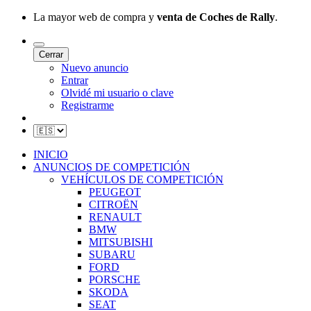
La mayor web de compra y
venta de Coches de Rally
.
Cerrar
Nuevo anuncio
Entrar
Olvidé mi usuario o clave
Registrarme
INICIO
ANUNCIOS DE COMPETICIÓN
VEHÍCULOS DE COMPETICIÓN
PEUGEOT
CITROËN
RENAULT
BMW
MITSUBISHI
SUBARU
FORD
PORSCHE
SKODA
SEAT