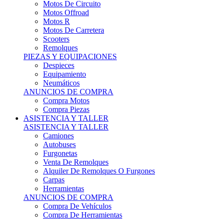
Motos Offroad
Motos R
Motos De Carretera
Scooters
Remolques
PIEZAS Y EQUIPACIONES
Despieces
Equipamiento
Neumáticos
ANUNCIOS DE COMPRA
Compra Motos
Compra Piezas
ASISTENCIA Y TALLER
ASISTENCIA Y TALLER
Camiones
Autobuses
Furgonetas
Venta De Remolques
Alquiler De Remolques O Furgones
Carpas
Herramientas
ANUNCIOS DE COMPRA
Compra De Vehículos
Compra De Herramientas