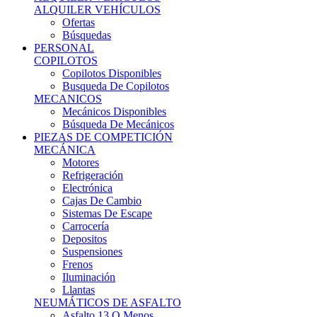
Ofertas
Búsquedas
PERSONAL
COPILOTOS
Copilotos Disponibles
Busqueda De Copilotos
MECANICOS
Mecánicos Disponibles
Búsqueda De Mecánicos
PIEZAS DE COMPETICIÓN
MECÁNICA
Motores
Refrigeración
Electrónica
Cajas De Cambio
Sistemas De Escape
Carrocería
Depositos
Suspensiones
Frenos
Iluminación
Llantas
NEUMÁTICOS DE ASFALTO
Asfalto 13 O Menos
Asfalto 14p