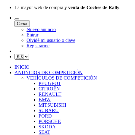
La mayor web de compra y
venta de Coches de Rally
.
Cerrar
Nuevo anuncio
Entrar
Olvidé mi usuario o clave
Registrarme
INICIO
ANUNCIOS DE COMPETICIÓN
VEHÍCULOS DE COMPETICIÓN
PEUGEOT
CITROËN
RENAULT
BMW
MITSUBISHI
SUBARU
FORD
PORSCHE
SKODA
SEAT