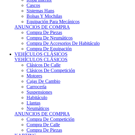
Sistemas Hans
Bolsas Y Mochilas
Equipación Para Mecánicos
ANUNCIOS DE COMPRA
Compra De Piezas
Compra De Neumáticos
Compra De Accesorios De Habitáculo
Compra De Equipación
VEHÍCULOS CLÁSICOS
VEHÍCULOS CLÁSICOS
Clásicos De Calle
Clásicos De Competición
Motores
Cajas De Cambio
Carrocería
Suspensiones
Habitáculo
Llantas
Neumáticos
ANUNCIOS DE COMPRA
Compra De Competición
Compra De Calle
Compra De Piezas
KARTING
KARTING