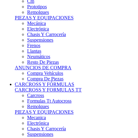
Remolques
PIEZAS Y EQUIPACIONES
Mecánica
Electrónica
Chasis Y Carrocería
Suspensiones
Frenos
Llantas
Neumáticos
Resto De Piezas
ANUNCIOS DE COMPRA
Compra Vehículos
Compra De Piezas
CARCROSS Y FÓRMULAS
CARCROSS Y FORMULAS TT
Carcross
Formulas Tt Autocross
Remolques
PIEZAS Y EQUIPACIONES
Mecanica
Electrónica
Chasis Y Carrocería
Suspensiones
Frenos
Llantas