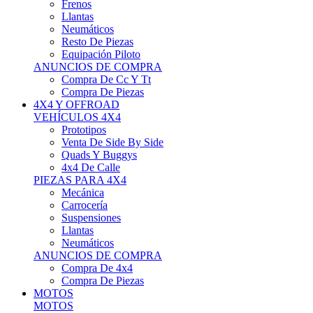
Neumáticos
Resto De Piezas
Equipación Piloto
ANUNCIOS DE COMPRA
Compra De Cc Y Tt
Compra De Piezas
4X4 Y OFFROAD
VEHÍCULOS 4X4
Prototipos
Venta De Side By Side
Quads Y Buggys
4x4 De Calle
PIEZAS PARA 4X4
Mecánica
Carrocería
Suspensiones
Llantas
Neumáticos
ANUNCIOS DE COMPRA
Compra De 4x4
Compra De Piezas
MOTOS
MOTOS
Motos De Circuito