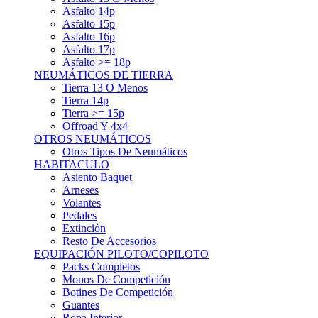
Asfalto 15p
Asfalto 16p
Asfalto 17p
Asfalto >= 18p
NEUMÁTICOS DE TIERRA
Tierra 13 O Menos
Tierra 14p
Tierra >= 15p
Offroad Y 4x4
OTROS NEUMÁTICOS
Otros Tipos De Neumáticos
HABITACULO
Asiento Baquet
Arneses
Volantes
Pedales
Extinción
Resto De Accesorios
EQUIPACIÓN PILOTO/COPILOTO
Packs Completos
Monos De Competición
Botines De Competición
Guantes
Ropa Interior
Cascos