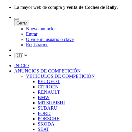
La mayor web de compra y
venta de Coches de Rally
.
Cerrar
Nuevo anuncio
Entrar
Olvidé mi usuario o clave
Registrarme
INICIO
ANUNCIOS DE COMPETICIÓN
VEHÍCULOS DE COMPETICIÓN
PEUGEOT
CITROËN
RENAULT
BMW
MITSUBISHI
SUBARU
FORD
PORSCHE
SKODA
SEAT