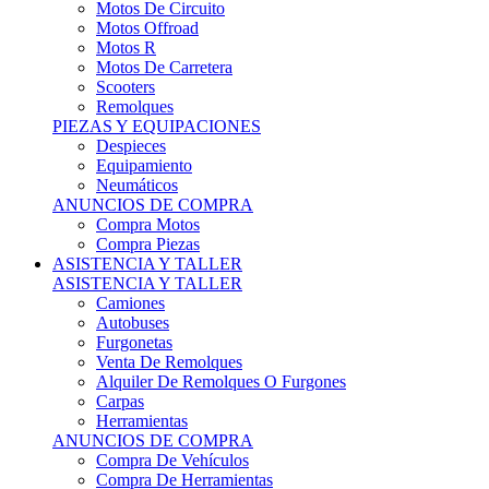
Motos Offroad
Motos R
Motos De Carretera
Scooters
Remolques
PIEZAS Y EQUIPACIONES
Despieces
Equipamiento
Neumáticos
ANUNCIOS DE COMPRA
Compra Motos
Compra Piezas
ASISTENCIA Y TALLER
ASISTENCIA Y TALLER
Camiones
Autobuses
Furgonetas
Venta De Remolques
Alquiler De Remolques O Furgones
Carpas
Herramientas
ANUNCIOS DE COMPRA
Compra De Vehículos
Compra De Herramientas