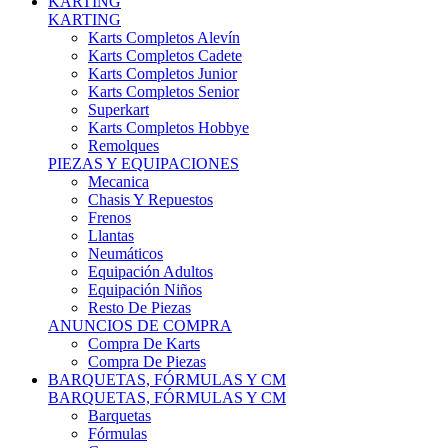
Karts Completos Alevín
Karts Completos Cadete
Karts Completos Junior
Karts Completos Senior
Superkart
Karts Completos Hobbye
Remolques
PIEZAS Y EQUIPACIONES
Mecanica
Chasis Y Repuestos
Frenos
Llantas
Neumáticos
Equipación Adultos
Equipación Niños
Resto De Piezas
ANUNCIOS DE COMPRA
Compra De Karts
Compra De Piezas
BARQUETAS, FÓRMULAS Y CM
BARQUETAS, FÓRMULAS Y CM
Barquetas
Fórmulas
Cm
Prototipos