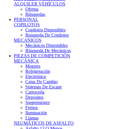
Ofertas
Búsquedas
PERSONAL
COPILOTOS
Copilotos Disponibles
Busqueda De Copilotos
MECANICOS
Mecánicos Disponibles
Búsqueda De Mecánicos
PIEZAS DE COMPETICIÓN
MECÁNICA
Motores
Refrigeración
Electrónica
Cajas De Cambio
Sistemas De Escape
Carrocería
Depositos
Suspensiones
Frenos
Iluminación
Llantas
NEUMÁTICOS DE ASFALTO
Asfalto 13 O Menos
Asfalto 14p