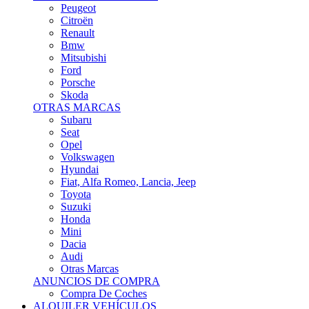
Citroën
Renault
Bmw
Mitsubishi
Ford
Porsche
Skoda
OTRAS MARCAS
Subaru
Seat
Opel
Volkswagen
Hyundai
Fiat, Alfa Romeo, Lancia, Jeep
Toyota
Suzuki
Honda
Mini
Dacia
Audi
Otras Marcas
ANUNCIOS DE COMPRA
Compra De Coches
ALQUILER VEHÍCULOS
ALQUILER VEHÍCULOS