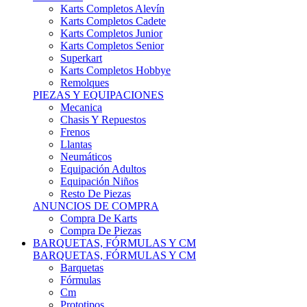
Karts Completos Alevín
Karts Completos Cadete
Karts Completos Junior
Karts Completos Senior
Superkart
Karts Completos Hobbye
Remolques
PIEZAS Y EQUIPACIONES
Mecanica
Chasis Y Repuestos
Frenos
Llantas
Neumáticos
Equipación Adultos
Equipación Niños
Resto De Piezas
ANUNCIOS DE COMPRA
Compra De Karts
Compra De Piezas
BARQUETAS, FÓRMULAS Y CM
BARQUETAS, FÓRMULAS Y CM
Barquetas
Fórmulas
Cm
Prototipos