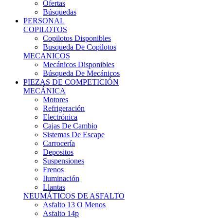
Ofertas
Búsquedas
PERSONAL
COPILOTOS
Copilotos Disponibles
Busqueda De Copilotos
MECANICOS
Mecánicos Disponibles
Búsqueda De Mecánicos
PIEZAS DE COMPETICIÓN
MECÁNICA
Motores
Refrigeración
Electrónica
Cajas De Cambio
Sistemas De Escape
Carrocería
Depositos
Suspensiones
Frenos
Iluminación
Llantas
NEUMÁTICOS DE ASFALTO
Asfalto 13 O Menos
Asfalto 14p