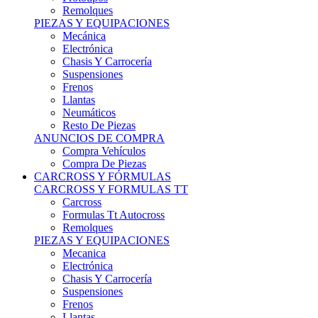
Remolques
PIEZAS Y EQUIPACIONES
Mecánica
Electrónica
Chasis Y Carrocería
Suspensiones
Frenos
Llantas
Neumáticos
Resto De Piezas
ANUNCIOS DE COMPRA
Compra Vehículos
Compra De Piezas
CARCROSS Y FÓRMULAS
CARCROSS Y FORMULAS TT
Carcross
Formulas Tt Autocross
Remolques
PIEZAS Y EQUIPACIONES
Mecanica
Electrónica
Chasis Y Carrocería
Suspensiones
Frenos
Llantas