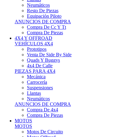
Neumáticos
Resto De Piezas
Equipación Piloto
ANUNCIOS DE COMPRA
Compra De Cc Y Tt
Compra De Piezas
4X4 Y OFFROAD
VEHÍCULOS 4X4
Prototipos
Venta De Side By Side
Quads Y Buggys
4x4 De Calle
PIEZAS PARA 4X4
Mecánica
Carrocería
Suspensiones
Llantas
Neumáticos
ANUNCIOS DE COMPRA
Compra De 4x4
Compra De Piezas
MOTOS
MOTOS
Motos De Circuito