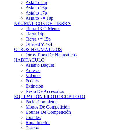
Asfalto 15p
Asfalto 16p
Asfalto 17p
Asfalto >= 18p
NEUMÁTICOS DE TIERRA
Tierra 13 O Menos
Tierra 14p
Tierra >= 15p
Offroad Y 4x4
OTROS NEUMÁTICOS
Otros Tipos De Neumáticos
HABITACULO
Asiento Baquet
Arneses
Volantes
Pedales
Extinción
Resto De Accesorios
EQUIPACIÓN PILOTO/COPILOTO
Packs Completos
Monos De Competición
Botines De Competición
Guantes
Ropa Interior
Cascos