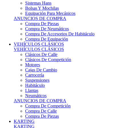
Sistemas Hans
Bolsas Y Mochilas
Equipación Para Mecánicos
ANUNCIOS DE COMPRA
Compra De Piezas
Compra De Neumáticos
Compra De Accesorios De Habitáculo
Compra De Equipación
VEHÍCULOS CLÁSICOS
VEHÍCULOS CLÁSICOS
Clásicos De Calle
Clásicos De Competición
Motores
Cajas De Cambio
Carrocería
Suspensiones
Habitáculo
Llantas
Neumáticos
ANUNCIOS DE COMPRA
Compra De Competición
Compra De Calle
Compra De Piezas
KARTING
KARTING