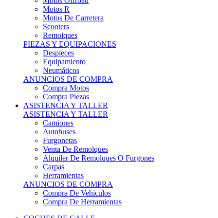
Motos Offroad
Motos R
Motos De Carretera
Scooters
Remolques
PIEZAS Y EQUIPACIONES
Despieces
Equipamiento
Neumáticos
ANUNCIOS DE COMPRA
Compra Motos
Compra Piezas
ASISTENCIA Y TALLER
ASISTENCIA Y TALLER
Camiones
Autobuses
Furgonetas
Venta De Remolques
Alquiler De Remolques O Furgones
Carpas
Herramientas
ANUNCIOS DE COMPRA
Compra De Vehículos
Compra De Herramientas