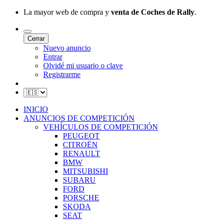
La mayor web de compra y
venta de Coches de Rally
.
Cerrar
Nuevo anuncio
Entrar
Olvidé mi usuario o clave
Registrarme
INICIO
ANUNCIOS DE COMPETICIÓN
VEHÍCULOS DE COMPETICIÓN
PEUGEOT
CITROËN
RENAULT
BMW
MITSUBISHI
SUBARU
FORD
PORSCHE
SKODA
SEAT