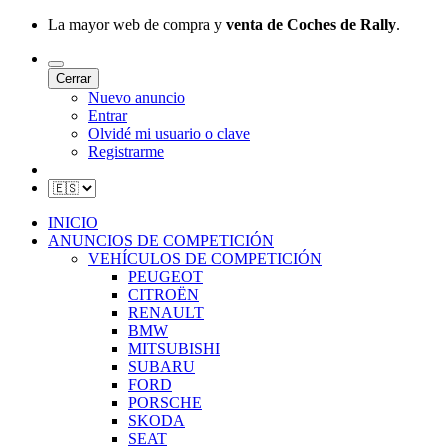
La mayor web de compra y
venta de Coches de Rally
.
Cerrar
Nuevo anuncio
Entrar
Olvidé mi usuario o clave
Registrarme
INICIO
ANUNCIOS DE COMPETICIÓN
VEHÍCULOS DE COMPETICIÓN
PEUGEOT
CITROËN
RENAULT
BMW
MITSUBISHI
SUBARU
FORD
PORSCHE
SKODA
SEAT