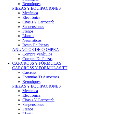
Remolques
PIEZAS Y EQUIPACIONES
Mecánica
Electrónica
Chasis Y Carrocería
Suspensiones
Frenos
Llantas
Neumáticos
Resto De Piezas
ANUNCIOS DE COMPRA
Compra Vehículos
Compra De Piezas
CARCROSS Y FÓRMULAS
CARCROSS Y FORMULAS TT
Carcross
Formulas Tt Autocross
Remolques
PIEZAS Y EQUIPACIONES
Mecanica
Electrónica
Chasis Y Carrocería
Suspensiones
Frenos
Llantas