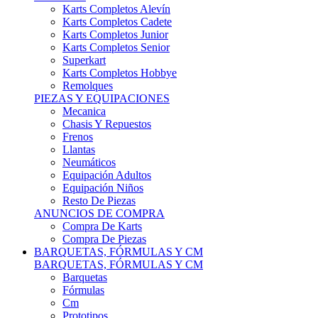
Karts Completos Alevín
Karts Completos Cadete
Karts Completos Junior
Karts Completos Senior
Superkart
Karts Completos Hobbye
Remolques
PIEZAS Y EQUIPACIONES
Mecanica
Chasis Y Repuestos
Frenos
Llantas
Neumáticos
Equipación Adultos
Equipación Niños
Resto De Piezas
ANUNCIOS DE COMPRA
Compra De Karts
Compra De Piezas
BARQUETAS, FÓRMULAS Y CM
BARQUETAS, FÓRMULAS Y CM
Barquetas
Fórmulas
Cm
Prototipos