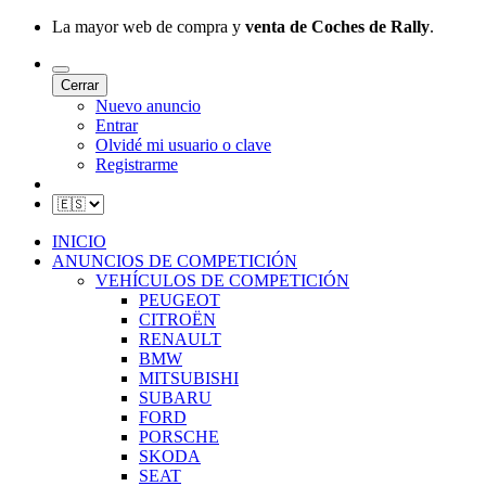
La mayor web de compra y
venta de Coches de Rally
.
Cerrar
Nuevo anuncio
Entrar
Olvidé mi usuario o clave
Registrarme
INICIO
ANUNCIOS DE COMPETICIÓN
VEHÍCULOS DE COMPETICIÓN
PEUGEOT
CITROËN
RENAULT
BMW
MITSUBISHI
SUBARU
FORD
PORSCHE
SKODA
SEAT