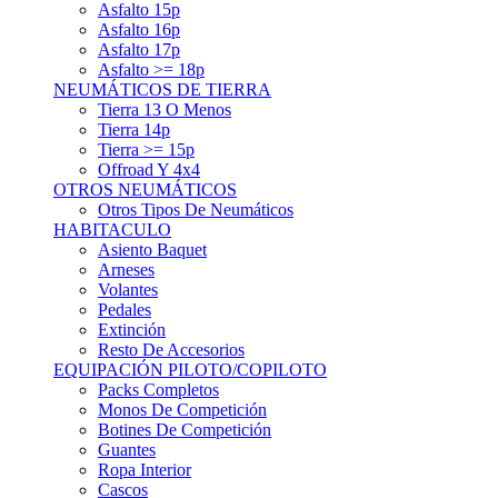
Asfalto 15p
Asfalto 16p
Asfalto 17p
Asfalto >= 18p
NEUMÁTICOS DE TIERRA
Tierra 13 O Menos
Tierra 14p
Tierra >= 15p
Offroad Y 4x4
OTROS NEUMÁTICOS
Otros Tipos De Neumáticos
HABITACULO
Asiento Baquet
Arneses
Volantes
Pedales
Extinción
Resto De Accesorios
EQUIPACIÓN PILOTO/COPILOTO
Packs Completos
Monos De Competición
Botines De Competición
Guantes
Ropa Interior
Cascos