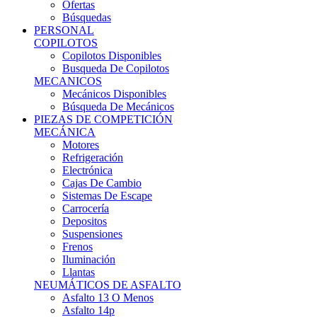
Ofertas
Búsquedas
PERSONAL
COPILOTOS
Copilotos Disponibles
Busqueda De Copilotos
MECANICOS
Mecánicos Disponibles
Búsqueda De Mecánicos
PIEZAS DE COMPETICIÓN
MECÁNICA
Motores
Refrigeración
Electrónica
Cajas De Cambio
Sistemas De Escape
Carrocería
Depositos
Suspensiones
Frenos
Iluminación
Llantas
NEUMÁTICOS DE ASFALTO
Asfalto 13 O Menos
Asfalto 14p