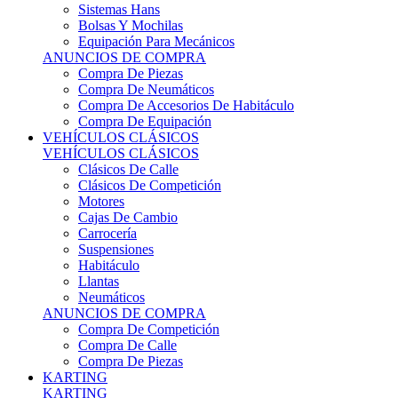
Sistemas Hans
Bolsas Y Mochilas
Equipación Para Mecánicos
ANUNCIOS DE COMPRA
Compra De Piezas
Compra De Neumáticos
Compra De Accesorios De Habitáculo
Compra De Equipación
VEHÍCULOS CLÁSICOS
VEHÍCULOS CLÁSICOS
Clásicos De Calle
Clásicos De Competición
Motores
Cajas De Cambio
Carrocería
Suspensiones
Habitáculo
Llantas
Neumáticos
ANUNCIOS DE COMPRA
Compra De Competición
Compra De Calle
Compra De Piezas
KARTING
KARTING