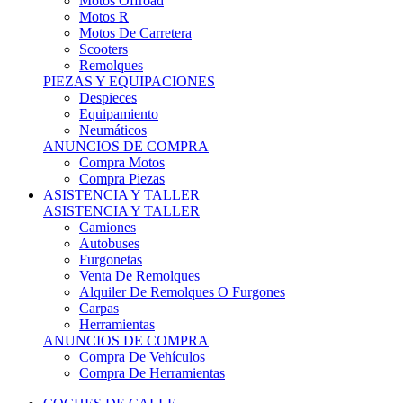
Motos Offroad
Motos R
Motos De Carretera
Scooters
Remolques
PIEZAS Y EQUIPACIONES
Despieces
Equipamiento
Neumáticos
ANUNCIOS DE COMPRA
Compra Motos
Compra Piezas
ASISTENCIA Y TALLER
ASISTENCIA Y TALLER
Camiones
Autobuses
Furgonetas
Venta De Remolques
Alquiler De Remolques O Furgones
Carpas
Herramientas
ANUNCIOS DE COMPRA
Compra De Vehículos
Compra De Herramientas