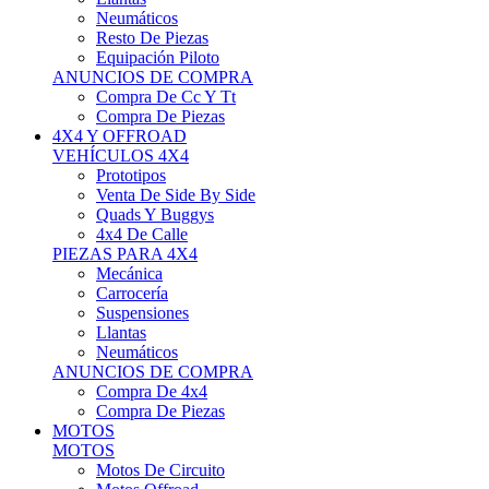
Neumáticos
Resto De Piezas
Equipación Piloto
ANUNCIOS DE COMPRA
Compra De Cc Y Tt
Compra De Piezas
4X4 Y OFFROAD
VEHÍCULOS 4X4
Prototipos
Venta De Side By Side
Quads Y Buggys
4x4 De Calle
PIEZAS PARA 4X4
Mecánica
Carrocería
Suspensiones
Llantas
Neumáticos
ANUNCIOS DE COMPRA
Compra De 4x4
Compra De Piezas
MOTOS
MOTOS
Motos De Circuito