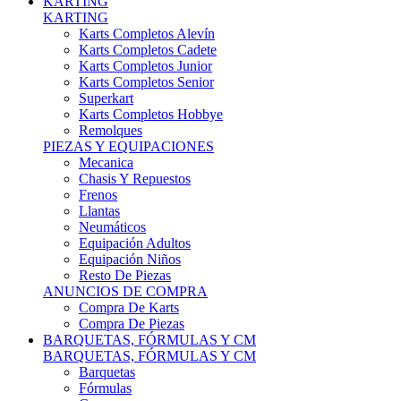
Karts Completos Alevín
Karts Completos Cadete
Karts Completos Junior
Karts Completos Senior
Superkart
Karts Completos Hobbye
Remolques
PIEZAS Y EQUIPACIONES
Mecanica
Chasis Y Repuestos
Frenos
Llantas
Neumáticos
Equipación Adultos
Equipación Niños
Resto De Piezas
ANUNCIOS DE COMPRA
Compra De Karts
Compra De Piezas
BARQUETAS, FÓRMULAS Y CM
BARQUETAS, FÓRMULAS Y CM
Barquetas
Fórmulas
Cm
Prototipos