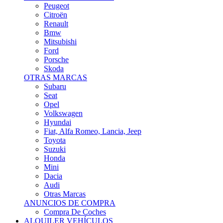
Citroën
Renault
Bmw
Mitsubishi
Ford
Porsche
Skoda
OTRAS MARCAS
Subaru
Seat
Opel
Volkswagen
Hyundai
Fiat, Alfa Romeo, Lancia, Jeep
Toyota
Suzuki
Honda
Mini
Dacia
Audi
Otras Marcas
ANUNCIOS DE COMPRA
Compra De Coches
ALQUILER VEHÍCULOS
ALQUILER VEHÍCULOS