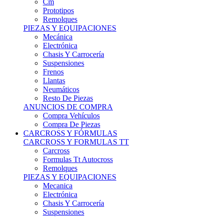
Remolques
PIEZAS Y EQUIPACIONES
Mecánica
Electrónica
Chasis Y Carrocería
Suspensiones
Frenos
Llantas
Neumáticos
Resto De Piezas
ANUNCIOS DE COMPRA
Compra Vehículos
Compra De Piezas
CARCROSS Y FÓRMULAS
CARCROSS Y FORMULAS TT
Carcross
Formulas Tt Autocross
Remolques
PIEZAS Y EQUIPACIONES
Mecanica
Electrónica
Chasis Y Carrocería
Suspensiones
Frenos
Llantas