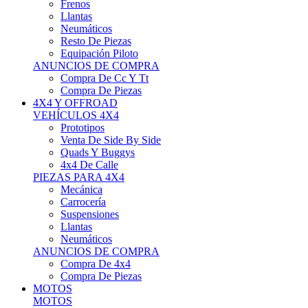
Neumáticos
Resto De Piezas
Equipación Piloto
ANUNCIOS DE COMPRA
Compra De Cc Y Tt
Compra De Piezas
4X4 Y OFFROAD
VEHÍCULOS 4X4
Prototipos
Venta De Side By Side
Quads Y Buggys
4x4 De Calle
PIEZAS PARA 4X4
Mecánica
Carrocería
Suspensiones
Llantas
Neumáticos
ANUNCIOS DE COMPRA
Compra De 4x4
Compra De Piezas
MOTOS
MOTOS
Motos De Circuito