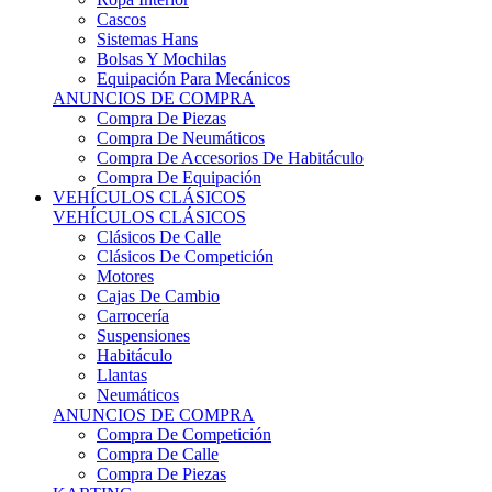
Sistemas Hans
Bolsas Y Mochilas
Equipación Para Mecánicos
ANUNCIOS DE COMPRA
Compra De Piezas
Compra De Neumáticos
Compra De Accesorios De Habitáculo
Compra De Equipación
VEHÍCULOS CLÁSICOS
VEHÍCULOS CLÁSICOS
Clásicos De Calle
Clásicos De Competición
Motores
Cajas De Cambio
Carrocería
Suspensiones
Habitáculo
Llantas
Neumáticos
ANUNCIOS DE COMPRA
Compra De Competición
Compra De Calle
Compra De Piezas
KARTING
KARTING