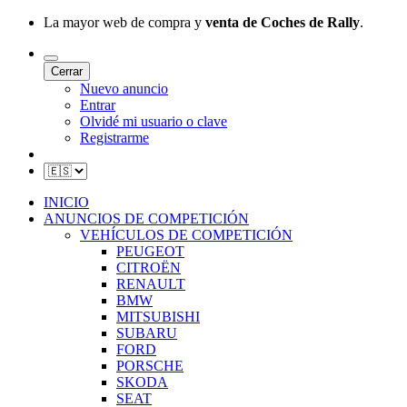
La mayor web de compra y
venta de Coches de Rally
.
Cerrar
Nuevo anuncio
Entrar
Olvidé mi usuario o clave
Registrarme
INICIO
ANUNCIOS DE COMPETICIÓN
VEHÍCULOS DE COMPETICIÓN
PEUGEOT
CITROËN
RENAULT
BMW
MITSUBISHI
SUBARU
FORD
PORSCHE
SKODA
SEAT