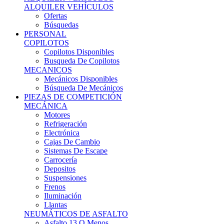
Ofertas
Búsquedas
PERSONAL
COPILOTOS
Copilotos Disponibles
Busqueda De Copilotos
MECANICOS
Mecánicos Disponibles
Búsqueda De Mecánicos
PIEZAS DE COMPETICIÓN
MECÁNICA
Motores
Refrigeración
Electrónica
Cajas De Cambio
Sistemas De Escape
Carrocería
Depositos
Suspensiones
Frenos
Iluminación
Llantas
NEUMÁTICOS DE ASFALTO
Asfalto 13 O Menos
Asfalto 14p