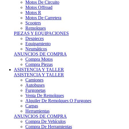
Motos Offroad
Motos R
Motos De Carretera
Scooters
Remolques
PIEZAS Y EQUIPACIONES
Despieces
Equipamiento
Neumáticos
ANUNCIOS DE COMPRA
Compra Motos
Compra Piezas
ASISTENCIA Y TALLER
ASISTENCIA Y TALLER
Camiones
Autobuses
Furgonetas
Venta De Remolques
Alquiler De Remolques O Furgones
Carpas
Herramientas
ANUNCIOS DE COMPRA
Compra De Vehículos
Compra De Herramientas