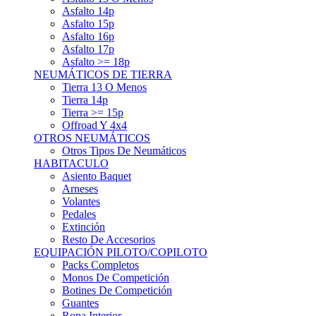
Asfalto 15p
Asfalto 16p
Asfalto 17p
Asfalto >= 18p
NEUMÁTICOS DE TIERRA
Tierra 13 O Menos
Tierra 14p
Tierra >= 15p
Offroad Y 4x4
OTROS NEUMÁTICOS
Otros Tipos De Neumáticos
HABITACULO
Asiento Baquet
Arneses
Volantes
Pedales
Extinción
Resto De Accesorios
EQUIPACIÓN PILOTO/COPILOTO
Packs Completos
Monos De Competición
Botines De Competición
Guantes
Ropa Interior
Cascos