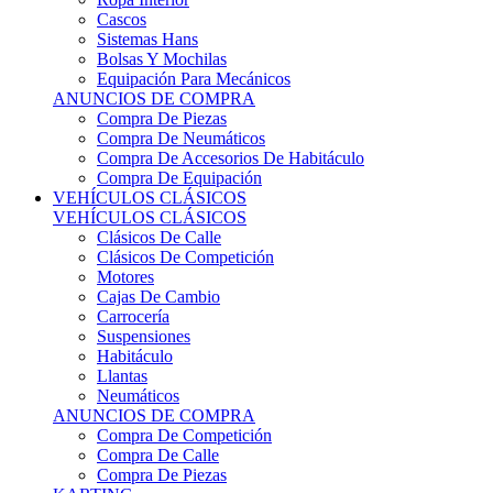
Sistemas Hans
Bolsas Y Mochilas
Equipación Para Mecánicos
ANUNCIOS DE COMPRA
Compra De Piezas
Compra De Neumáticos
Compra De Accesorios De Habitáculo
Compra De Equipación
VEHÍCULOS CLÁSICOS
VEHÍCULOS CLÁSICOS
Clásicos De Calle
Clásicos De Competición
Motores
Cajas De Cambio
Carrocería
Suspensiones
Habitáculo
Llantas
Neumáticos
ANUNCIOS DE COMPRA
Compra De Competición
Compra De Calle
Compra De Piezas
KARTING
KARTING