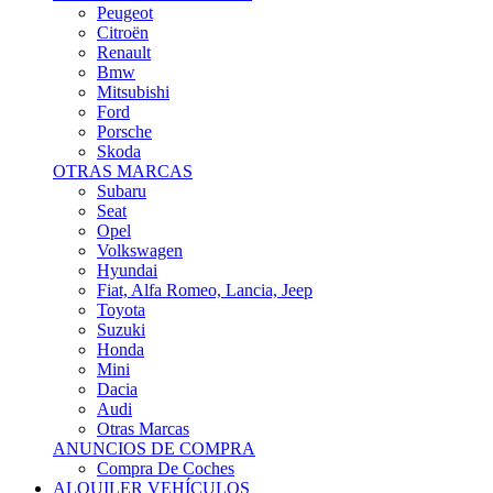
Citroën
Renault
Bmw
Mitsubishi
Ford
Porsche
Skoda
OTRAS MARCAS
Subaru
Seat
Opel
Volkswagen
Hyundai
Fiat, Alfa Romeo, Lancia, Jeep
Toyota
Suzuki
Honda
Mini
Dacia
Audi
Otras Marcas
ANUNCIOS DE COMPRA
Compra De Coches
ALQUILER VEHÍCULOS
ALQUILER VEHÍCULOS