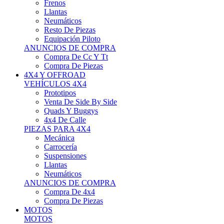
Neumáticos
Resto De Piezas
Equipación Piloto
ANUNCIOS DE COMPRA
Compra De Cc Y Tt
Compra De Piezas
4X4 Y OFFROAD
VEHÍCULOS 4X4
Prototipos
Venta De Side By Side
Quads Y Buggys
4x4 De Calle
PIEZAS PARA 4X4
Mecánica
Carrocería
Suspensiones
Llantas
Neumáticos
ANUNCIOS DE COMPRA
Compra De 4x4
Compra De Piezas
MOTOS
MOTOS
Motos De Circuito