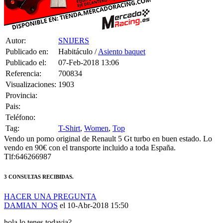
Autor:
SNIJERS
Publicado en:
Habitáculo /
Asiento baquet
Publicado el:
07-Feb-2018 13:06
Referencia:
700834
Visualizaciones:
1903
Provincia:
Pais:
Teléfono:
Tag:
T-Shirt
,
Women
,
Top
Vendo un pomo original de Renault 5 Gt turbo en buen estado. Lo
vendo en 90€ con el transporte incluido a toda España.
Tlf:646266987
3 CONSULTAS RECIBIDAS.
HACER UNA PREGUNTA
DAMIAN_NOS
el 10-Abr-2018 15:50
hola lo tenes todavia?