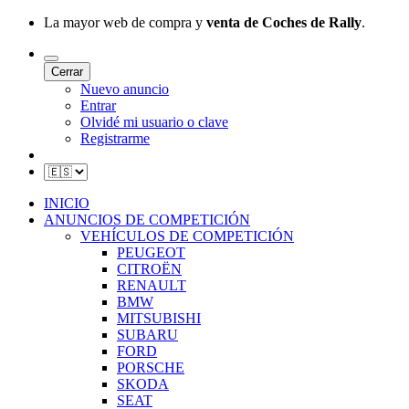
La mayor web de compra y
venta de Coches de Rally
.
Cerrar
Nuevo anuncio
Entrar
Olvidé mi usuario o clave
Registrarme
INICIO
ANUNCIOS DE COMPETICIÓN
VEHÍCULOS DE COMPETICIÓN
PEUGEOT
CITROËN
RENAULT
BMW
MITSUBISHI
SUBARU
FORD
PORSCHE
SKODA
SEAT