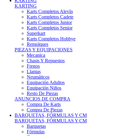
Karts Completos Alevín
Karts Completos Cadete
Karts Completos Junior
Karts Completos Senior
Superkart
Karts Completos Hobbye
Remolques
PIEZAS Y EQUIPACIONES
Mecanica
Chasis Y Repuestos
Frenos
Llantas
Neumáticos
Equipación Adultos
Equipación Niños
Resto De Piezas
ANUNCIOS DE COMPRA
Compra De Karts
Compra De Piezas
BARQUETAS, FÓRMULAS Y CM
BARQUETAS, FÓRMULAS Y CM
Barquetas
Fórmulas
Cm
Prototipos