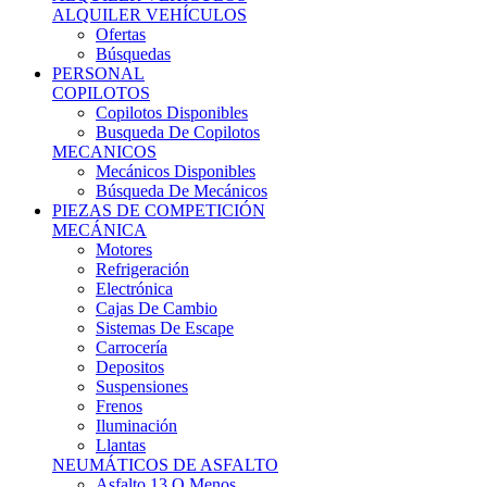
Ofertas
Búsquedas
PERSONAL
COPILOTOS
Copilotos Disponibles
Busqueda De Copilotos
MECANICOS
Mecánicos Disponibles
Búsqueda De Mecánicos
PIEZAS DE COMPETICIÓN
MECÁNICA
Motores
Refrigeración
Electrónica
Cajas De Cambio
Sistemas De Escape
Carrocería
Depositos
Suspensiones
Frenos
Iluminación
Llantas
NEUMÁTICOS DE ASFALTO
Asfalto 13 O Menos
Asfalto 14p