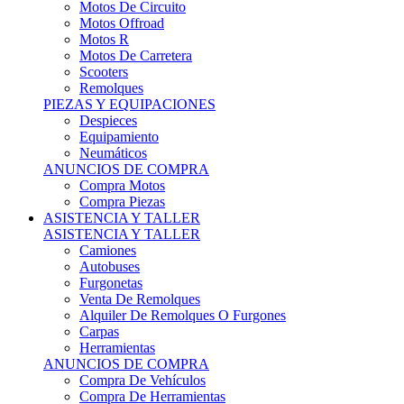
Motos Offroad
Motos R
Motos De Carretera
Scooters
Remolques
PIEZAS Y EQUIPACIONES
Despieces
Equipamiento
Neumáticos
ANUNCIOS DE COMPRA
Compra Motos
Compra Piezas
ASISTENCIA Y TALLER
ASISTENCIA Y TALLER
Camiones
Autobuses
Furgonetas
Venta De Remolques
Alquiler De Remolques O Furgones
Carpas
Herramientas
ANUNCIOS DE COMPRA
Compra De Vehículos
Compra De Herramientas