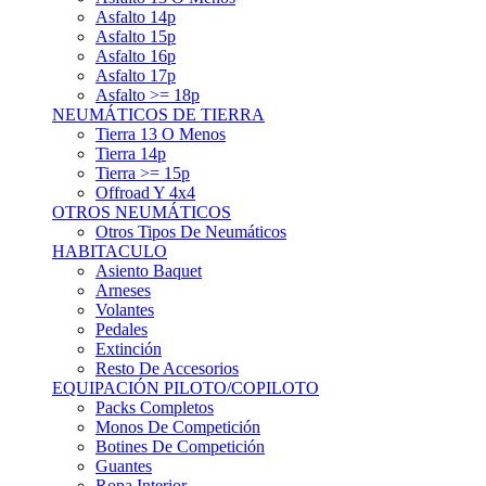
Asfalto 15p
Asfalto 16p
Asfalto 17p
Asfalto >= 18p
NEUMÁTICOS DE TIERRA
Tierra 13 O Menos
Tierra 14p
Tierra >= 15p
Offroad Y 4x4
OTROS NEUMÁTICOS
Otros Tipos De Neumáticos
HABITACULO
Asiento Baquet
Arneses
Volantes
Pedales
Extinción
Resto De Accesorios
EQUIPACIÓN PILOTO/COPILOTO
Packs Completos
Monos De Competición
Botines De Competición
Guantes
Ropa Interior
Cascos