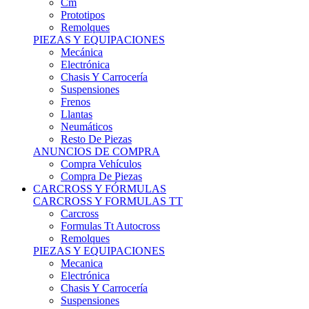
Remolques
PIEZAS Y EQUIPACIONES
Mecánica
Electrónica
Chasis Y Carrocería
Suspensiones
Frenos
Llantas
Neumáticos
Resto De Piezas
ANUNCIOS DE COMPRA
Compra Vehículos
Compra De Piezas
CARCROSS Y FÓRMULAS
CARCROSS Y FORMULAS TT
Carcross
Formulas Tt Autocross
Remolques
PIEZAS Y EQUIPACIONES
Mecanica
Electrónica
Chasis Y Carrocería
Suspensiones
Frenos
Llantas